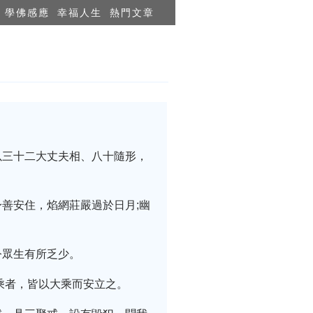
學佛感應
幸福人生
熱門文章
以三十二大丈夫相、八十隨形，
善安住，焰網莊嚴過於日月;幽
令眾生有所乏少。
乘者，皆以大乘而安立之。