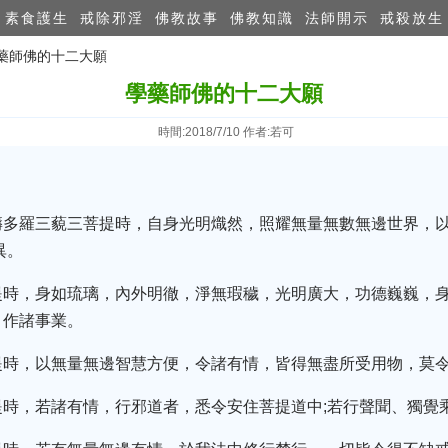
素食護生
戒除邪淫
佛教故事
佛教知識
法師開示
戒殺放生
學藥師佛的十二大願
學藥師佛的十二大願
時間:2018/7/10 作者:若可
耨多羅三藐三菩提時，自身光明熾然，照耀無量無數無邊世界，
異。
提時，身如琉璃，內外明徹，淨無瑕穢，光明廣大，功德巍巍，身
，作諸事業。
提時，以無量無邊智慧方便，令諸有情，皆得無盡所受用物，莫
提時，若諸有情，行邪道者，悉令安住菩提道中;若行聲聞、獨覺