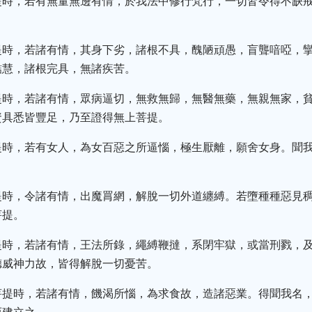
提時，若有無量無邊有情，於我法中修行梵行，一切皆令得不缺
提時，若諸有情，其身下劣，諸根不具，醜陋頑愚，盲聾喑啞，
黠慧，諸根完具，無諸疾苦。
提時，若諸有情，眾病逼切，無救無歸，無醫無藥，無親無家，
資具悉皆豐足，乃至證得無上菩提。
提時，若有女人，為女百惡之所逼惱，極生厭離，願舍女身。聞
提時，令諸有情，出魔罥網，解脫一切外道纏縛。若墮種種惡見
菩提。
提時，若諸有情，王法所錄，繩縛鞭撻，系閉牢獄，或當刑戮，
德威神力故，皆得解脫一切憂苦。
菩提時，若諸有情，饑渴所惱，為求食故，造諸惡業。得聞我名