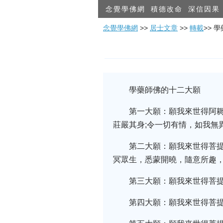
念覺學佛網
積德改命
深信因果
念覺學佛網
>>
居士文章
>>
轉載
>> 
學藥師佛的十二大願
第一大願：願我來世得阿
莊嚴其身;令一切有情，如我無
第二大願：願我來世得菩
冥眾生，悉蒙開曉，隨意所趣
第三大願：願我來世得菩
第四大願：願我來世得菩