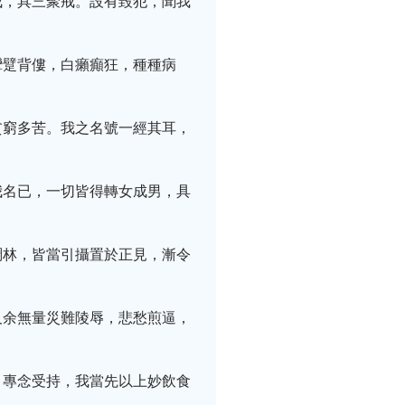
戒，具三聚戒。設有毀犯，聞我
攣躄背僂，白癩癲狂，種種病
貧窮多苦。我之名號一經其耳，
我名已，一切皆得轉女成男，具
稠林，皆當引攝置於正見，漸令
及余無量災難陵辱，悲愁煎逼，
，專念受持，我當先以上妙飲食