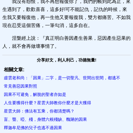
我沒有怨恨，我不再想報復你了，我們的帳到此為止，來
生遇到了，歡歡喜喜，這多好!可不能記仇，記仇的時候，來
生我又要報復他，再一生他又要報復我，雙方都痛苦。不如我
現在忍受這個苦痛，一筆勾消，這多自在。
涅槃經上說：『真正明白善因產生善果，惡因產生惡果的
人，就不會再做壞事情了。
分享好文，利人利己，功德無量!
相關文章:
虛雲老和尚：「因果」二字，是一切聖凡、世間出世間，都逃不
常見善惡因果對照
因果不可避免，解脫的聖者​亦如是
人生要獲得什麼？星雲大師教你什麼才是大獲得
星雲大師：佛法有五乘，你​都清楚嗎？
盲、聾、啞、殘，身體六根殘缺、醜陋的因果
釋迦牟尼佛的兒子也逃不過因果