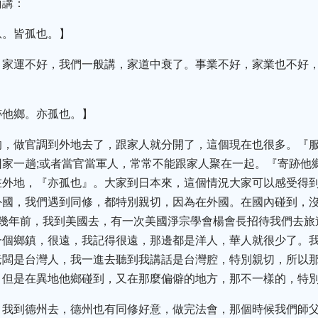
面講：
息。皆孤也。】
，家運不好，我們一般講，家道中衰了。事業不好，家業也不好
跡他鄉。亦孤也。】
的，做官調到外地去了，跟家人就分開了，這個現在也很多。『
家一趟;或者當官當軍人，常常不能跟家人聚在一起。『寄跡他
在外地，『亦孤也』。大家到日本來，這個情況大家可以感受得
國，我們遇到同修，都特別親切，因為在外國。在國內碰到，沒
十幾年前，我到美國去，有一次美國淨宗學會楊會長招待我們去旅
一個鄉鎮，很遠，我記得很遠，那邊都是洋人，華人就很少了。
老闆是台灣人，我一進去聽到我講話是台灣腔，特別親切，所以
，但是在異地他鄉碰到，又在那麼偏僻的地方，那不一樣的，特
，我到德州去，德州也有同修好意，做完法會，那個時候我們師