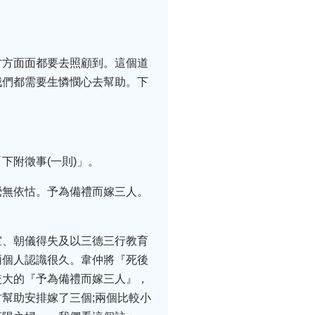
方方面面都要去照顧到。這個道
我們都需要生憐憫心去幫助。下
下附徵事(一則)」。
煢無依怙。予為備禮而嫁三人。
室、朝儀得失及以三德三行教育
兩個人認識很久。韋仲將『死後
較大的『予為備禮而嫁三人』，
幫助安排嫁了三個;兩個比較小