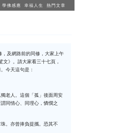
學佛感應
幸福人生
熱門文章
修，及網路前的同修，大家上午
陰騭文》。請大家看三十七頁，
情。今天這句是：
孤獨老人。這個「孤」後面周安
所謂同情心、同理心，憐憫之
掌珠。亦曾捧負提攜。恐其不