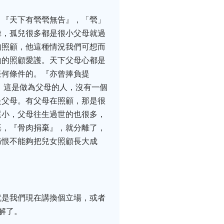
。『天下有煢煢無告』，「煢」
憐，孤兒很多都是很小父母就過
的照顧，他這種情況我們可想而
勤的照顧愛護。天下父母心都是
任何條件的。『亦曾捧負提
。這是做為父母的人，沒有一個
是父母。有父母在照顧，那是很
還小，父母往生過世的也很多，
棄，『骨肉捐棄』，就分離了，
痛恨不能夠把兒女照顧長大成
就是我們現在講換個立場，或者
解了。