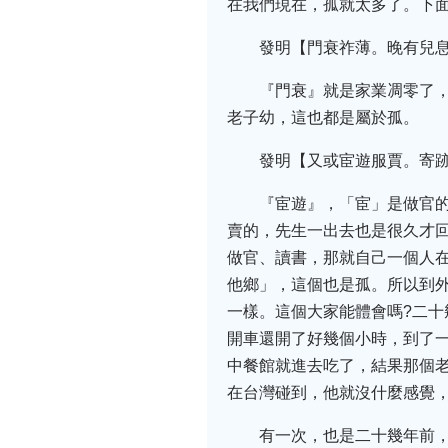
在我們現在，孤就太多了。下
發明【門衰祚薄。晚有兒
『門衰』就是家業凋零了
老子幼，這也都是屬於孤。
發明【又或宦遊服賈。寄
『宦遊』，「宦」是做官
賣的，先生一出去也是很久才回
做官、讀書，那就自己一個人
他鄉」，這個也是孤。所以到外
一樣。這個大家能體會嗎?二
開車還開了好幾個小時，到了
中餐館就進去吃了，結果那個
在台灣碰到，他就沒什麼感覺
有一次，也是二十幾年前