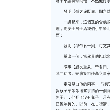
君子來護持幫助他，不然他好
發明【孤之途既廣。憫之
一講起來，這個孤的含義
理，周安士居士給我們引申發
面：
發明【舉帝君一則。可充
舉出一個，當然其他以此類
徵事【慰友重泉。帝君曰
其二幼者。寄膳於司諫高之量
帝君舉出他的同事，『師
貴族子弟等等這些事情的一個
無子』，他死了沒有兒子，只
已經年長的。以前，在古禮講，