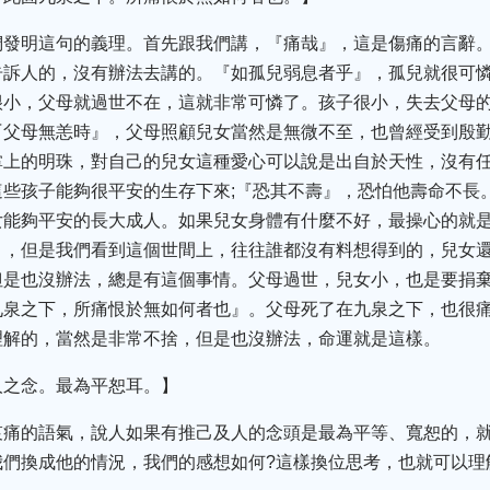
們發明這句的義理。首先跟我們講，『痛哉』，這是傷痛的言辭
告訴人的，沒有辦法去講的。『如孤兒弱息者乎』，孤兒就很可
很小，父母就過世不在，這就非常可憐了。孩子很小，失去父母
『父母無恙時』，父母照顧兒女當然是無微不至，也曾經受到殷
掌上的明珠，對自己的兒女這種愛心可以說是出自於天性，沒有
些孩子能夠很平安的生存下來;『恐其不壽』，恐怕他壽命不長
女能夠平安的長大成人。如果兒女身體有什麼不好，最操心的就
』，但是我們看到這個世間上，往往誰都沒有料想得到的，兒女
但是也沒辦法，總是有這個事情。父母過世，兒女小，也是要捐
九泉之下，所痛恨於無如何者也』。父母死了在九泉之下，也很
理解的，當然是非常不捨，但是也沒辦法，命運就是這樣。
人之念。最為平恕耳。】
哀痛的語氣，說人如果有推己及人的念頭是最為平等、寬恕的，
我們換成他的情況，我們的感想如何?這樣換位思考，也就可以理