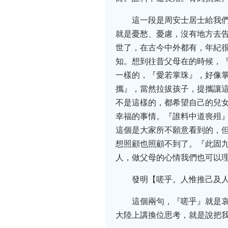
這一段是周安士居士給我
就是憂愁、憂慮，沒有地方去
世了，在古今中外都有，年紀
知。想到往昔父母在的時候，
一樣的，『愛若掌珠』，好像
攜』，當然拉拔孩子，提攜讓這
不是這樣的，都希望自己的兒
幸福的事情。『誰料中道喪殂
這個是大家所不願意看到的，
想照顧也照顧不到了。『此固
人，做父母的心情我們也可以
發明【嗟乎。人惟推己及
這個兩句，『嗟乎』就是
大陸上講換位思考，就是說把