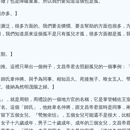
事做了也是障礙重重。所以我們要知道這個也是孤。
端亦多。】
很廣泛，很多方面的。我們要去憐憫、要去幫助的方面也很多，
明，我們知道原來這個孤不是只有孤兒才孤，很多方面都是孤，
其類。】
推。這裡只舉出一個例子，文昌帝君去照顧孤兒的一個事例：「
。師氏韋仲將。與予為同事。相知且久。死後無子。唯女五人。
家。後納為然明茂陽之婦。】
氏』，就是周朝，周禮設的一個地方官的名稱，它是掌管輔佐王
官名。這個「師氏」，他姓韋名仲將，跟文昌帝君當時是同事，
有留下五個女兒。『煢無依怙』，五個女兒可能還不是很大，比
女子十六歲成年，男子二十歲成年。成年的三個女兒，文昌帝君