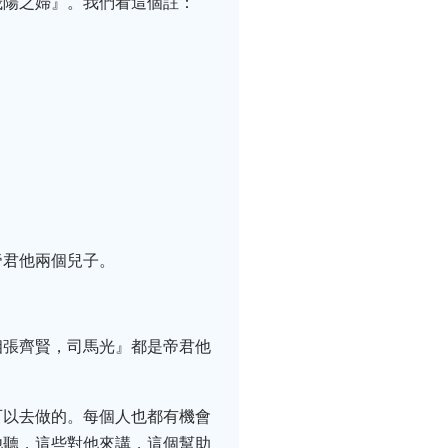
茂陽之婦』。我們看這個註：
帝君他兩個兒子。
相張齊賢，司馬光』都是帝君他
可以去做的。每個人也都有機會
他聽，這些對他來講，這個幫助