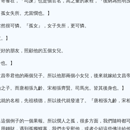
，寄養在，「司諫」也是個官名，高之量的家裡，『後納為然明
。孤女失所。尤當憫也。】
當然很可憐。『孤女』，女子失所，更可憐。
友。】
麼好的朋友，照顧他的五個女兒。
子也。】
文昌帝君他的兩個兒子。所以他那兩個小女兒，後來就嫁給文昌
山之子。而唐相張九齡。宋相張齊賢。司馬光。皆其後身也。】
成就的名相，先祖積德，所以後代就發達了。『唐相張九齡，宋
出這個例子的一個果報。所以憫人之孤，很多方面，我們隨時都
只用錢財，遇到孤獨鰥寡，我們去安慰他，或者介紹這些佛法給