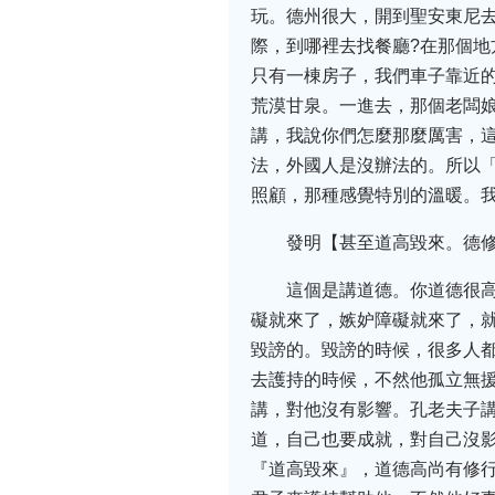
玩。德州很大，開到聖安東尼
際，到哪裡去找餐廳?在那個
只有一棟房子，我們車子靠近
荒漠甘泉。一進去，那個老闆
講，我說你們怎麼那麼厲害，
法，外國人是沒辦法的。所以
照顧，那種感覺特別的溫暖。
發明【甚至道高毀來。德
這個是講道德。你道德很
礙就來了，嫉妒障礙就來了，
毀謗的。毀謗的時候，很多人
去護持的時候，不然他孤立無
講，對他沒有影響。孔老夫子
道，自己也要成就，對自己沒
『道高毀來』，道德高尚有修