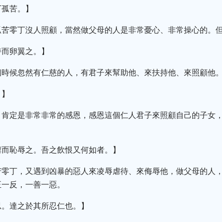
丁孤苦。】
孤苦零丁沒人照顧，當然做父母的人是非常憂心、非常操心的。
持而卵翼之。】
個時候忽然有仁慈的人，有君子來幫助他、來扶持他、來照顧他
。】
，肯定是非常非常的感恩，感恩這個仁人君子來照顧自己的子女
虐而恥辱之。吾之飲恨又何如者。】
苦零丁，又遇到凶暴的惡人來凌辱虐待、來侮辱他，做父母的人，
正一反，一善一惡。
忍。達之於其所忍仁也。】