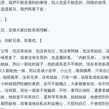
此理，我們不願意遇到的事情，別人也是不願意的，同樣的道理
這是講孤兒。我們再看下面：
矣。】
孤兒，這個大家比較容易理解。
伯。內鮮兄弟。皆孤也。】
有父母，也沒有叔叔，也沒有伯父，也沒有阿姨，也沒有姑姑，
時候更多了。或者沒有生育的，也是屬於孤。『內鮮兄弟』，沒
弟姐妹。所以一胎化的孩子，他的成長是不平衡的。現在有很多
家人都寵他一個，所以造成小皇帝、小公主，唯我獨尊，只有自
的，他很孤單，沒有兄弟，沒有姐妹，只有一個，這樣造成他這種
，小時候我們吃糖吃東西，你可不能獨占，大家都會有份。你不
氣，沒得耍。現在一個孩子很痲煩，不吃，要拜託他吃，還要拿
姐妹，他知道不但有自己，還有哥哥弟弟、姐姐妹妹，他會想到
人都照顧他，就養成他自私自利這種心，只想到自己，不會想到