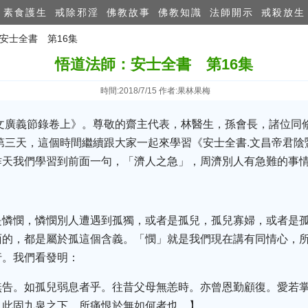
素食護生
戒除邪淫
佛教故事
佛教知識
法師開示
戒殺放生
：安士全書 第16集
悟道法師：安士全書 第16集
時間:2018/7/15 作者:果林果梅
騭文廣義節錄卷上》。尊敬的齋主代表，林醫生，孫會長，諸位同
第三天，這個時間繼續跟大家一起來學習《安士全書.文昌帝君
昨天我們學習到前面一句，「濟人之急」，周濟別人有急難的事
是憐憫，憐憫別人遭遇到孤獨，或者是孤兒，孤兒寡婦，或者是
面的，都是屬於孤這個含義。「憫」就是我們現在講有同情心，
行。我們看發明：
無告。如孤兒弱息者乎。往昔父母無恙時。亦曾恩勤顧復。愛若
。此固九泉之下。所痛恨於無如何者也。】