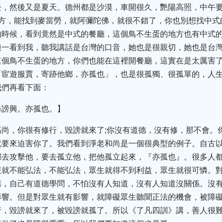
去，然後又是夏天。德州都是沙漠，車開很久，艷陽高照，中午
地方，能找到麥當勞，就阿彌陀佛，就很不錯了，你也別想找中式
的時候，看到竟然是中式的餐廳，這個鳥不生蛋的地方也有中式
娘一看到我，聽我講話是台灣的口音，她也是很親切，她也是台
這個鳥不生蛋的地方，你們也能在這裡開餐廳，這實在是太厲害
「宦遊服賈，寄跡他鄉，亦孤也」，也是很孤獨、很孤單的，人
我們再看下面：
修謗興。亦孤也。】
高尚，你很有修行，毀謗就來了;你沒有道德，沒有修，那不會。
就要來迫害你了。我們看到淨老和尚是一個很典型的例子。自古
都去攻擊他，要去孤立他，把他孤立起來，『亦孤也』。很多人
援就不能弘法，不能弘法，眾生就得不到利益，眾生就很可憐。
講，自己有道德學問，不怕沒有人知道，沒有人知道沒關係。沒
影響。但是對眾生就有影響，就障礙眾生聽聞正法的機會，被障
行，毀謗就來了，被毀謗就孤了。所以《了凡四訓》講，善人很