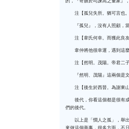
的，『寄膳於司諫高之量家』
注【孤兒失所。猶可言也
『孤兒』，沒有人照顧，
注【韋氏何幸。而獲此良
韋仲將他很幸運，遇到這
注【然明。茂陽。帝君二
『然明、茂陽』這兩個是
注【後生於西晉。為謝東
後代，你看這個都是很有
們的後代。
以上是「憫人之孤」，舉
來做這個善事，很多方面，不