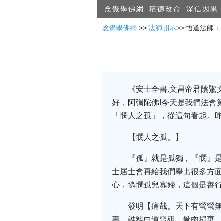
念覺學佛網
積德改命
深信因果
念覺學佛網
>>
法師開示
>> 悟道法師
《安士全書.文昌帝君陰
好，阿彌陀佛!今天是我們法會
「憫人之孤」，從這句看起。
【憫人之孤。】
『孤』就是孤獨，『憫』
士居士會再給我們舉出很多方
心，憐憫孤兒寡婦，這個是善
發明【痛哉。天下有煢煢
壽。誰料中道喪殂。骨肉捐棄