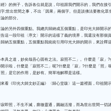
華經》的例子，告訴各位就是說，印祖跟我們開示的，我們在接
字;世出世間之事，不出「因果」兩個字。但是談佛法要教化眾
討論的部分。
討論的另外四個重點。我總共歸納成五個重點，是印光大師開示
報告這一段印祖〈序文〉開示的這樣了義的境界，我還沒有那個
共歸納五個重點，五個重點我統統引用印光大師的開示，來詮釋
本具之道，妙矣哉吾心固有之法。寂照不二」。什麼是「寂」?
開示啦，什麼是「寂照不二」呢?什麼是「寂」?什麼是「照」
「照」是它的作用，是妙有。簡單地解釋是這樣。
們來看《印光大師文鈔正編》〈歸心堂跋〉這一篇裡面，印祖開
即寂即照，不生不滅，廓徹靈通，圓融活潑，而為世出世間一切