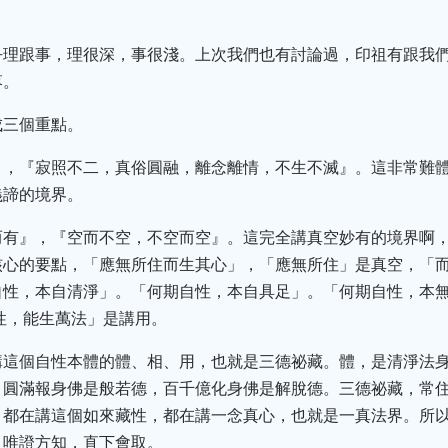
乎理跟事，理很深，事很淺。上次我們也有討論過，印祖有跟我
落。
成三個重點。
』，『寂照不二，真俗圓融，離念離情，不生不滅』。這非常難
義諦的境界。
而有』，『空而不空，不空而空』。這完全講真空妙有的境界啊
核心的要點，「應無所住而生其心」，「應無所住」是真空，「
自性，本自清淨」。「何期自性，本自具足」。「何期自性，本
性，能生萬法」是講用。
這個自性本體的體、相、用，也就是三德祕藏。體，是清淨法身
，圓滿報身佛是般若德，百千億化身佛是解脫德。三德祕藏，常
，都在講這個如來藏性，都在講一念真心，也就是一真法界。所
，唯證方知，直下會取。