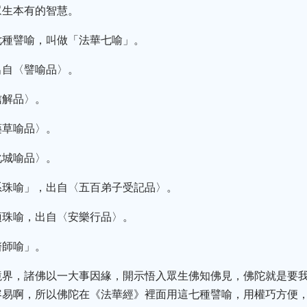
眾生本有的智慧。
七種譬喻，叫做「法華七喻」。
出自〈譬喻品〉。
信解品〉。
藥草喻品〉。
化城喻品〉。
系珠喻」，出自〈五百弟子受記品〉。
頂珠喻，出自〈安樂行品〉。
醫師喻」。
境界，諸佛以一大事因緣，開示悟入眾生佛知佛見，佛陀就是要
容易啊，所以佛陀在《法華經》裡面用這七種譬喻，用權巧方便