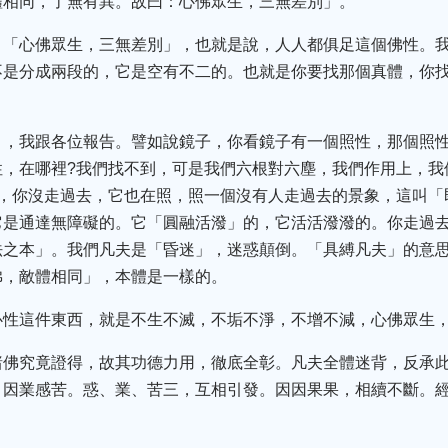
體相同，了無有異。故曰：心佛眾生，三無差別」。
，「心佛眾生，三無差別」，也就是說，人人都俱足這個佛性。我
不是分成兩段的，它是空有不二的。也就是你要找那個真體，你
」，我跟各位報告。譬如說鏡子，你看鏡子有一個照性，那個照
性，在哪裡?我們找不到，可是我們六根對六塵，我們作用上，我
照，你沒走過去，它也在照，照一個沒有人走過去的景象，這叫「
它是通達無障礙的。它「圓融活潑」的，它活活潑潑的。你走過
法之本」。我們凡夫是「昏迷」，迷惑顛倒。「具縛凡夫」的意
佛，敵體相同」，本體是一樣的。
心性這件東西，就是不生不滅，不垢不淨，不增不減，心佛眾生
諸佛究竟證得，故其功德力用，徹底全彰。凡夫全體迷背，反承
，因業感苦。惑、業、苦三，互相引發。因因果果，相續不斷。