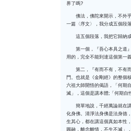
界了嗎?
佛法，佛陀來開示，不外
一篇〈序文〉，我分成五個段
這五個段落，我把它歸納
第一個，『吾心本具之道
用的，完全不能到達這個第一
第二，『有而不有，不有
門。也就是《金剛經》的整個
六祖大師開悟的偈語，「何期
滅」，這個是講本體;「何期自
簡單地說，千經萬論就在講
化身佛。清淨法身佛是法身德
生其心，都在講這個真如本性
圓融，離念離情，不生不滅」