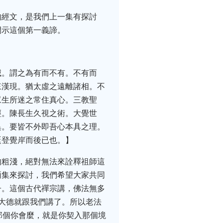
的經文，是我們上一集有探討
開示這個第一義諦。
滅。謂之為有而不有。不有而
來漢現。猶太虛之遠離諸相。不
眾生所迷之常住真心。三教聖
經。陳長生久視之術。大覺世
異。要皆不外即吾心本具之理。
誕登覺岸而後已也。】
的粗淺，絕對無法來詮釋祖師這
兩集來探討，我們希望大家共同
子。這個古代禪宗講，佛法無多
大德就跟我們講了。所以老法
那個你會麼，就是你契入那個境