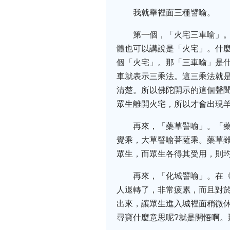
我就舉裡面三種譬喻。
第一個，「火宅三車喻」
體也可以講說是「火宅」。什
個「火宅」。那「三車喻」是
車就表示三乘法。這三乘法就
清楚。所以佛陀開示的這個聲
眾生離開火宅，所以才會出現
再來，「藥草譬喻」。「藥
覺乘，大草譬喻菩薩乘。藥草
眾生，而眾生各得其受用，則
再來，「化城譬喻」。在
人退轉了，非常疲累，而且對
出來，讓眾生進入城裡面稍微
尋寶什麼意思呢?就是開悟啊。