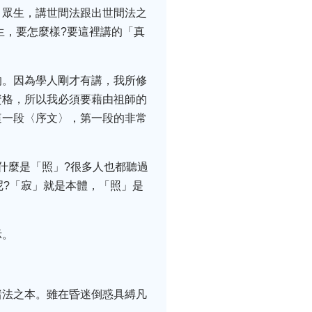
引眾生，講世間法跟出世間法之
生，要怎麼樣?要這裡講的「真
的。因為學人剛才有講，我所修
資格，所以我必須要藉由祖師的
這一段〈序文〉，第一段的非常
什麼是「照」?很多人也都聽過
呢?「寂」就是本體，「照」是
示。
諸法之本。雖在昏迷倒惑具縛凡