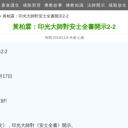
素食護生
戒除邪淫
佛教故事
佛教知識
法師開示
戒殺放生
>> 黃柏霖：印光大師對安士全書開示2-2
黃柏霖：印光大師對安士全書開示2-2
時間:2018/11/4 作者:心愿
-2
月17日
好!
文》，印光大師對《安士全書》開示。