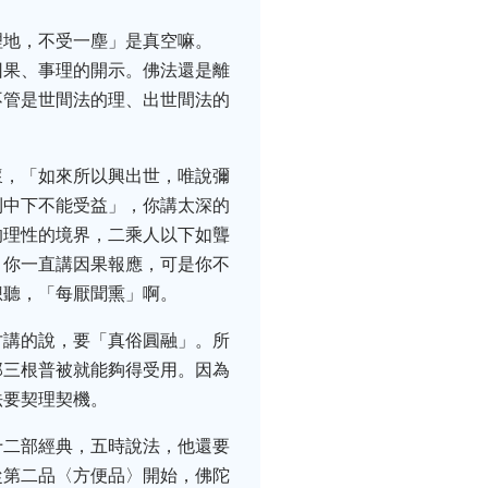
理地，不受一塵」是真空嘛。
因果、事理的開示。佛法還是離
不管是世間法的理、出世間法的
懷，「如來所以興出世，唯說彌
則中下不能受益」，你講太深的
的理性的境界，二乘人以下如聾
，你一直講因果報應，可是你不
想聽，「每厭聞熏」啊。
才講的說，要「真俗圓融」。所
那三根普被就能夠得受用。因為
法要契理契機。
十二部經典，五時說法，他還要
從第二品〈方便品〉開始，佛陀