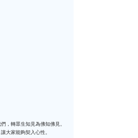
我們，轉眾生知見為佛知佛見。
，讓大家能夠契入心性。