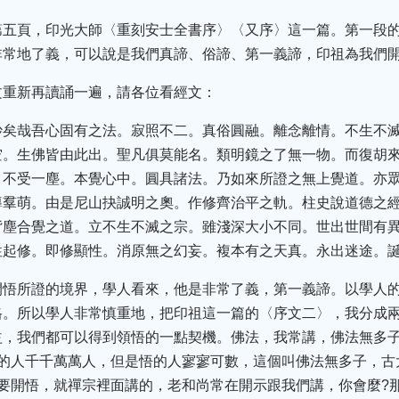
第五頁，印光大師〈重刻安士全書序〉〈又序〉這一篇。第一段
非常地了義，可以說是我們真諦、俗諦、第一義諦，印祖為我們
文重新再讀誦一遍，請各位看經文：
妙矣哉吾心固有之法。寂照不二。真俗圓融。離念離情。不生不
空。生佛皆由此出。聖凡俱莫能名。類明鏡之了無一物。而復胡
。不受一塵。本覺心中。圓具諸法。乃如來所證之無上覺道。亦
導羣萌。由是尼山抉誠明之奧。作修齊治平之軌。柱史說道德之
背塵合覺之道。立不生不滅之宗。雖淺深大小不同。世出世間有
性起修。即修顯性。消原無之幻妄。複本有之天真。永出迷途。
開悟所證的境界，學人看來，他是非常了義，第一義諦。以學人
格。所以學人非常慎重地，把印祖這一篇的〈序文二〉，我分成
益，我們都可以得到領悟的一點契機。佛法，我常講，佛法無多
佛的人千千萬萬人，但是悟的人寥寥可數，這個叫佛法無多子，古
要開悟，就禪宗裡面講的，老和尚常在開示跟我們講，你會麼?