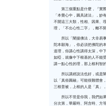
第三個重點是什麼，『實
「本覺心中，圓具諸法」，妙
不開這三大類，性相、因果、
理，「不出心性二字」，離不
所以「闡揚佛法，大非易
陀本願海」，你必須把佛陀的
道理，你講心性講得太深，中
如啞，就像中下根基的人不能
講一點心性的理，那上根利智
所以講經說法也好，或是
以「真俗圓融」可能很難體會
三根普被，上根的人是「真」
所以不管是你我，我們如
分次第，華嚴時、阿含時、方