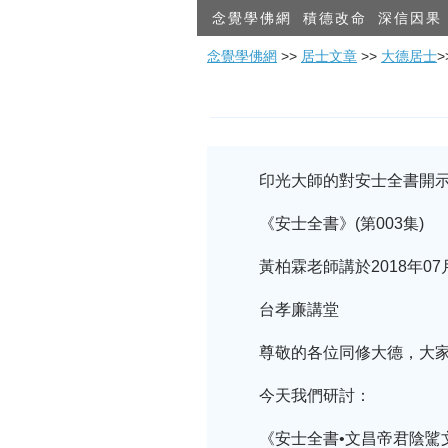
念覺學佛網
積德改命
深信因果
念覺學佛網
>>
居士文章
>>
大德居士
印光大師的對安士全書開示2
《安士全書》(第003集)
黃柏霖老師講於2018年07
台孝廉講堂
尊敬的各位同修大德，大家
今天我們研討：
《安士全書•文昌帝君陰騭