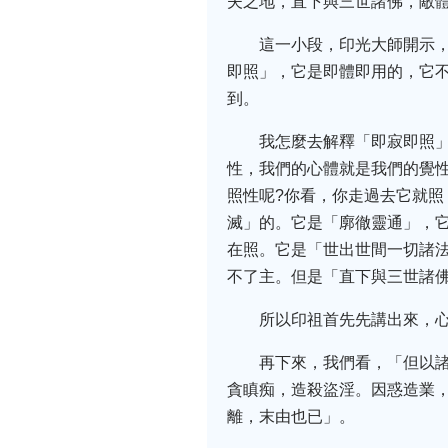
夫之地，直下與三世諸佛，敵
這一小段，印光大師開示
即照」，它是即體即用的，它
到。
我怎麼去解釋「即寂即照
性，我們的心體就是我們的覺
照性呢?你看，你走過去它就
滅」的。它是「廓徹靈通」，
在照。它是「世出世間一切諸
不了主。但是「直下與三世諸
所以印祖首先先講出來，
再下來，我們看，「但以
貪瞋痴，造殺盜淫。因惑造業
離，末由也已」。