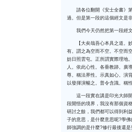
請各位翻開《安士全書》
過。但是第一段的這個經文是
我們今天仍然把第一段經
【大矣哉吾心本具之道。
有。謂之為空而不空。不空而
妨日照雲屯。正所謂實際理地
人。依此心性。各垂教跡。廣
尊。稱法界性。示真如心。演
以發揮演暢之。普令含識。稱
這一段實在講是印光大師
段開悟的境界，我沒有那個資
研討之餘，我們都可以得到利
子的意思，是什麼意思呢?學
師強調的是什麼?修行最後還是