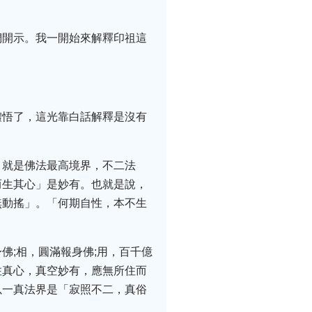
們開示。我一開始來解釋印祖這
體悟了，這光靠白話解釋是沒有
，就是佛法最高境界，不二法
而生其心」是妙有。也就是說，
無動搖」。「何期自性，本不生
佛;相，圓滿報身佛;用，百千億
住真心，真空妙有，應無所住而
以一真法界是「寂照不二，真俗