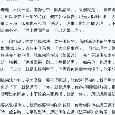
際理地，不受一塵。本覺心中，圓具諸法』。這個就是，「實際
有。所以我在上一集的時候，先跟各位報告，印光大師對性相、
理事這三種。印祖也有說啊，他說，「理事，世出世間之理」，
開這個心性。「世出世間之事，不出因果二字」。
事」，印祖說，你要弘揚佛法，要把佛陀的，我們講說佛陀的本
本懷闡揚出來，這個不容易啊，「大非易事啊」。「唯談理性，
下根基完全聽不懂。就像佛陀在講《華嚴經》，完全是諸佛所證
受益一樣啊。「專說因果，則上士每厭聞熏」，如果你一直講事
的人，「上士」就是上根利智了，他覺得你這個太粗淺了，他不
闡揚佛法也好，要怎麼樣，要事理圓融，就你這裡講的，我們剛
，但是「真」就是講理，「俗」就是講事，你必須要圓融無礙，
，契理沒有問題，中下根的人要應機，就是「俗」。所以講經說
果要來弘揚佛法，我們都要學佛陀的智慧。你看佛陀他在講三藏
等時、般若時、法華涅槃時。所以佛陀在講《法華經》的時候，