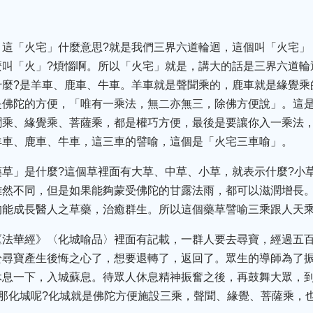
。這「火宅」什麼意思?就是我們三界六道輪迴，這個叫「火宅」
麼叫「火」?煩惱啊。所以「火宅」就是，講大的話是三界六道輪
什麼?是羊車、鹿車、牛車。羊車就是聲聞乘的，鹿車就是緣覺乘
是佛陀的方便，「唯有一乘法，無二亦無三，除佛方便說」。這
聞乘、緣覺乘、菩薩乘，都是權巧方便，最後是要讓你入一乘法
羊車、鹿車、牛車，這三車的譬喻，這個是「火宅三車喻」。
草」是什麼?這個草裡面有大草、中草、小草，就表示什麼?小
雖然不同，但是如果能夠蒙受佛陀的甘露法雨，都可以滋潤增長
均能成長醫人之草藥，治癒群生。所以這個藥草譬喻三乘跟人天
《法華經》〈化城喻品〉裡面有記載，一群人要去尋寶，經過五
於尋寶產生後悔之心了，想要退轉了，返回了。眾生的導師為了
休息一下，入城蘇息。待眾人休息精神振奮之後，再鼓舞大眾，
那化城呢?化城就是佛陀方便施設三乘，聲聞、緣覺、菩薩乘，