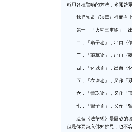
就用各種譬喻的方法，來開啟
我們知道《法華》裡面有
第一，「火宅三車喻」，
二，「窮子喻」，出自〈
三，「藥草喻」，出自〈
四，「化城喻」，出自〈
五，「衣珠喻」，又作「
六，「髻珠喻」，又作「
七，「醫子喻」，又作「
這個《法華經》是圓教的
但是你要契入佛知佛見，也不