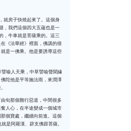
，就房子快燒起來了。這個身
迴，我們這個四大五蘊也是一
的，牛車就是菩薩乘的。這三
是在《法華經》裡面，佛講的很
，就是一佛乘。他是要誘導這些
草譬喻人天乘，中草譬喻聲聞緣
。佛陀他是平等施法雨，來潤澤
乘。
百由旬那個難行惡道，中間很多
振奮人心，在半途變成一個城市
到那個寶處，繼續向前進。這個
也就是阿羅漢、辟支佛跟菩薩。