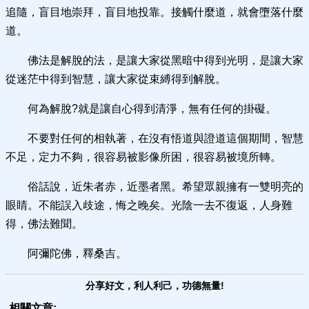
追隨，盲目地崇拜，盲目地投靠。接觸什麼道，就會墮落什麼
道。
佛法是解脫的法，是讓大家從黑暗中得到光明，是讓大家
從迷茫中得到智慧，讓大家從束縛得到解脫。
何為解脫?就是讓自心得到清淨，無有任何的掛礙。
不要對任何的相執著，在沒有悟道與證道這個期間，智慧
不足，定力不夠，很容易被影像所困，很容易被境所轉。
俗話說，近朱者赤，近墨者黑。希望眾親擁有一雙明亮的
眼睛。不能誤入歧途，悔之晚矣。光陰一去不復返，人身難
得，佛法難聞。
阿彌陀佛，釋桑吉。
分享好文，利人利己，功德無量!
相關文章: