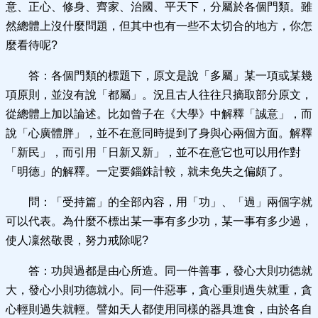
意、正心、修身、齊家、治國、平天下，分屬於各個門類。雖
然總體上沒什麼問題，但其中也有一些不太切合的地方，你怎
麼看待呢?
答：各個門類的標題下，原文是說「多屬」某一項或某幾
項原則，並沒有說「都屬」。況且古人往往只摘取部分原文，
從總體上加以論述。比如曾子在《大學》中解釋「誠意」，而
說「心廣體胖」，並不在意同時提到了身與心兩個方面。解釋
「新民」，而引用「日新又新」，並不在意它也可以用作對
「明德」的解釋。一定要錙銖計較，就未免失之偏頗了。
問：「受持篇」的全部內容，用「功」、「過」兩個字就
可以代表。為什麼不標出某一事有多少功，某一事有多少過，
使人凜然敬畏，努力戒除呢?
答：功與過都是由心所造。同一件善事，發心大則功德就
大，發心小則功德就小。同一件惡事，貪心重則過失就重，貪
心輕則過失就輕。譬如天人都使用同樣的器具進食，由於各自