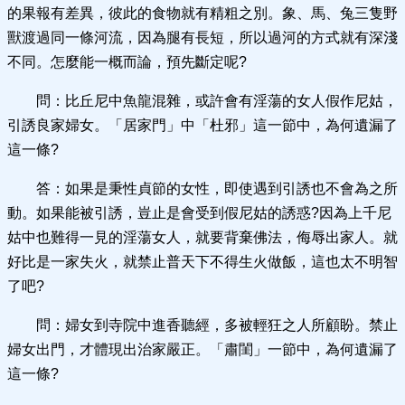
的果報有差異，彼此的食物就有精粗之別。象、馬、兔三隻野
獸渡過同一條河流，因為腿有長短，所以過河的方式就有深淺
不同。怎麼能一概而論，預先斷定呢?
問：比丘尼中魚龍混雜，或許會有淫蕩的女人假作尼姑，
引誘良家婦女。「居家門」中「杜邪」這一節中，為何遺漏了
這一條?
答：如果是秉性貞節的女性，即使遇到引誘也不會為之所
動。如果能被引誘，豈止是會受到假尼姑的誘惑?因為上千尼
姑中也難得一見的淫蕩女人，就要背棄佛法，侮辱出家人。就
好比是一家失火，就禁止普天下不得生火做飯，這也太不明智
了吧?
問：婦女到寺院中進香聽經，多被輕狂之人所顧盼。禁止
婦女出門，才體現出治家嚴正。「肅閨」一節中，為何遺漏了
這一條?