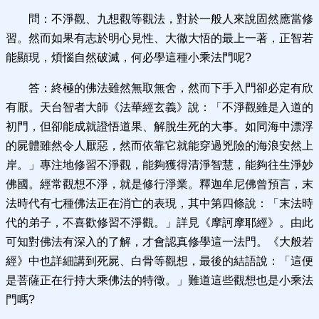
問：不淨觀、九想觀等觀法，對於一般人來說固然應當修
習。然而如果有志於明心見性、大徹大悟的最上一著，正智若
能顯現，煩惱自然破滅，何必學這種小乘法門呢?
答：終極的佛法雖然無取無舍，然而下手入門卻必定有欣
有厭。天台智者大師《法華經玄義》說：「不淨觀雖是入道的
初門，但卻能成就證悟道果、解脫生死的大事。如同海中漂浮
的屍體雖然令人厭惡，然而依靠它就能穿過兇險的海浪安然上
岸。」專注地修習不淨觀，能夠獲得清淨智慧，能夠往生淨妙
佛國。經常觀想不淨，就是修行淨業。釋迦牟尼佛曾預言，末
法時代有七種佛法正在消亡的表現，其中第四條說：「末法時
代的弟子，不喜歡修習不淨觀。」詳見《摩訶摩耶經》。由此
可知對佛法有深入的了解，才會認真修學這一法門。《大般若
經》中也詳細講到死屍、白骨等觀想，最後的結語說：「這便
是菩薩正在行持大乘佛法的特徵。」難道這些觀想也是小乘法
門嗎?