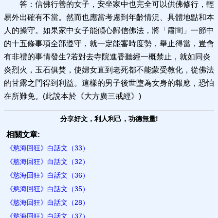
答：信佛行善的女子，安坐家中也完全可以供佛修行，輕
易外出確有不當。然而也應當考慮到年齡情況、具體地點和本
人的操守。如果家中女子能傾心歸信佛法，將「肅閨」一節中
的十五條事項全部遵守，就一定能審時度勢，舉止得當，豈會
有非禮的事情發生?若對去寺院進香聽經一概禁止，就如同炎
炎烈火，玉石俱焚，使婦女直到老死都不能蒙受教化，從佛法
的甘露之門得到利益。這樣的男子後世墮為女身的報應，恐怕
在所難免。(此說本於《大方廣三戒經》)
分享好文，利人利己，功德無量!
相關文章:
《慾海回狂》白話文（33）
《慾海回狂》白話文（32）
《慾海回狂》白話文（36）
《慾海回狂》白話文（35）
《慾海回狂》白話文（28）
《慾海回狂》白話文（37）