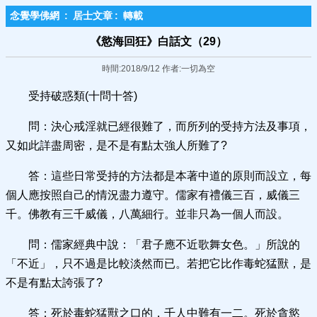
念覺學佛網
:
居士文章
:
轉載
《慾海回狂》白話文（29）
時間:2018/9/12 作者:一切為空
受持破惑類(十問十答)
問：決心戒淫就已經很難了，而所列的受持方法及事項，
又如此詳盡周密，是不是有點太強人所難了?
答：這些日常受持的方法都是本著中道的原則而設立，每
個人應按照自己的情況盡力遵守。儒家有禮儀三百，威儀三
千。佛教有三千威儀，八萬細行。並非只為一個人而設。
問：儒家經典中說：「君子應不近歌舞女色。」所說的
「不近」，只不過是比較淡然而已。若把它比作毒蛇猛獸，是
不是有點太誇張了?
答：死於毒蛇猛獸之口的，千人中難有一二。死於貪慾