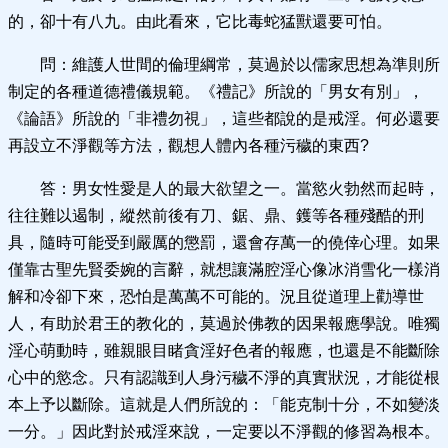
的，卻十有八九。由此看來，它比毒蛇猛獸還要可怕。
問：維護人世間的倫理綱常，莫過於以儒家思想為準則所
制定的各種道德禮儀規範。《禮記》所說的「男女有別」，
《論語》所說的「非禮勿視」，這些都說的是戒淫。何必還要
再設立不淨觀等方法，觀想人體內各種污穢的東西?
答：男女性愛是人的最大欲望之一。當慾火勃然而起時，
往往難以遏制，縱然前後有刀、鋸、鼎、鑊等各種殘酷的刑
具，隨時可能受到嚴厲的懲罰，還會存萬一的僥倖心理。如果
僅靠古聖先賢委婉的言辭，就想讓滿腔淫心像冰消雪化一樣消
解和冷卻下來，恐怕是萬萬不可能的。況且從道理上勸導世
人，有助於君王的教化的，莫過於佛教的因果報應學說。唯獨
淫心萌動時，雖親眼目睹貪淫好色者的報應，也還是不能斷除
心中的慾念。只有認識到人身污穢不淨的真實狀況，才能從根
本上予以斷除。這就是人們所說的：「能克制十分，不如變淡
一分。」因此對於戒淫來說，一定要以不淨觀的修習為根本。