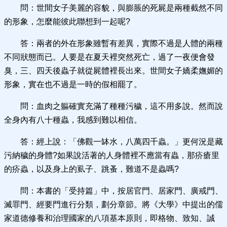
問：世間女子美麗的容貌，與膨脹的死屍是兩種截然不同
的形象，怎麼能彼此聯想到一起呢?
答：兩者的外在形象雖暫有差異，實際不過是人體的兩種
不同狀態而已。人要是在夏天裡突然死亡，過了一夜便會發
臭，三、四天後蟲子就從屍體裡長出來。世間女子嬌柔嫵媚的
形象，實在也不過是一時的假相罷了。
問：血肉之軀確實充滿了種種污穢，這不用多說。然而說
全身內有八十種蟲，我感到難以相信。
答：經上說：「佛觀一缽水，八萬四千蟲。」更何況是藏
污納穢的身體?如果說活著的人身體裡不應當有蟲，那疥瘡里
的疥蟲，以及身上的虱子、跳蚤，難道不是蟲嗎?
問：本書的「受持篇」中，按居官門、居家門、廣戒門、
滅罪門、經要門進行分類，劃分章節。將《大學》中提出的儒
家道德修養和治理國家的八項基本原則，即格物、致知、誠