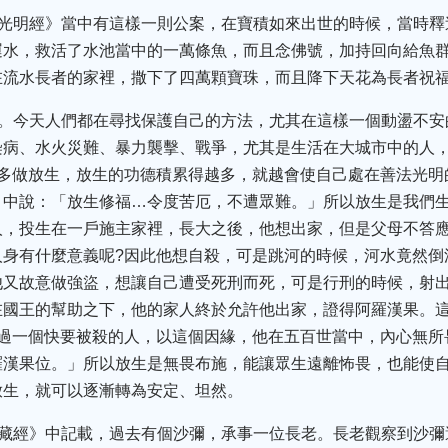
金光明經》當中有這樣一則公案，在寶積如來出世的時候，當時
運水，救活了水池當中的一萬條魚，而且念佛號，加持回向給魚
在流水長者的家裡，撒下了四萬顆寶珠，而且降下天花為長者祝
障。今天人們都在尋找保護自己的方法，尤其在這樣一個動盪不
染病、水火災難、暴力襲擊、戰爭，尤其是生活在大城市中的人
是多做放生，放生的功德積累得越多，就越會使自己處在善法光明
》中說：「放生修福…令度苦厄，不遭眾難。」所以放生是我們
人，投生在一戶施主家裡，長大之後，他想出家，但是父母不答
人身有什麼意義呢?因此他想自殺，可是跳河的時候，河水竟然倒
他又故意做強盜，想讓自己遭受死刑而死，可是行刑的時候，射
在國王的幫助之下，他的家人終於允許他出家，證得阿羅漢果。
救過一個快要被殺的人，以這個因緣，他在五百世當中，內心無所
羅漢果位。」所以放生是無畏布施，能讓眾生遠離怖畏，也能使
放生，就可以逐漸轉為安定、坦然。
寶藏經》中記載，過去有個沙彌，承事一位長老。長老觀察到沙