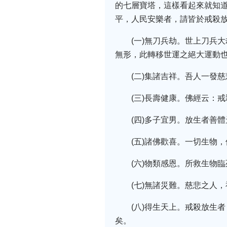
的七層寶塔，這樣看起來就知道
平，人民安樂者，請皆於戒殺
(一)無刀兵劫。世上刀兵
無形，此轉移世運之絕大運動
(二)集諸吉祥。吾人一發
(三)長壽健康。佛經云：
(四)多子宜男。放生者善
(五)諸佛歡喜。一切生物
(六)物類感恩。所救生物
(七)無諸災難。慈悲之人
(八)得生天上。戒殺放生
矣。