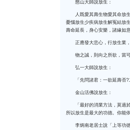
憨山大師說放生：
人既愛其壽生物愛其命放
憂惱放生少疾病放生解冤結放
壽命延長，身心安樂，諸緣如
正應發大悲心，行放生業
物之誠，則向之所欲，當
弘一大師說放生：
「先問諸君：一欲延壽否?
金山活佛說放生：
「最好的消業方法，莫過
所以放生是最大的功德。你能
李炳南老居士說「上等功