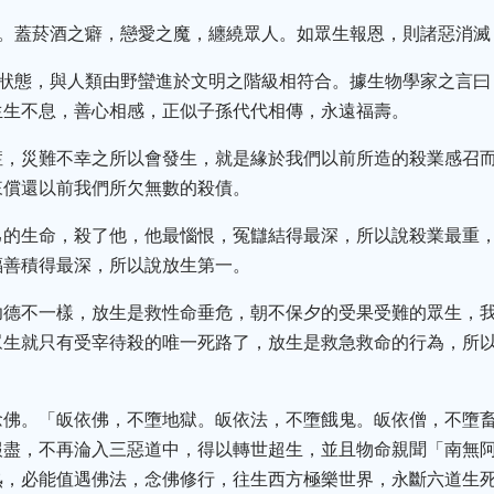
代。蓋菸酒之癖，戀愛之魔，纏繞眾人。如眾生報恩，則諸惡消滅
之狀態，與人類由野蠻進於文明之階級相符合。據生物學家之言
生生不息，善心相感，正似子孫代代相傳，永遠福壽。
症，災難不幸之所以會發生，就是緣於我們以前所造的殺業感召
來償還以前我們所欠無數的殺債。
己的生命，殺了他，他最惱恨，冤讎結得最深，所以說殺業最重
福善積得最深，所以說放生第一。
功德不一樣，放生是救性命垂危，朝不保夕的受果受難的眾生，
眾生就只有受宰待殺的唯一死路了，放生是救急救命的行為，所
念佛。「皈依佛，不墮地獄。皈依法，不墮餓鬼。皈依僧，不墮
報盡，不再淪入三惡道中，得以轉世超生，並且物命親聞「南無
熟，必能值遇佛法，念佛修行，往生西方極樂世界，永斷六道生