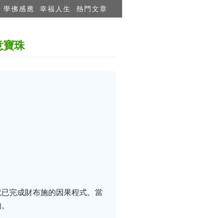
學佛感應
幸福人生
熱門文章
意寶珠
就已完成財布施的因果程式。當
的。