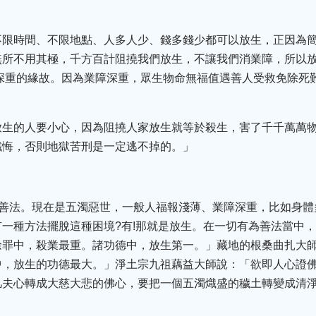
不限時間、不限地點、人多人少、錢多錢少都可以放生，正因為
無所不用其極，千方百計阻撓我們放生，不讓我們消業障，所以
深重的緣故。因為業障深重，眾生物命無福值遇善人受救免除死
放生的人要小心，因為阻撓人家放生就等於殺生，害了千千萬萬
懺悔，否則地獄苦刑是一定逃不掉的。」
為善法。現在是五濁惡世，一般人福報淺薄、業障深重，比如身
一種方法擺脫這種困境?有!那就是放生。在一切有為善法當中
餘罪中，殺業最重。諸功德中，放生第一。」藏地的根桑曲扎大
中，放生的功德最大。」淨土宗九祖藕益大師說：「欲即人心證
凡夫心轉成大慈大悲的佛心，要把一個五濁熾盛的穢土轉變成清