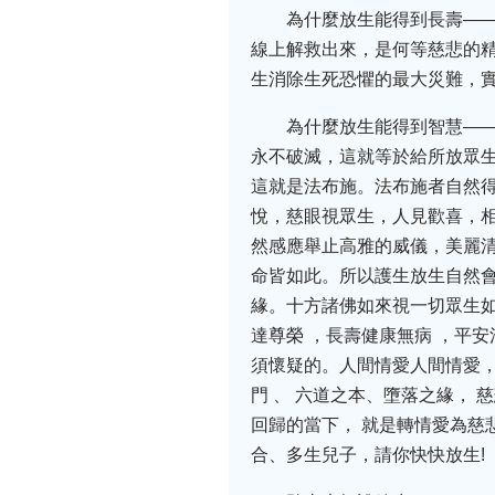
為什麼放生能得到長壽—
線上解救出來，是何等慈悲的
生消除生死恐懼的最大災難，
為什麼放生能得到智慧—
永不破滅，這就等於給所放眾
這就是法布施。法布施者自然
悅，慈眼視眾生，人見歡喜，
然感應舉止高雅的威儀，美麗
命皆如此。所以護生放生自然
緣。十方諸佛如來視一切眾生如
達尊榮 ，長壽健康無病 ，平
須懷疑的。人間情愛人間情愛，
門 、 六道之本、墮落之緣， 
回歸的當下， 就是轉情愛為慈
合、多生兒子，請你快快放生!