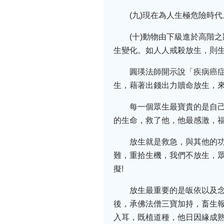
(九)現在為人生極危險時
(十)動物由下級進於高階
生變化。如人人戒殺放生，則
圓瑛法師開示說「疾病癌
生，藉著出錢出力贖命放生，
每一個眾生最寶貴的是自
的生命，救了他，他最感激，
放生就是救急，與其他的
難，重拾生機，我們不放生，
擬!
放生最重要的是皈依以及
後，承佛法僧三寶加持，畜生
入耳，既植道種，他日因緣成