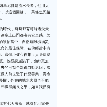
釋迦牟尼佛是流水長者，他用大
群，以這個因緣，一萬條魚死後
福。
安的時代，時時都有可能遭受天
，連晚上出門都沒有安全感。怎
的護佑當中，自然遠離橫禍災
生命的最佳保障。在佛經當中有
應。這個小孩心裡想：人身這麼
流。他從懸崖跳下，也絲毫無
出去的弓箭全部都自動返回，國
這個人前世造了什麼善業，壽命
畏懼，外在的地水火風也不能
自己獲得無畏之果，如果我們有
彌還有七天壽命，就讓他回家去