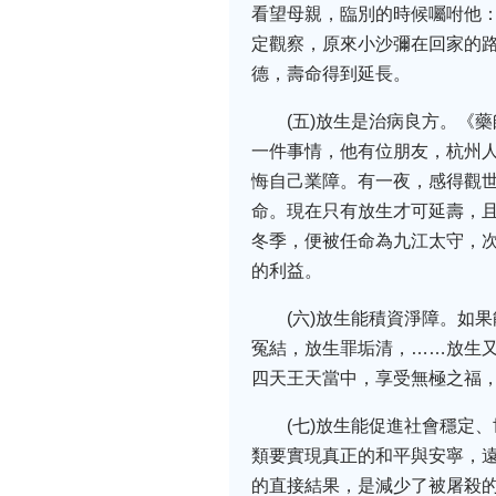
看望母親，臨別的時候囑咐他
定觀察，原來小沙彌在回家的
德，壽命得到延長。
(五)放生是治病良方。《
一件事情，他有位朋友，杭州
悔自己業障。有一夜，感得觀
命。現在只有放生才可延壽，
冬季，便被任命為九江太守，
的利益。
(六)放生能積資淨障。如
冤結，放生罪垢清，……放生
四天王天當中，享受無極之福
(七)放生能促進社會穩定
類要實現真正的和平與安寧，
的直接結果，是減少了被屠殺的