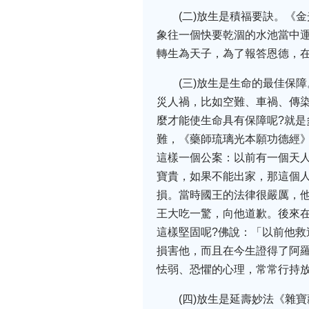
(二)放生是積福要訣。《
象往一個快要乾涸的水池當中
轉生為天子，為了報答恩德，
(三)放生是生命的最佳保
災人禍，比如空難、車禍、傳
麼才能使生命具有保障呢?就
難，《藥師琉璃光本願功德經
這樣一個公案：以前有一個天
寶貴，如果不能出家，那這個
損。當時國王的法律很嚴厲，
王大吃一驚，向他道歉。後來
這樣堅固呢?佛說：「以前他
損害他，而且在今生證得了阿
怯弱、恐懼的心理，常常行持
(四)放生是延壽妙法《雜