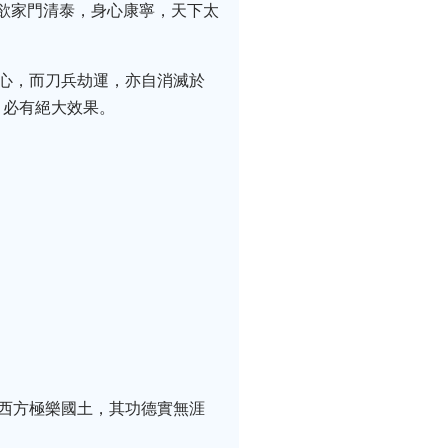
有欲家門清泰，身心康寧，天下太
之心，而刀兵劫運，亦自消滅於
，必有絕大效果。
於西方極樂國土，其功德實無涯