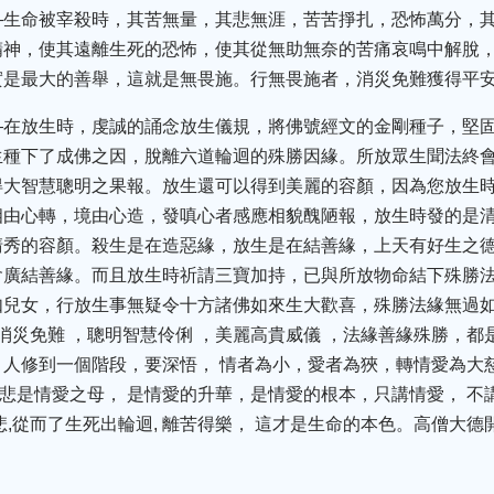
—生命被宰殺時，其苦無量，其悲無涯，苦苦掙扎，恐怖萬分，
精神，使其遠離生死的恐怖，使其從無助無奈的苦痛哀鳴中解脫
實是最大的善舉，這就是無畏施。行無畏施者，消災免難獲得平
—在放生時，虔誠的誦念放生儀規，將佛號經文的金剛種子，堅
生種下了成佛之因，脫離六道輪迴的殊勝因緣。所放眾生聞法終
得大智慧聰明之果報。放生還可以得到美麗的容顏，因為您放生
相由心轉，境由心造，發嗔心者感應相貌醜陋報，放生時發的是
清秀的容顏。殺生是在造惡緣，放生是在結善緣，上天有好生之
會廣結善緣。而且放生時祈請三寶加持，已與所放物命結下殊勝
兒女，行放生事無疑令十方諸佛如來生大歡喜，殊勝法緣無過如
安消災免難 ，聰明智慧伶俐 ，美麗高貴威儀 ，法緣善緣殊勝，
人修到一個階段，要深悟， 情者為小，愛者為狹，轉情愛為大
慈悲是情愛之母， 是情愛的升華，是情愛的根本，只講情愛， 不
悲,從而了生死出輪迴, 離苦得樂， 這才是生命的本色。高僧大