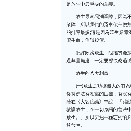
是放生中最重要的意義。
放生最容易消業障，因為
業障，所以我們的冤家債主便
的批評最多;這是因為眾生業障
贖生命，償還殺債。
批評毀謗放生，阻撓質疑
過無量無邊，一定要趕快改過
放生的八大利益
(一)放生是功德最大的有
修持佛法有相當的困難，有沒有
薩在《大智度論》中說：「諸
救護放生，在一切身語的善法
放生。」所以要把一種惡劣的
於放生。