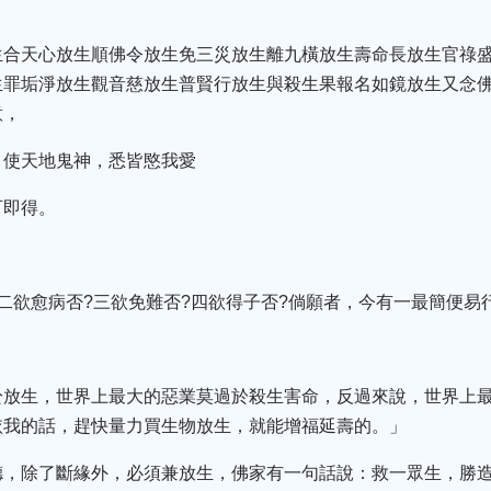
生合天心放生順佛令放生免三災放生離九橫放生壽命長放生官祿
生罪垢淨放生觀音慈放生普賢行放生與殺生果報名如鏡放生又念
意，
，使天地鬼神，悉皆愍我愛
可即得。
二欲愈病否?三欲免難否?四欲得子否?倘願者，今有一最簡便易
於放生，世界上最大的惡業莫過於殺生害命，反過來說，世界上
依我的話，趕快量力買生物放生，就能增福延壽的。」
德，除了斷緣外，必須兼放生，佛家有一句話說：救一眾生，勝