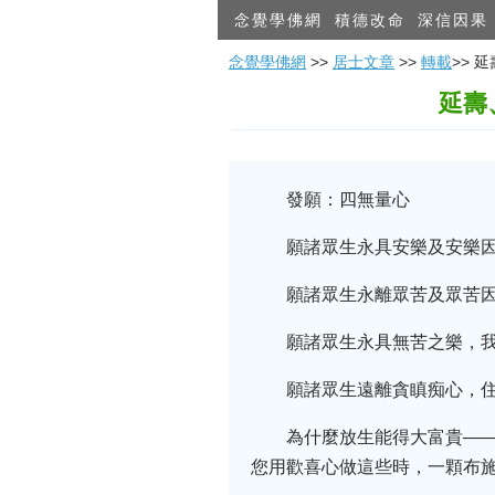
念覺學佛網
積德改命
深信因果
念覺學佛網
>>
居士文章
>>
轉載
>>
延壽
發願：四無量心
願諸眾生永具安樂及安樂
願諸眾生永離眾苦及眾苦
願諸眾生永具無苦之樂，
願諸眾生遠離貪瞋痴心，
為什麼放生能得大富貴—
您用歡喜心做這些時，一顆布