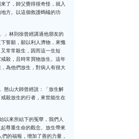
回來了，師父覺得很奇怪，就入
的地方。以這個救護螞蟻的功
脫。」林則徐曾經講過他朋友的
立下誓願，願以利人濟物，來懺
，又常常殺生，因而這一生短
家戒殺，且時常買物放生。這年
候，為他們放生，對病人有很大
糧。憨山大師曾經說：「放生解
「戒殺放生的行者，來世能生在
無始以來所結下的冤孽，我們人
立起尊重生命的觀念。放生帶來
人們的福報，增加了善的力量，