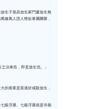
盛放生子孫昌放生家門慶放生無
佛萬修萬人證人惟欲眷屬團聚，
行之法奉告，即是放生也。」
最大的善業是莫過於戒殺放生，
造七級浮屠。七級浮屠就是寺廟