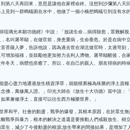
：到第八天再回來，意思是讓他在家裡命終。沒想到沙彌第八天
路上見到一群螞蟻困在水中，他做了一個小橋把螞蟻引到沒有水
藥師琉璃光本願功德經》中說：「放諸生命…病得除愈，眾難解
人，名叫屠琴鄔，在做官前，身患重病，生命垂危。於是在病中
世音菩薩入夢，告訴他說，因為過去世在湖北做官時，太過苛刻
且可增加福祿，並鼓勵他更加努力去利人濟物。屠琴鄔醒後，合
次年冬天，病體也痊癒了。所以，在自己的親人、朋友得病的時
果能盡心盡力地通過放生積資淨罪，就能積累極為殊勝的淨土資
又念佛，萬修萬人證。」印光大師在《放生十大功德》當中說：
，如果兼修淨土，直接可以往生西方極樂世界。」
、世界和平。社會的動盪，戰爭的爆發，其根本原因，在於眾生
遠離戰爭與暴力，根本的解決之道還是要推動人們戒殺放生、樹
眾生，減少了今後動盪的根源;放生帶來的間接結果，是增加了