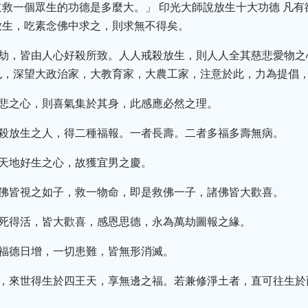
救一個眾生的功德是多麼大。」 印光大師說放生十大功德 凡
放生，吃素念佛中求之，則求無不得矣。
大劫，皆由人心好殺所致。人人戒殺放生，則人人全其慈悲愛物
也，深望大政治家，大教育家，大農工家，注意於此，力為提倡
慈悲之心，則喜氣集於其身，此感應必然之理。
戒殺放生之人，得二種福報。一者長壽。二者多福多壽無病。
體天地好生之心，故獲宜男之慶。
，佛皆視之如子，救一物命，即是救佛一子，諸佛皆大歡喜。
臨死得活，皆大歡喜，感恩思德，永為萬劫圖報之緣。
，福德日增，一切患難，皆無形消滅。
者，來世得生於四王天，享無邊之福。若兼修淨土者，直可往生