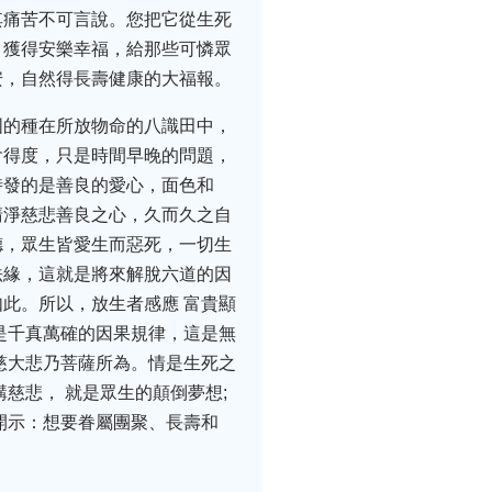
其痛苦不可言說。您把它從生死
，獲得安樂幸福，給那些可憐眾
安，自然得長壽健康的大福報。
固的種在所放物命的八識田中，
會得度，只是時間早晚的問題，
時發的是善良的愛心，面色和
清淨慈悲善良之心，久而久之自
德，眾生皆愛生而惡死，一切生
法緣，這就是將來解脫六道的因
此。所以，放生者感應 富貴顯
都是千真萬確的因果規律，這是無
慈大悲乃菩薩所為。情是生死之
講慈悲， 就是眾生的顛倒夢想;
德開示：想要眷屬團聚、長壽和