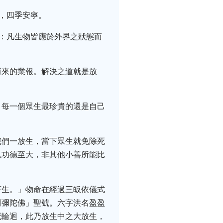
，四季安寧。
曰：凡生物皆應於外界之狀態而
而來的業報。解決之道就是放
，每一個眾生最珍貴的還是自己
我們一放生，當下眾生就免除死
以功德至大，非其他小善所能比
畜生。」物命在經過三皈依儀式
阿彌陀佛」聖號。六字洪名盈盈
死輪迴，此乃放生中之大放生，