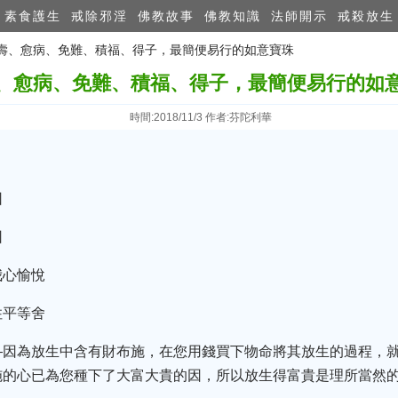
素食護生
戒除邪淫
佛教故事
佛教知識
法師開示
戒殺放生
 延壽、愈病、免難、積福、得子，最簡便易行的如意寶珠
、愈病、免難、積福、得子，最簡便易行的如
時間:2018/11/3 作者:芬陀利華
因
因
我心愉悅
住平等舍
—因為放生中含有財布施，在您用錢買下物命將其放生的過程，
施的心已為您種下了大富大貴的因，所以放生得富貴是理所當然