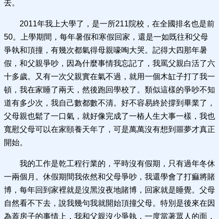
去。
2011年我上大學了，是一所211院校，在全國排名也是前
50。上學期間，每年暑假和寒假回家，還是一如既往和父母
爭執和頂撞，有幾次都氣得母親嚎啕大哭。記得大四那年暑
假，和父親爭吵，因為什麼事情我忘記了，我罵父親白活了六
十多歲。又有一次父親實在氣不過，就用一個木缸子打了我一
頓，我在家睡了兩天，然後跑回學校了。類似這樣的爭吵不知
道有多少次，我自己數都數不清。好不容易終於撐到畢業了，
父母親也鬆了一口氣，就好像完成了一樁人生大事一樣，我也
寬慰父母可以在家頤養天年了，可是萬萬沒有想到噩夢才真正
開始。
我的工作是乾工程行業的，平時沒有假期，只有過年冬休
一兩個月。休假期間我依然和父母爭吵，我還學會了打痲將賭
博，每年回到家裡就是沒黑沒夜地賭博，回家就是睡覺。父母
自然看不下去，說我幾句我就開始頂撞父母。特別是後來在因
為蓋房子的事情上，我和父親沒少爭執，一度當著眾人的面，