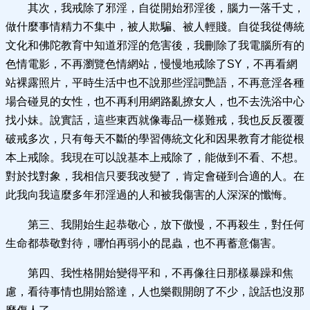
其次，我戒除了邪淫，自從開始邪淫後，腦力一落千丈，
做什麼事情精力不集中，被人欺騙、被人輕賤。自從我從傳統
文化和佛陀教育中知道邪淫的危害後，我刪除了我電腦所有的
色情電影，不再瀏覽色情網站，慢慢地戒除了SY，不再看網
站裸露照片，平時生活中也不說那些淫詞艷語，不再意淫各種
場合碰見的女性，也不再利用網路亂撩女人，也不去洗浴中心
找小妹。說實話，這些東西就像毒品一樣難戒，我也反反覆覆
破戒多次，只有每天不斷的學習傳統文化和因果教育才能從根
本上戒除。我現在可以說基本上戒除了，能做到不看、不想。
對於找對象，我相信只要我改變了，肯定會碰到合適的人。在
此我向我這麼多年邪淫過的人和被我傷害的人深深的懺悔。
第三、我開始生起恭敬心，放下傲慢，不再殺生，對任何
生命都恭敬對待，哪怕再弱小的昆蟲，也不再蓄意傷害。
第四、我性格開始變得平和，不再像往日那樣暴躁和焦
慮，看待事情也開始豁達，人也樂觀開朗了不少，說話也沒那