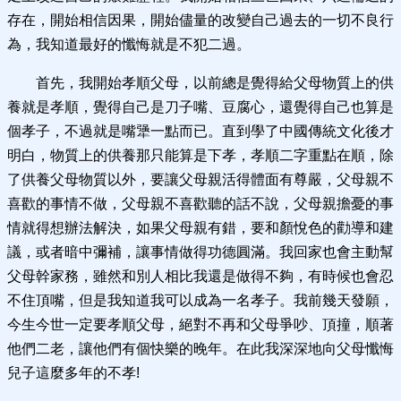
存在，開始相信因果，開始儘量的改變自己過去的一切不良行
為，我知道最好的懺悔就是不犯二過。
首先，我開始孝順父母，以前總是覺得給父母物質上的供
養就是孝順，覺得自己是刀子嘴、豆腐心，還覺得自己也算是
個孝子，不過就是嘴犟一點而已。直到學了中國傳統文化後才
明白，物質上的供養那只能算是下孝，孝順二字重點在順，除
了供養父母物質以外，要讓父母親活得體面有尊嚴，父母親不
喜歡的事情不做，父母親不喜歡聽的話不說，父母親擔憂的事
情就得想辦法解決，如果父母親有錯，要和顏悅色的勸導和建
議，或者暗中彌補，讓事情做得功德圓滿。我回家也會主動幫
父母幹家務，雖然和別人相比我還是做得不夠，有時候也會忍
不住頂嘴，但是我知道我可以成為一名孝子。我前幾天發願，
今生今世一定要孝順父母，絕對不再和父母爭吵、頂撞，順著
他們二老，讓他們有個快樂的晚年。在此我深深地向父母懺悔
兒子這麼多年的不孝!