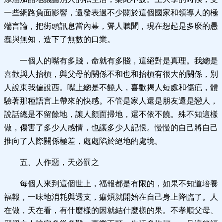
一些網路負面影響，還發表過不少關於這個國家和領導人的極
端言論，把街頭訊息當內幕，聳人聽聞，現在想起是多麼的愚
蠢與無知，造下了無數的口業。
一個人的嘴有多賤，命就有多賤，這絕對是真理。我總是
喜歡與人抬槓，與父母的關係不和也和抬槓有很大的關係，別
人說東我偏說西。嘴上總是不饒人，喜歡揭人短處和傷疤，體
驗著那種語言上帶來的快感。不管是家人還是朋友還是戀人，
說話總是不留餘地，讓人顏面掃地，還不依不饒。殊不知這樣
做，傷害了多少人感情，也讓多少人記恨。慢慢的自己將自己
推向了人際關係極差，處處陷於絕地的處境。
五、人作惡，天必罰之
每個人來到這個世上，福報都是有限的，如果不知道培養
福報，一味地消耗與透支，痲煩就開始在自己身上降臨了。人
在做，天在看，有什麼樣的因就結什麼樣的果。不孝順父母、