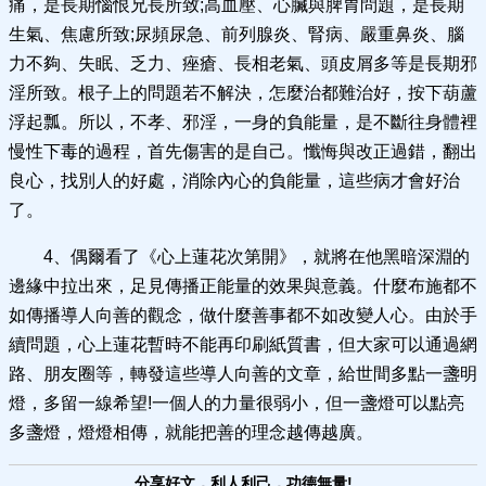
痛，是長期惱恨兄長所致;高血壓、心臟與脾胃問題，是長期
生氣、焦慮所致;尿頻尿急、前列腺炎、腎病、嚴重鼻炎、腦
力不夠、失眠、乏力、痤瘡、長相老氣、頭皮屑多等是長期邪
淫所致。根子上的問題若不解決，怎麼治都難治好，按下葫蘆
浮起瓢。所以，不孝、邪淫，一身的負能量，是不斷往身體裡
慢性下毒的過程，首先傷害的是自己。懺悔與改正過錯，翻出
良心，找別人的好處，消除內心的負能量，這些病才會好治
了。
4、偶爾看了《心上蓮花次第開》，就將在他黑暗深淵的
邊緣中拉出來，足見傳播正能量的效果與意義。什麼布施都不
如傳播導人向善的觀念，做什麼善事都不如改變人心。由於手
續問題，心上蓮花暫時不能再印刷紙質書，但大家可以通過網
路、朋友圈等，轉發這些導人向善的文章，給世間多點一盞明
燈，多留一線希望!一個人的力量很弱小，但一盞燈可以點亮
多盞燈，燈燈相傳，就能把善的理念越傳越廣。
分享好文，利人利己，功德無量!