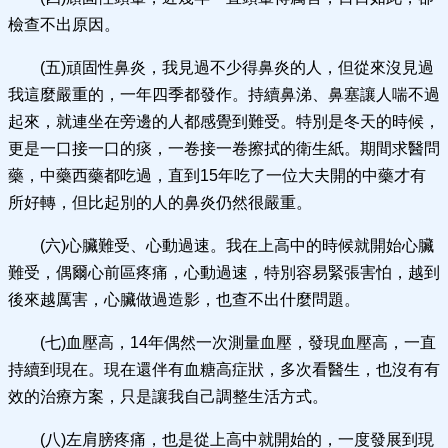
檢查不出原因。
(五)頑固性鼻炎，我見過不少得鼻炎的人，但從來沒見過
我這麼嚴重的，一年四季都發作。持續鼻涕、鼻塞讓人喘不過
起來，就連坐在旁邊的人都感覺到難受。特別是冬天的時候，
更是一口接一口的痰，一卷接一卷擦拭的衛生紙。期間求醫問
藥，中藥西藥都吃過，直到15年吃了一位大夫開的中藥才有
所好轉，但比起別的人的鼻炎仍然很嚴重。
(六)心臟難受、心動過速。我在上高中的時候就開始心臟
難受，偶爾心前區疼痛，心動過速，特別容易緊張害怕，越到
後來越厲害，心臟做過造影，也查不出什麼問題。
(七)血壓高，14年偶然一次測量血壓，發現血壓高，一直
持續到現在。現在還伴有血糖高症狀，多次看醫生，也沒有有
效的治療方案，只是讓我自己調整生活方式。
(八)左肩膀疼痛，也是從上高中就開始的，一度發展到現