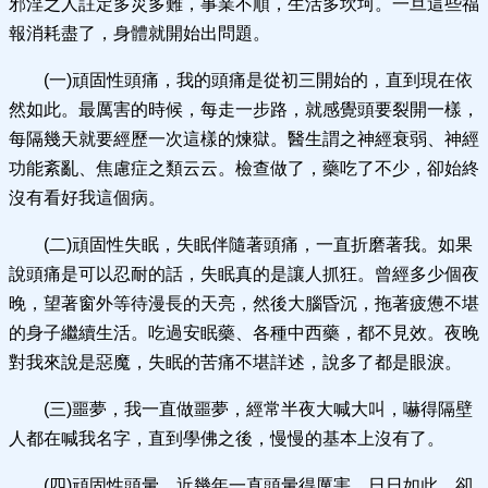
邪淫之人註定多災多難，事業不順，生活多坎坷。一旦這些福
報消耗盡了，身體就開始出問題。
(一)頑固性頭痛，我的頭痛是從初三開始的，直到現在依
然如此。最厲害的時候，每走一步路，就感覺頭要裂開一樣，
每隔幾天就要經歷一次這樣的煉獄。醫生謂之神經衰弱、神經
功能紊亂、焦慮症之類云云。檢查做了，藥吃了不少，卻始終
沒有看好我這個病。
(二)頑固性失眠，失眠伴隨著頭痛，一直折磨著我。如果
說頭痛是可以忍耐的話，失眠真的是讓人抓狂。曾經多少個夜
晚，望著窗外等待漫長的天亮，然後大腦昏沉，拖著疲憊不堪
的身子繼續生活。吃過安眠藥、各種中西藥，都不見效。夜晚
對我來說是惡魔，失眠的苦痛不堪詳述，說多了都是眼淚。
(三)噩夢，我一直做噩夢，經常半夜大喊大叫，嚇得隔壁
人都在喊我名字，直到學佛之後，慢慢的基本上沒有了。
(四)頑固性頭暈，近幾年一直頭暈得厲害，日日如此，卻