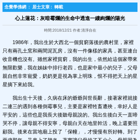
念覺學佛網
:
居士文章
:
轉載
心上蓮花：灰暗霉爛的生命中透進一縷絢爛的陽光
時間:2018/12/21 作者:清淨自在
1986年，我出生於大西北一個貧窮落後的農村里，家裡
只有兩孔土窯和兩間泥瓦房，沒有一件像樣的家具，甚至連台
收音機也沒有。雖然家裡貧窮，我的出生，依然給這個家帶來
無限歡樂，我在姊妹中排行老四，也是家中最小的兒子，父母
親自然非常寵愛，奶奶更是視為掌上明珠，恨不得把天上的星
星摘下來給我。
我出生十天後，久病在床的爺爺與世長辭，接著家裡就接
二連三的遇到各種倒霉事兒，主要是家裡牲畜遭殃，幸好人是
平安的，這些也是我長大後聽母親說的。我出生後白天一直啼
哭不停，讓母親不得安寧，母親白天在地里幹活，晚上還要照
顧我。後來在當地廟上投了「保幢」，才慢慢有所好轉。到了