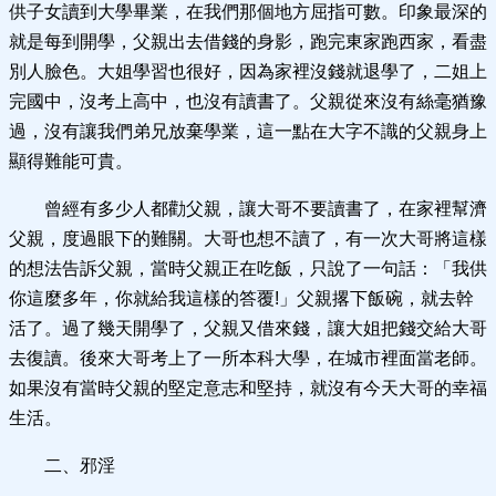
供子女讀到大學畢業，在我們那個地方屈指可數。印象最深的
就是每到開學，父親出去借錢的身影，跑完東家跑西家，看盡
別人臉色。大姐學習也很好，因為家裡沒錢就退學了，二姐上
完國中，沒考上高中，也沒有讀書了。父親從來沒有絲毫猶豫
過，沒有讓我們弟兄放棄學業，這一點在大字不識的父親身上
顯得難能可貴。
曾經有多少人都勸父親，讓大哥不要讀書了，在家裡幫濟
父親，度過眼下的難關。大哥也想不讀了，有一次大哥將這樣
的想法告訴父親，當時父親正在吃飯，只說了一句話：「我供
你這麼多年，你就給我這樣的答覆!」父親撂下飯碗，就去幹
活了。過了幾天開學了，父親又借來錢，讓大姐把錢交給大哥
去復讀。後來大哥考上了一所本科大學，在城市裡面當老師。
如果沒有當時父親的堅定意志和堅持，就沒有今天大哥的幸福
生活。
二、邪淫