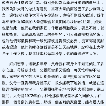
來沒有過什麼過激行為。特別是因為蓋新房分攤錢的事兒上，
我因為對大哥的做法有意見，當著大哥的面說盡了多少刻薄之
言。過後想想縱使大哥有多少過錯，也輪不到我來教訓，我作
為弟弟對近50歲的大哥怎麼會如此刻薄!我對兩位姐姐、姐夫
也是如此，他們在我們家裡，什麼都得聽我的，要是不聽，就
橫加指責。我總認為我自己的是對的，別人都得按照我的來，
也許他們都懶得和我一般見識或是覺得沒必要，從來都是沉默
或者退讓，他們的縱容讓我更是不知天高地厚。記得在上大學
乃至工作之後，我還經常和母親吵架，氣的母親經常大哭。
細細想來，這麼多年來，父母親在我身上不知道傾注了多
少心血。母親臥床後，父親既當爹又當娘，每天忙得腳不沾
地，家裡所有的苦活累活都是他的，還得照顧臥病在床的母
親。父母一直覺得我身體不好，很少讓我下地幹活。就是在這
樣經濟困頓的情況下，父親照樣堅定地供我和大哥讀書，跳出
龍門。大哥是1972年的，和他那個年紀差不多的同齡人，在
那樣一個貧窮的農村里，那樣一個苦難的家庭里，能有幾人能