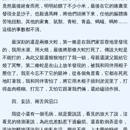
竟然最後絕食而死，明明給餵了不少小米，最後在它的嗉囊里
發現全是沙子。也殺過馬蜂，將他們頭揪下來，任他的軀體痛
苦地扭動。其他的家禽、鼠類、青蛙、青蟲、螞蟻、螞蚱……
這樣的事數都不清。
最深刻的還是兩條大蛇，第一條是在我們家苜蓿地里發現
的，我用水灌、用火燒，最後將那條大蛇打死了。傳說大蛇是
不能打的，為此父親還狠狠地打了我一頓，母親還讓父親給它
燒了冥幣。第二條蛇是在山上放羊發現的，被我和同伴用棍子
壓住了。我至今忘不了它的眼神，從各個角度看，它都在死死
地盯著我，我和同伴害怕了，將它用木棍子插到淤泥里了，打
得血肉模糊。打完了，又怕它跟著我們倆，還給磕頭作揖。
四、妄語、兩舌與惡口
我從小還有一個毛病，就是愛說謊，看見的放大了說，沒
看見的猜測著說，為此也差點惹下過痲煩。還喜歡倒弄是非，
添油加醋地議論別人的私生活，樂此不疲。上大學的時候，受