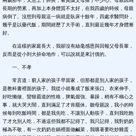
兩歲那年，又患上了肺炎，著實讓父母操了不少心。母親因為
長期的勞累，再加上本身體質不太好，在我四歲的時候，母親
病倒了。沒想到母親這一病就是臥床十餘年，四處求醫問卦，
幾乎是以藥代飯，期間經歷了大手術，直到最近幾年才身體漸
好。
在這樣的家庭長大，我卻沒有絲毫感恩與回報父母長輩，
反而是從小到大拚命地作，可以說就是來討債的。
一、不孝
常言道：窮人家的孩子早當家，但那都是別人家的孩子，
是教科書裡面的孩子。我從小就養成了飯來張口、衣來伸手、
好吃懶做、蠻狠霸道的性格，脾氣倔強、暴躁，稍有不稱心之
事，就大哭大鬧，直到滿足了才肯罷休。聽母親說，我小的時
候每到吃飯時間，都是我先吃，不讓別人動筷子，直到我吃飽
了才允別人吃，不過這些我都不記得了。我只記得，我對奶奶
極為不敬，有一次奶奶在鍋裡面做鹹菜，我嚷著要吃炒雞蛋，