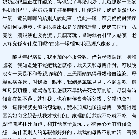
奶奶說鍋里正在拌鹹菜，等做完了再給我炒，我就抓起一把麥
秸扔到鍋里，害奶奶揀了好長時間，即使這樣，奶奶竟然也不
生氣，還笑呵呵的給別人說此事，從此一斑，可見奶奶對我疼
愛到何等地步，也足以看出我是多麼的造孽，奶奶去世時，我
竟然一滴眼淚也沒有流，只顧著玩，當時就有村里人感嘆：老
人疼兒孫有什麼用呢?白疼一場!當時我已經八歲多了。
隨著年紀增長，我更加的不服管教。借著母親臥床，身體
虛弱，我知道她不能把我怎麼樣，就天天和母親作對。可以說
沒有一天是不和母親頂嘴的，三天兩頭氣得母親暗自流淚。母
親臥病在床，叫我做一點事，我總是罵罵咧咧，不願意乾，還
和母親頂撞，還罵過母親怎麼不早點去死之類的話。母親有時
候實在氣不過，就打我，也有時候會告訴父親，父親也會打
我，這樣我就更加的怨母親，變本加厲地頂撞母親，我覺得是
因為她向父親告狀我才挨打的。家裡的活我能不乾就不乾，有
點時間就往外面跑，和其他孩子貪玩，那時候心裡有時候會
想，為什麼別人的母親都好好的，就我的母親不能幹活，害我