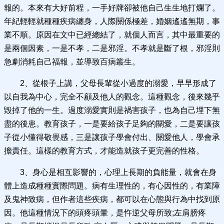
報的。本來有大好前程，一手好牌卻被他自己生生地打爛了。
年紀輕輕就種種疾病纏身，人際關係極差，婚姻遙遙無期，事
業不順。原因在文中已經總結了，就個人而言，其中最重要的
是兩個因素，一是不孝，二是邪淫。不孝就是斷了根，邪淫則
急劇消耗自己福報，並導致百病叢生。
2、從根子上講，父母長輩從小過度的溺愛，早早形成了
以自我為中心，完全不顧及他人的觀念。這種觀念，後來幾乎
毀掉了他的一生。過度溺愛實則是禍害孩子，也為自己埋下無
盡的後患。教育孩子，一是要給孩子足夠的關愛，二是要讓孩
子從小懂得敬畏感，三是讓孩子學會付出、關愛他人，學會承
擔責任。這樣的教育方式，才能造就孩子更完善的性格。
3、身心是相互影響的，心理上長期的負能量，就會在身
體上造成種種實際問題。病有生理性的，有心因性的，有業障
及鬼神致病，但作者這些疾病，都可以在心態與行為中找到原
因。他這種情況下的頭疼頭暈，是忤逆父母所致;左肩膀疼