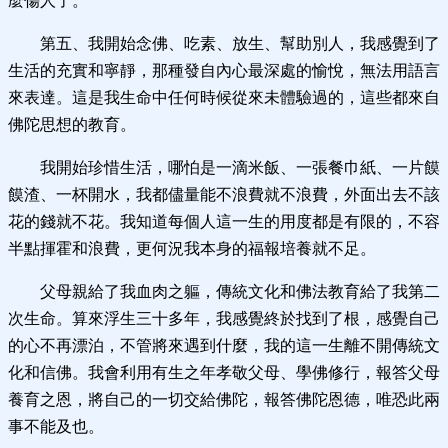
麼傷人了。
第五、我開始念佛、吃素、放生、幫助別人，我感覺到了
生活的充實和寧靜，那種發自內心最深處的愉悅，無法用語言
來表達。這是我生命中任何時候從來未體驗過的，這些都來自
佛陀思想的教育。
我開始珍惜生活，哪怕是一滴米飯、一張餐巾紙、一片饃
饃渣、一杯開水，我都儘量能不浪費就不浪費，外面出去不該
花的錢就不花。我知道每個人這一生的用度都是有限的，不容
半點揮霍和浪費，更何況我本身的福報培養就不足。
父母親給了我血肉之軀，傳統文化和佛法教育給了我第二
次生命。算來浮生三十多年，我感覺終於找到了根，感覺自己
的心不再漂泊，不管將來遇到什麼，我的這一生離不開傳統文
化和信佛。我會利用有生之年孝敬父母、學佛修行，報答父母
養育之恩，將自己的一切交給佛陀，報答佛陀恩德，唯恐此兩
事不能及也。