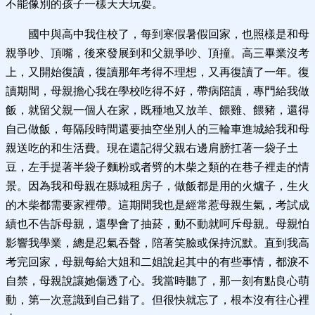
不能像別的孩子一樣天天玩耍。
國中與高中我住校了，每到寒假暑假回家，也照樣是和母
親爭吵、頂嘴，後來發展到和父親爭吵、頂撞。高三畢業沒考
上，又開始復讀，復讀那年考得不理想，又再復讀了一年。復
讀期間，母親擔心我在學校吃得不好，帶病陪讀，專門給我做
飯，就留父親一個人在家，既種地又放羊、餵雞、餵豬，還得
自己做飯，每隔段時間還要抽空坐別人的三輪車進城給我和母
親送吃的和生活費。現在還記得父親右邊肩膀扛著一袋子土
豆，左手提著半袋子麵粉或者劈的木柴之類的在巷子裡走的情
景。因為我和母親在縣城租房子，做飯都是用的火爐子，生火
的木柴都需要家裡帶。這期間我也是經常惹母親生氣，考試成
績也不告訴母親，還學會了抽菸，動不動就呵斥母親。母親怕
影響我學業，總是忍氣吞聲，陪著笑臉或保持沉默。直到我高
考完回家，母親每給大姐和二姐說起其中的有些事情，都淚不
自禁，母親說讓她傷透了心。我當時聽了，那一刻有點良心萌
動，第一次意識到自己錯了。但很快就忘了，根本沒有往心裡