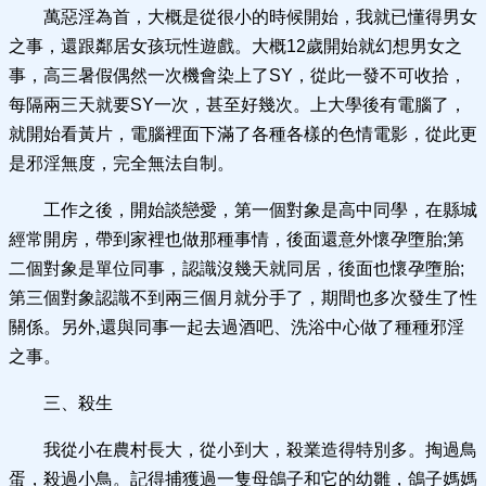
萬惡淫為首，大概是從很小的時候開始，我就已懂得男女
之事，還跟鄰居女孩玩性遊戲。大概12歲開始就幻想男女之
事，高三暑假偶然一次機會染上了SY，從此一發不可收拾，
每隔兩三天就要SY一次，甚至好幾次。上大學後有電腦了，
就開始看黃片，電腦裡面下滿了各種各樣的色情電影，從此更
是邪淫無度，完全無法自制。
工作之後，開始談戀愛，第一個對象是高中同學，在縣城
經常開房，帶到家裡也做那種事情，後面還意外懷孕墮胎;第
二個對象是單位同事，認識沒幾天就同居，後面也懷孕墮胎;
第三個對象認識不到兩三個月就分手了，期間也多次發生了性
關係。另外,還與同事一起去過酒吧、洗浴中心做了種種邪淫
之事。
三、殺生
我從小在農村長大，從小到大，殺業造得特別多。掏過鳥
蛋，殺過小鳥。記得捕獲過一隻母鴿子和它的幼雛，鴿子媽媽