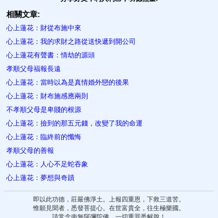
相關文章:
心上蓮花：財從布施中來
心上蓮花：我的求財之路從送快遞到開公司
心上蓮花有聲書：情劫的源頭
孝順父母福報長遠
心上蓮花：當時以為是真情婚外戀的後果
心上蓮花：財布施感應兩則
不孝順父母是卑賤的根源
心上蓮花：撿到的那五元錢，改變了我的命運
心上蓮花：臨終前的懺悔
孝順父母的善報
心上蓮花：人心不足蛇吞象
心上蓮花：夢想與奇蹟
即以此功德，莊嚴佛淨土。上報四重恩，下救三道苦。
惟願見聞者，悉發菩提心。在世富貴全，往生極樂國。
請常念南無阿彌陀佛，一切重罪悉解脫！