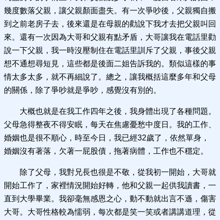
幾度數落父親，讓父親顏面盡失。有一次爭吵後，父親獨自搬
到之前老房子去，後來還是在母親的勸說下我才去把父親叫回
來。還有一次因為大哥和父親有點矛盾，大哥讓我在電話里勸
說一下父親，我一時沒壓制住在電話里訓斥了父親，事後父親
想不通想尋短見，這些都是後面二姐告訴我的。類似這樣的事
情太多太多，就不再細說了。總之，讓我概括這麼多年和父母
的關係，除了爭吵就是爭吵，感覺沒有別的。
大概也就是在我工作四年之後，我身體出現了各種問題。
父母急得整夜不得安眠，每天在焦慮憂愁中度日。我的工作、
婚姻也是很不順心，時至今日，我已經32歲了，依然單身，
婚姻沒有著落，欠著一屁股債，拖著病體，工作也不穩定。
除了父母，我對兄長也很是不敬，從我初一開始，大哥就
開始工作了，家裡情況開始好轉，他和父親一起供我讀書，一
直到大學畢業。我卻毫無感恩之心，動不動就出言不遜，傷害
大哥。大哥性格較為懦弱，每次都是笑一笑或者講講道理，從