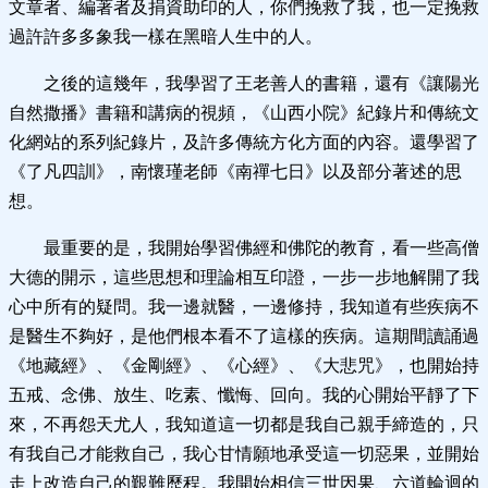
文章者、編著者及捐資助印的人，你們挽救了我，也一定挽救
過許許多多象我一樣在黑暗人生中的人。
之後的這幾年，我學習了王老善人的書籍，還有《讓陽光
自然撒播》書籍和講病的視頻，《山西小院》紀錄片和傳統文
化網站的系列紀錄片，及許多傳統方化方面的內容。還學習了
《了凡四訓》，南懷瑾老師《南禪七日》以及部分著述的思
想。
最重要的是，我開始學習佛經和佛陀的教育，看一些高僧
大德的開示，這些思想和理論相互印證，一步一步地解開了我
心中所有的疑問。我一邊就醫，一邊修持，我知道有些疾病不
是醫生不夠好，是他們根本看不了這樣的疾病。這期間讀誦過
《地藏經》、《金剛經》、《心經》、《大悲咒》，也開始持
五戒、念佛、放生、吃素、懺悔、回向。我的心開始平靜了下
來，不再怨天尤人，我知道這一切都是我自己親手締造的，只
有我自己才能救自己，我心甘情願地承受這一切惡果，並開始
走上改造自己的艱難歷程。我開始相信三世因果、六道輪迴的