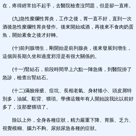
在，疼得經常抬不起手，去醫院檢查沒問題，但是卻一直疼。
(九)急性糜爛性胃炎，工作之後，胃一直不好，直到一次
酒後急性糜爛性胃炎發作。後來開始戒酒，再後來不食肉奶蛋
魚，開始素食之後才好轉。
(十)前列腺增生，剛開始是前列腺炎，後來發展到增生，
這個與長期久坐和過度邪淫是有很大關係的。
(十一)腎結石，前段時間早上六點一陣急痛，到醫院掛了
急診，檢查出腎結石。
(十二)滿臉痤瘡、痘坑、長相老氣、身材矮小、頭皮屑特
別多，油膩、駝背、猥瑣。學佛這幾年有人開始說我比以前好
多了，沒那麼猥瑣了。
除以上外，全身各種症狀，精力嚴重下降、胃脹、乏力、
視覺模糊、腦力不夠、尿頻尿急各種的症狀。