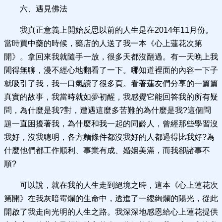
六、遇見佛法
我真正意義上開始反思以前的人生是在2014年11月份。
當時買中藥的時候，藥店的人送了我一本《心上蓮花次第
開》。拿回來我就隨手一放，很多天都沒翻過。有一天晚上我
閒得無聊，漫不經心地翻看了一下。哪知道裡面的內容一下子
就吸引了我，我一口氣讀了很多頁。看著蓮友們分享的一篇篇
真實的故事，我當時就如夢初醒，我感覺它能回答我的所有疑
問，為什麼是我?對，遭遇這麼多苦難的為什麼是我?這個問
題一直困擾著我，為什麼和我一起的同齡人，曾經那些學習沒
我好，沒我聰明，各方麵條件都沒我好的人都過得比我好?為
什麼他們都工作順利、事業有成、婚姻美滿，而我卻諸事不
順?
可以說，就在我的人生走到絕境之時，這本《心上蓮花次
第開》在我灰暗霉爛的生命中，透進了一縷絢爛的陽光，從此
開啟了我走向光明的人生之路。我深深地感恩給心上蓮花提供