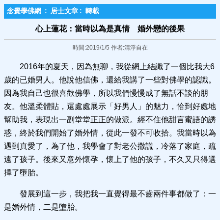
念覺學佛網
:
居士文章
:
轉載
心上蓮花：當時以為是真情 婚外戀的後果
時間:2019/1/5 作者:清淨自在
2016年的夏天，因為無聊，我從網上結識了一個比我大6
歲的已婚男人。他說他信佛，還給我講了一些對佛學的認識。
因為我自己也很喜歡佛學，所以我們慢慢成了無話不談的朋
友。他溫柔體貼，還處處展示「好男人」的魅力，恰到好處地
幫助我，表現出一副堂堂正正的做派。經不住他甜言蜜語的誘
惑，終於我們開始了婚外情，從此一發不可收拾。我當時以為
遇到真愛了，為了他，我學會了對老公撒謊，冷落了家庭，疏
遠了孩子。後來又意外懷孕，懷上了他的孩子，不久又只得選
擇了墮胎。
發展到這一步，我把我一直覺得最不齒兩件事都做了：一
是婚外情，二是墮胎。