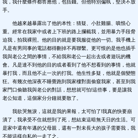
我，我什麼條件都答應他，包括錢。但他特別偏執，堅決不放
手。
他越來越暴露出了他的本性：猜疑、小肚雞腸、嗔恨心
重。經常在我家中或者上下班的路上攔截我，並用暴力手段脅
迫我，拍我裸照。他的目的就是要我服從他的一切。我手機上
凡是有男同事的電話都得刪掉不再聯繫。更可恨的是他也插手
我與老公之間的事情，不給我和老公一起出去或者遊玩的機
會。凡是達不到他的目的或者看到了他不想看到的事情，他就
暴打我，而且他不止一次的打我。他生性多疑，他就是個變態
狂。有幾次他深夜不睡覺跑到我家樓對面偷窺我家，甚至到我
家門口偷聽我與老公的對話，想想就可怕!這些事，要是讓我
老公知道，這個家分分鐘就要散了。
我欲哭無淚，這就是我的果報，太可怕了!我真的快要崩
潰了，我承受不住就想到了死，想結束這暗無天日的生活。可
是家中還有年邁的父母親，還有一對未長大的孩子需要我，我
不能這樣自私的一走了之。