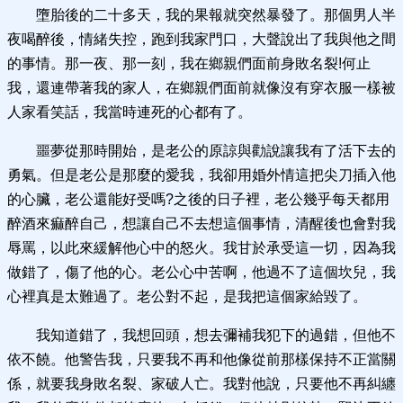
墮胎後的二十多天，我的果報就突然暴發了。那個男人半
夜喝醉後，情緒失控，跑到我家門口，大聲說出了我與他之間
的事情。那一夜、那一刻，我在鄉親們面前身敗名裂!何止
我，還連帶著我的家人，在鄉親們面前就像沒有穿衣服一樣被
人家看笑話，我當時連死的心都有了。
噩夢從那時開始，是老公的原諒與勸說讓我有了活下去的
勇氣。但是老公是那麼的愛我，我卻用婚外情這把尖刀插入他
的心臟，老公還能好受嗎?之後的日子裡，老公幾乎每天都用
醉酒來痲醉自己，想讓自己不去想這個事情，清醒後也會對我
辱罵，以此來緩解他心中的怒火。我甘於承受這一切，因為我
做錯了，傷了他的心。老公心中苦啊，他過不了這個坎兒，我
心裡真是太難過了。老公對不起，是我把這個家給毀了。
我知道錯了，我想回頭，想去彌補我犯下的過錯，但他不
依不饒。他警告我，只要我不再和他像從前那樣保持不正當關
係，就要我身敗名裂、家破人亡。我對他說，只要他不再糾纏