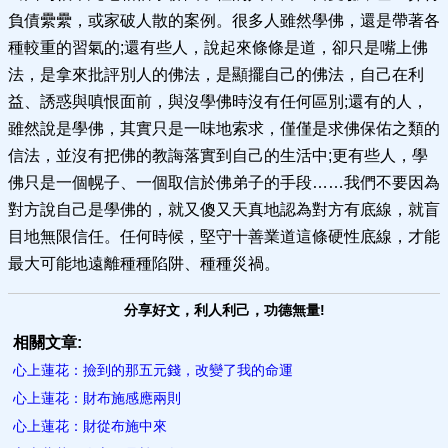
負債纍纍，或家破人散的案例。很多人雖然學佛，還是帶著各
種較重的習氣的;還有些人，說起來條條是道，卻只是嘴上佛
法，是拿來批評別人的佛法，是顯擺自己的佛法，自己在利
益、誘惑與嗔恨面前，與沒學佛時沒有任何區別;還有的人，
雖然說是學佛，其實只是一味地索求，僅僅是求佛保佑之類的
信法，並沒有把佛的教誨落實到自己的生活中;更有些人，學
佛只是一個幌子、一個取信於佛弟子的手段……我們不要因為
對方說自己是學佛的，就又傻又天真地認為對方有底線，就盲
目地無限信任。任何時候，堅守十善業道這條硬性底線，才能
最大可能地遠離種種陷阱、種種災禍。
分享好文，利人利己，功德無量!
相關文章:
心上蓮花：撿到的那五元錢，改變了我的命運
心上蓮花：財布施感應兩則
心上蓮花：財從布施中來