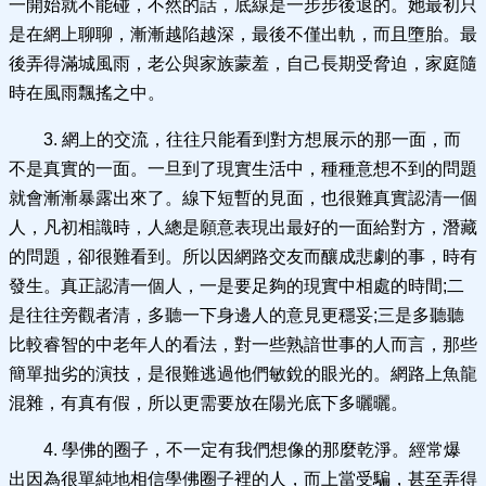
一開始就不能碰，不然的話，底線是一步步後退的。她最初只
是在網上聊聊，漸漸越陷越深，最後不僅出軌，而且墮胎。最
後弄得滿城風雨，老公與家族蒙羞，自己長期受脅迫，家庭隨
時在風雨飄搖之中。
3. 網上的交流，往往只能看到對方想展示的那一面，而
不是真實的一面。一旦到了現實生活中，種種意想不到的問題
就會漸漸暴露出來了。線下短暫的見面，也很難真實認清一個
人，凡初相識時，人總是願意表現出最好的一面給對方，潛藏
的問題，卻很難看到。所以因網路交友而釀成悲劇的事，時有
發生。真正認清一個人，一是要足夠的現實中相處的時間;二
是往往旁觀者清，多聽一下身邊人的意見更穩妥;三是多聽聽
比較睿智的中老年人的看法，對一些熟諳世事的人而言，那些
簡單拙劣的演技，是很難逃過他們敏銳的眼光的。網路上魚龍
混雜，有真有假，所以更需要放在陽光底下多曬曬。
4. 學佛的圈子，不一定有我們想像的那麼乾淨。經常爆
出因為很單純地相信學佛圈子裡的人，而上當受騙，甚至弄得