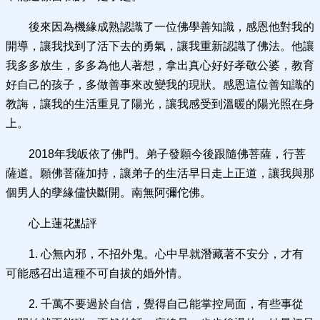
後來因為機緣成熟認識了一位佛學善知識，感恩他對我的
開導，讓我找到了活下去的勇氣，讓我重新認識了佛法。他讓
我多多放生，多多為他人著想，拿出真心好好孝敬公婆，教育
好自己的孩子，多做善事來改變我的現狀。感恩這位善知識的
教誨，讓我的生活重見了陽光，讓我感受到溫暖的陽光照在身
上。
2018年我皈依了佛門。弟子發願今後跟隨佛菩薩，行菩
薩道。願佛菩薩加持，讓弟子的生活早日走上正道，讓我與那
個男人的孽緣儘快斷開。南無阿彌佗佛。
心上蓮花點評
1. 心無內邪，不招外鬼。心中早就潛藏著不安分，才有
可能感召出這種不可自拔的婚外情。
2. 千萬不要過於自信，覺得自己能掌控局面，有些事從