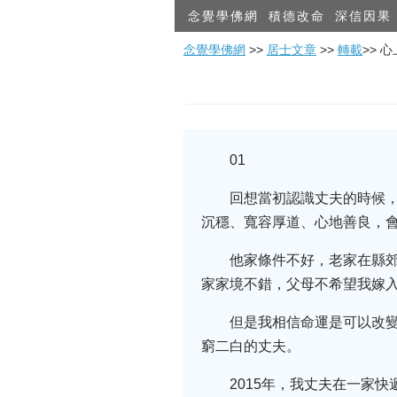
念覺學佛網
積德改命
深信因果
念覺學佛網
>>
居士文章
>>
轉載
>>
01
回想當初認識丈夫的時候
沉穩、寬容厚道、心地善良，
他家條件不好，老家在縣
家家境不錯，父母不希望我嫁
但是我相信命運是可以改
窮二白的丈夫。
2015年，我丈夫在一家