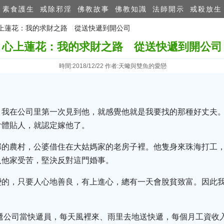
素食護生
戒除邪淫
佛教故事
佛教知識
法師開示
戒殺放生
 心上蓮花：我的求財之路 從送快遞到開公司
心上蓮花：我的求財之路 從送快遞到開公司
時間:2018/12/22 作者:天蠍與雙魚的愛戀
，我在公司里第一次見到他，就感覺他就是我要找的那種好丈夫
會體貼人，就認定嫁他了。
郊的農村，公婆借住在大姑媽家的老房子裡。他隻身來珠海打工
入他家受苦，堅決反對這門婚事。
變的，只要人心地善良，有上進心，總有一天會脫貧致富。因此
快遞公司當快遞員，每天風裡來、雨里去地送快遞，每個月工資收入