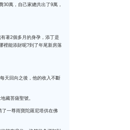
30萬，自己家總共出了9萬，
有著2個多月的身孕，添丁是
哪裡能添財呢?到了年尾新房落
，每天回向之後，他的收入不斷
念地藏菩薩聖號。
請了一尊雨寶陀羅尼塔供在佛