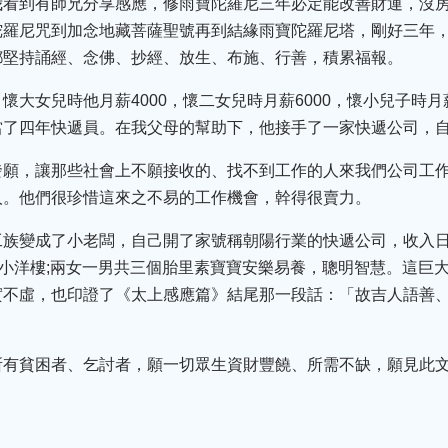
我看到有師兄分享感應，修雨寶陀羅尼三年必定能改善財運，沒
陀羅尼咒到加念地藏菩薩聖號再到結緣雨寶陀羅尼塔，剛好三年，
都堅持誦經、念佛、抄經、放生、布施、行善，積累福報。
大女兒時他月薪4000，懷二女兒時月薪6000，懷小兒子時月薪到
當了四年快遞員。在我父母的幫助下，他接手了一家快遞公司，
發願，讓那些社會上不願接收的、找不到工作的人來我們公司工
人。他們很珍惜這來之不易的工作機會，幹得很賣力。
工族變成了小老闆，自己開了家號稱朝陽行業的快遞公司，收入日
派小洋樓;兩女一男共三個胎里素寶寶安樂易養，聰明智慧。這巨
實不虛，也印證了《太上感應篇》結尾那一段話：「故吉人語善
所有貧困者、乞討者，願一切眾生資財豐饒、所需不缺，願見此