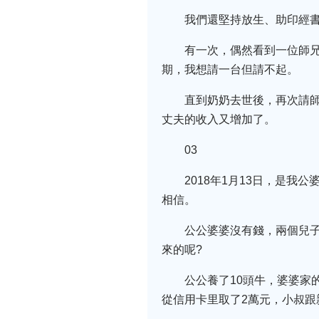
我們還堅持放生、助印經
有一次，偶然看到一位師兄
期，我想請一台但請不起。
直到奶奶去世後，再次請
丈夫的收入又增加了。
03
2018年1月13日，是
相信。
公公婆婆沒有錢，兩個兒
來的呢?
公公養了10頭牛，婆婆家
從信用卡里取了2萬元，小叔跟