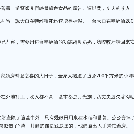
書善書，還幫師兄們轉發綠色食品的廣告。這期間，丈夫的收入
占察，說大自在轉經輪能迅速增長福報。一台大自在轉經輪28
師兄占察，需要用這台轉經輪的功德超度奶奶，我咬咬牙請回來
我公婆家新房喬遷之喜的大日子，全家人搬進了這套200平方米的小
子在外地打工，收入都不高，基本都是月光族，我丈夫還欠著3萬
的財產除了這些牛外，只有幾畝田用來種水稻和番薯。公公賣掉
親戚借了2萬，其餘的錢是親戚送的，他們還出人手幫忙蓋房。