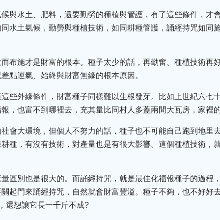
氣候與水土、肥料，還要勤勞的種植與管護，有了這些條件，才
如同水土氣候，勤勞與種植技術，如同耕種管護，誦經持咒如同
故而布施才是財富的根本。種子太少的話，再勤奮、種植技術再
就差點運氣、始終與財富無緣的根本原因。
境這些外緣條件，財富種子同樣難以生根發芽。比如上世紀六七
福報，也富不到哪裡去，充其量比同村人多蓋兩間大瓦房，家裡
的社會大環境，但個人不努力的話，種子也不可能自己跑到地里
樣耕種，有沒有技術，對產量也是有很大影響。這個種植技術，
產量區別也是很大的。而誦經持咒，就是最佳化福報種子的過程
要關起門來誦經持咒，自然就會財富豐溢。種子不夠，也不好好
，還想讓它長一千斤不成?