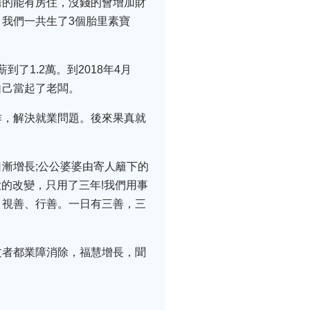
房的能有房住，沒錢的會增加財
我們一共生了3個胎里素寶
了1.2萬。到2018年4月
自己當起了老闆。
作，解決就業問題。後來果真就
漸增長;公公婆婆由寄人籬下的
大的改變，只用了三年!我們用事
、視善、行善。一日有三善，三
文者都業障消除，福慧增長，聞