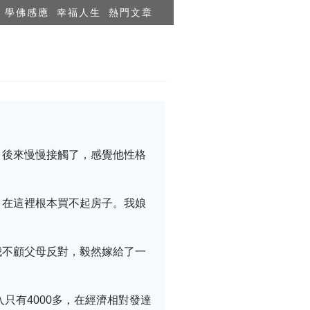
學佛感應
幸福人生
熱門文章
。後來慢慢接觸了，感覺他性格
，在這裡根本買不起房子。我娘
我不顧父母反對，毅然嫁給了一
只有4000多，在經濟相對發達