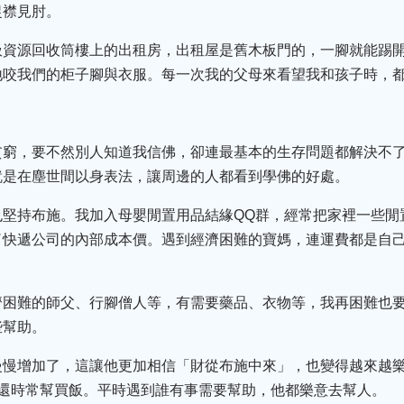
捉襟見肘。
圾資源回收筒樓上的出租房，出租屋是舊木板門的，一腳就能踢
地咬我們的柜子腳與衣服。每一次我的父母來看望我和孩子時，
貧窮，要不然別人知道我信佛，卻連最基本的生存問題都解決不
就是在塵世間以身表法，讓周邊的人都看到學佛的好處。
也堅持布施。我加入母嬰閒置用品結緣QQ群，經常把家裡一些閒
了快遞公司的內部成本價。遇到經濟困難的寶媽，連運費都是自
濟困難的師父、行腳僧人等，有需要藥品、衣物等，我再困難也要
些幫助。
慢慢增加了，這讓他更加相信「財從布施中來」，也變得越來越
，還時常幫買飯。平時遇到誰有事需要幫助，他都樂意去幫人。