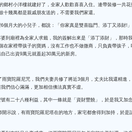
的鄉村小洋樓就建好了，全家人歡歡喜喜入住。連帶裝修一共花費
其餘十幾萬都是親戚朋友送的，不需要我們家還。
6個月大的小兒子，都說：「你家真是雙喜臨門、添丁又添財!」
婆婆到廟裡為全家人求籤，我的簽解出來是「添丁添財」，那時我
個在家裡帶孩子的寶媽，沒有工作也不做微商，只負責帶孩子，
自己出資9萬元就蓋起30萬元的新房。
觸了雨寶陀羅尼咒，我們夫妻共修了將近3個月，丈夫比我還精進
讓我們信心滿滿，更加相信佛法真實不虛。
聖號有二十八種利益，其中一條就是「資財豐饒」，於是我又加
法師開示說，有雨寶陀羅尼塔在的地方，家宅都會得到加持，於是