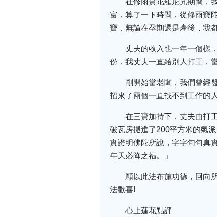
在修雨寶陀羅尼咒期間，
富，算了一下時間，從修雨寶
寶，無論在孕期還是產後，我
丈夫的收入也一年一個樣，懷
份，我丈夫一直給別人打工，
剛開始當老闆，我們曾經
招來了兩個一直找不到工作的
在三寶加持下，丈夫由打
破瓦房搬進了200平方米的氣
實證明佛陀所說，字字句句真
年天必降之福。」
願以此法布施功德，回向
法歡喜!
心上蓮花點評