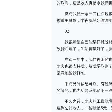
的珠海，這點收入真是令我們
當時我們一家三口住在垃
樓道里撒歡，半夜就開始吱吱
02
我很希望自己能早日擺脫
改變命運了，生活質量好了，
在這三年中，我們再困難
丈夫也很支持我，幫我爭取到
樂意地給我打包。
平時見到信息可靠、有經
的師兄，也力所能及地給予一
不久之後，丈夫的工資就
遇到乞討老人，一給就是5元