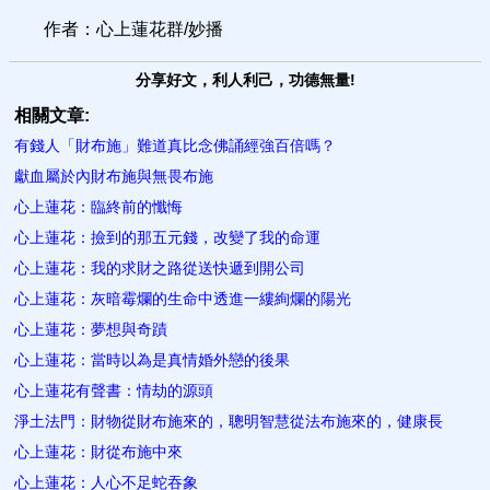
作者：心上蓮花群/妙播
分享好文，利人利己，功德無量!
相關文章:
有錢人「財布施」難道真比念佛誦經強百倍嗎？
獻血屬於內財布施與無畏布施
心上蓮花：臨終前的懺悔
心上蓮花：撿到的那五元錢，改變了我的命運
心上蓮花：我的求財之路從送快遞到開公司
心上蓮花：灰暗霉爛的生命中透進一縷絢爛的陽光
心上蓮花：夢想與奇蹟
心上蓮花：當時以為是真情婚外戀的後果
心上蓮花有聲書：情劫的源頭
淨土法門：財物從財布施來的，聰明智慧從法布施來的，健康長
心上蓮花：財從布施中來
心上蓮花：人心不足蛇吞象