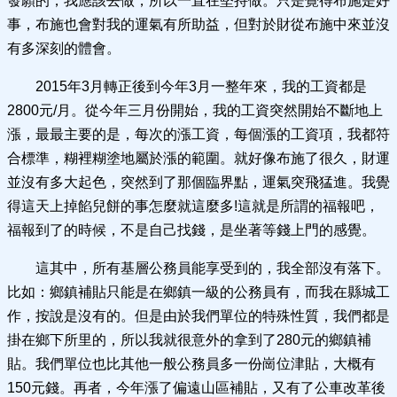
發願的，我應該去做，所以一直在堅持做。只是覺得布施是好
事，布施也會對我的運氣有所助益，但對於財從布施中來並沒
有多深刻的體會。
2015年3月轉正後到今年3月一整年來，我的工資都是
2800元/月。從今年三月份開始，我的工資突然開始不斷地上
漲，最最主要的是，每次的漲工資，每個漲的工資項，我都符
合標準，糊裡糊塗地屬於漲的範圍。就好像布施了很久，財運
並沒有多大起色，突然到了那個臨界點，運氣突飛猛進。我覺
得這天上掉餡兒餅的事怎麼就這麼多!這就是所謂的福報吧，
福報到了的時候，不是自己找錢，是坐著等錢上門的感覺。
這其中，所有基層公務員能享受到的，我全部沒有落下。
比如：鄉鎮補貼只能是在鄉鎮一級的公務員有，而我在縣城工
作，按說是沒有的。但是由於我們單位的特殊性質，我們都是
掛在鄉下所里的，所以我就很意外的拿到了280元的鄉鎮補
貼。我們單位也比其他一般公務員多一份崗位津貼，大概有
150元錢。再者，今年漲了偏遠山區補貼，又有了公車改革後