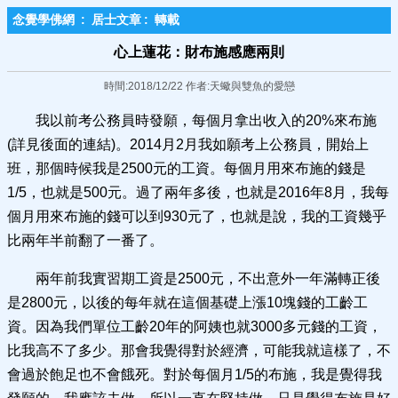
念覺學佛網
:
居士文章
:
轉載
心上蓮花：財布施感應兩則
時間:2018/12/22 作者:天蠍與雙魚的愛戀
我以前考公務員時發願，每個月拿出收入的20%來布施
(詳見後面的連結)。2014月2月我如願考上公務員，開始上
班，那個時候我是2500元的工資。每個月用來布施的錢是
1/5，也就是500元。過了兩年多後，也就是2016年8月，我每
個月用來布施的錢可以到930元了，也就是說，我的工資幾乎
比兩年半前翻了一番了。
兩年前我實習期工資是2500元，不出意外一年滿轉正後
是2800元，以後的每年就在這個基礎上漲10塊錢的工齡工
資。因為我們單位工齡20年的阿姨也就3000多元錢的工資，
比我高不了多少。那會我覺得對於經濟，可能我就這樣了，不
會過於飽足也不會餓死。對於每個月1/5的布施，我是覺得我