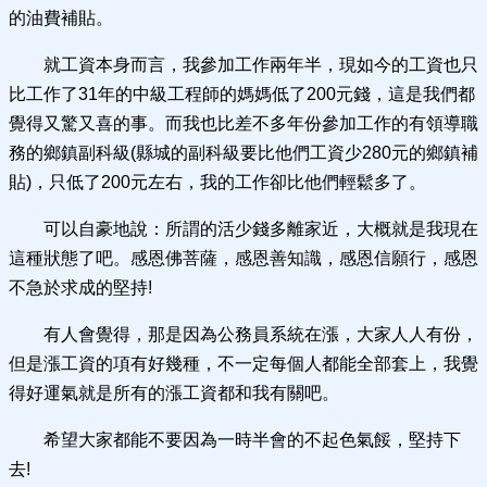
的油費補貼。
就工資本身而言，我參加工作兩年半，現如今的工資也只
比工作了31年的中級工程師的媽媽低了200元錢，這是我們都
覺得又驚又喜的事。而我也比差不多年份參加工作的有領導職
務的鄉鎮副科級(縣城的副科級要比他們工資少280元的鄉鎮補
貼)，只低了200元左右，我的工作卻比他們輕鬆多了。
可以自豪地說：所謂的活少錢多離家近，大概就是我現在
這種狀態了吧。感恩佛菩薩，感恩善知識，感恩信願行，感恩
不急於求成的堅持!
有人會覺得，那是因為公務員系統在漲，大家人人有份，
但是漲工資的項有好幾種，不一定每個人都能全部套上，我覺
得好運氣就是所有的漲工資都和我有關吧。
希望大家都能不要因為一時半會的不起色氣餒，堅持下
去!