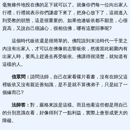
毫無條件地投在佛的足下就可以了。就像你們每一位向出家人
行禮，行禮就表示你們謙虛下來了，把身心放下了，這就進入
到受教的狀態，這是很重要的。如果他連皈依都不願意，心很
貢高，又說自己很誠心，很相信佛，哪有這麼回事呢?
這個時代皈依還是很簡單的。佛陀說到末法時代一千里之
內沒有出家人，才可以在佛像前志誓皈依，然後當此範圍內有
出家人時，要馬上趕過去再受皈依。佛講得很清楚，就知道有
這樣的人。
信眾問：
請問法師，自己在家看碟片看書，沒有在師父這
裡皈依又沒有親近善知識，是不是就不算佛弟子，只是結了一
個緣而己?
法師答：
對，嚴格來說是這樣。而且他看這些都是用自己
的分別意識在看，好像得到了一點利益，實際上會形成更大的
障礙。