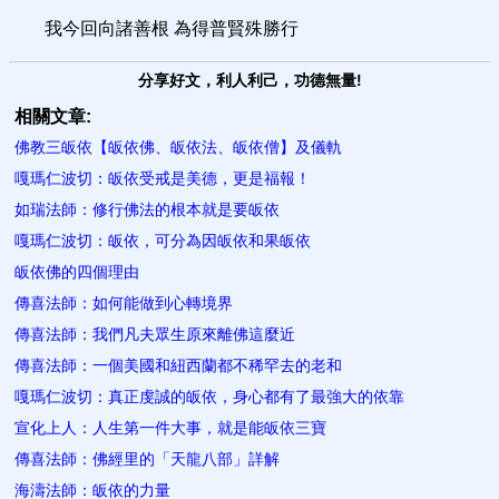
我今回向諸善根 為得普賢殊勝行
分享好文，利人利己，功德無量!
相關文章:
佛教三皈依【皈依佛、皈依法、皈依僧】及儀軌
嘎瑪仁波切：皈依受戒是美德，更是福報！
如瑞法師：修行佛法的根本就是要皈依
嘎瑪仁波切：皈依，可分為因皈依和果皈依
皈依佛的四個理由
傳喜法師：如何能做到心轉境界
傳喜法師：我們凡夫眾生原來離​佛這麼近
傳喜法師：一個美國和紐西蘭都不稀罕去的老​和
嘎瑪仁波切：真正虔誠的皈依，身心都有了最強大的依靠
宣化上人：人生第一件大事，就是能皈依三寶
傳喜法師：佛經里的「天龍八部​」詳解
海濤法師：皈依的力量