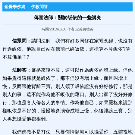
念覺學佛網
:
佛教問答
傳喜法師：關於皈依的一些講究
時間:2019/1/10 作者:定英蔣德英
信眾問：
請問法師，我們有好多同修在家裡念經，也沒有
作過皈依。他說自己站在佛前已經皈依，這樣算不算皈依?算
不算佛弟子?
法師答：
嚴格來說不算，這可以作為皈依的增上緣。但他
如果覺得這樣就是皈依了，那不但沒有增上緣，而且叫增上
慢，反而讓他背離三寶。別人領了皈依證沒有好好修行，那是
別人的事，這不能作為他不皈依的藉口。別人出家了沒好好修
行，那也是各人修各人的事情。作為他自己，如果嚴格來說那
樣皈依是不好的，慢慢地會演變成增上慢，然後誹謗三寶，別
人再想攝受他都很難。
我們佛教不是打仗，只要你情願就可以攝受你，五體投地