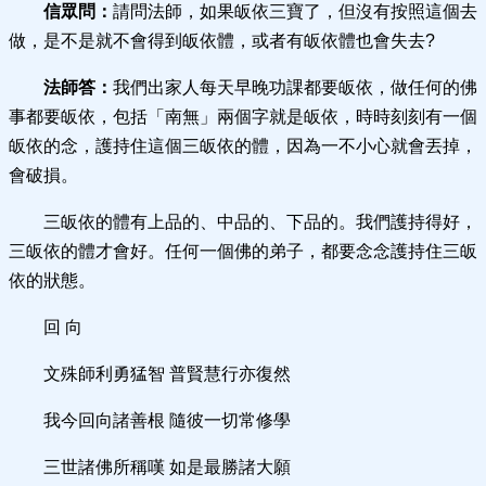
信眾問：
請問法師，如果皈依三寶了，但沒有按照這個去
做，是不是就不會得到皈依體，或者有皈依體也會失去?
法師答：
我們出家人每天早晚功課都要皈依，做任何的佛
事都要皈依，包括「南無」兩個字就是皈依，時時刻刻有一個
皈依的念，護持住這個三皈依的體，因為一不小心就會丟掉，
會破損。
三皈依的體有上品的、中品的、下品的。我們護持得好，
三皈依的體才會好。任何一個佛的弟子，都要念念護持住三皈
依的狀態。
回 向
文殊師利勇猛智 普賢慧行亦復然
我今回向諸善根 隨彼一切常修學
三世諸佛所稱嘆 如是最勝諸大願