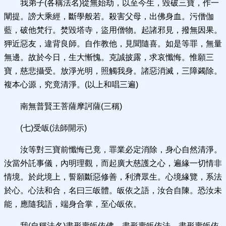
我弟子(各稱法名)從無始劫，以至今生，毀破三寶，作一
闡提。謗大乘經，斷學般若。殺害父母，出佛身血。污僧伽
藍，破他梵行。焚毀塔寺，盜用僧物。起諸邪見，撥無因果。
狎近惡友，違背良師。自作教他，見聞隨喜。如是等罪，無量
無邊。故於今日，生大慚愧。克誠披露，求哀懺悔。惟願三
寶，慈悲攝受。放淨光明，照觸我身。諸惡消滅，三障蠲除。
複本心源，究竟清淨。(以上和唱三遍)
南無普賢王菩薩摩訶薩(三稱)
(七)受皈(法師開示)
汝等對三寶前懺悔已竟，罪業必定消除，身心自然清淨。
汝當外託事儀，內明理觀，而起廣大慈護之心，遍緣一切情非
情境。於此境上，誓願斷惡修善，利濟眾生。心境緣覽，系法
於心。心法和合，名曰三皈體。皈依之語，汝合自陳。恐汝未
能，應隨我語，端身合掌，至心皈依。
我(自稱法名)盡形壽皈依佛。盡形壽皈依法。盡形壽皈依