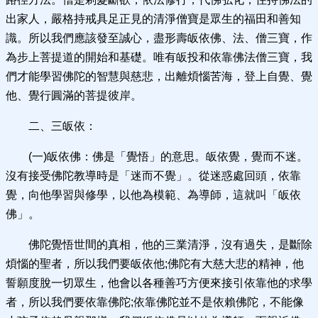
出家人，嚴格持戒具足正見的清淨僧寶是眾生的福田和善知
識。所以我們應該發至誠心，盡形壽皈依佛、法、僧三寶，作
為步上菩提道的開始和基礎。唯有皈投和依靠佛法僧三寶，我
們才能學習佛陀的智慧與慈悲，出離煩惱苦海，登上自覺、覺
他、覺行圓滿的菩提彼岸。
二、三皈依：
(一)皈依佛：佛是「覺悟」的意思。皈依覺，覺而不迷。
沒有接受佛陀教導時是「迷而不覺」。從迷惑處回頭，依靠
覺，向他學習與修學，以他為模範、為導師，這就叫「皈依
佛」。
佛陀覺悟世間的真相，他的三業清淨，沒有過失，是斷除
煩惱的聖者，所以我們要皈依他;佛陀有大慈大悲的精神，他
誓願度脫一切眾生，他會以各種善巧方便來接引依靠他的求學
者，所以我們要依靠佛陀;依靠佛陀並不是依賴佛陀，不能像