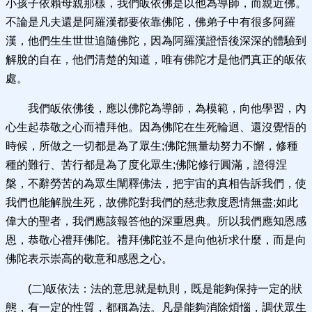
小孩子依賴母親那樣，我們皈依佛是以他為導師，而親近佛。
不論是凡夫還是阿羅漢都要依靠佛陀，佛弟子中有很多阿羅
漢，他們生生世世追隨佛陀，因為阿羅漢證悟後深深的體驗到
解脫的自在，他們清楚的知道，唯有佛陀才是他們真正的皈依
處。
我們皈依佛後，應以佛陀為導師，為模範，向他學習，內
心生起恭敬之心而禮拜他。因為佛陀在生死輪迴、還沒覺悟的
時候，所做之一切都是為了眾生;佛陀無量劫努力不懈，修種
種的難行、苦行都是為了度化眾生;佛陀修行圓滿，證得涅
槃，不辭勞苦的為眾生闡釋佛法，把宇宙的真相告訴我們，使
我們也能解脫生死，故佛陀對我們的慈悲救度恩情無盡;如此
偉大的聖者，我們應該報答他的深重恩典。所以我們應知恩感
恩，恭敬心禮拜佛陀。禮拜佛陀並不是向他祈求什麼，而是向
佛陀表示崇高的敬意和感恩之心。
(二)皈依法：法的意思就是軌則，既是能夠保持一定的狀
態，有一定的性質，都稱為法。凡是能夠消除煩惱，調伏眾生