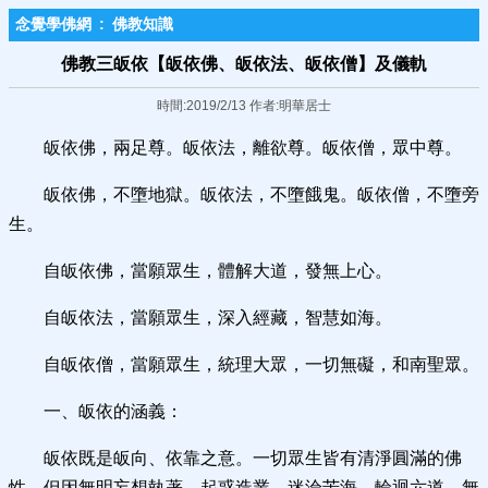
念覺學佛網
:
佛教知識
佛教三皈依【皈依佛、皈依法、皈依僧】及儀軌
時間:2019/2/13 作者:明華居士
皈依佛，兩足尊。皈依法，離欲尊。皈依僧，眾中尊。
皈依佛，不墮地獄。皈依法，不墮餓鬼。皈依僧，不墮旁
生。
自皈依佛，當願眾生，體解大道，發無上心。
自皈依法，當願眾生，深入經藏，智慧如海。
自皈依僧，當願眾生，統理大眾，一切無礙，和南聖眾。
一、皈依的涵義：
皈依既是皈向、依靠之意。一切眾生皆有清淨圓滿的佛
性，但因無明妄想執著，起惑造業，迷淪苦海，輪迴六道，無