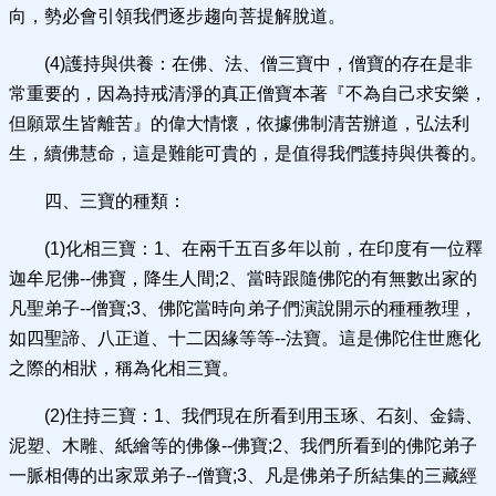
向，勢必會引領我們逐步趨向菩提解脫道。
(4)護持與供養：在佛、法、僧三寶中，僧寶的存在是非
常重要的，因為持戒清淨的真正僧寶本著『不為自己求安樂，
但願眾生皆離苦』的偉大情懷，依據佛制清苦辦道，弘法利
生，續佛慧命，這是難能可貴的，是值得我們護持與供養的。
四、三寶的種類：
(1)化相三寶：1、在兩千五百多年以前，在印度有一位釋
迦牟尼佛--佛寶，降生人間;2、當時跟隨佛陀的有無數出家的
凡聖弟子--僧寶;3、佛陀當時向弟子們演說開示的種種教理，
如四聖諦、八正道、十二因緣等等--法寶。這是佛陀住世應化
之際的相狀，稱為化相三寶。
(2)住持三寶：1、我們現在所看到用玉琢、石刻、金鑄、
泥塑、木雕、紙繪等的佛像--佛寶;2、我們所看到的佛陀弟子
一脈相傳的出家眾弟子--僧寶;3、凡是佛弟子所結集的三藏經