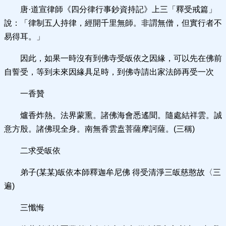
唐·道宣律師《四分律行事鈔資持記》上三「釋受戒篇」
說：「律制五人持律，經開千里無師。非謂無僧，但實行者不
易得耳。」
因此，如果一時沒有到佛寺受皈依之因緣，可以先在佛前
自誓受，等到未來因緣具足時，到佛寺請出家法師再受一次
一香贊
爐香炸熱。法界蒙熏。諸佛海會悉遙聞。隨處結祥雲。誠
意方殷。諸佛現全身。南無香雲盍菩薩摩訶薩。(三稱)
二求受皈依
弟子(某某)皈依本師釋迦牟尼佛 得受清淨三皈慈憨故〈三
遍)
三懺悔