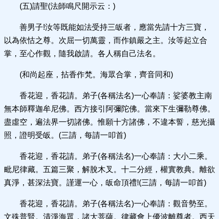
(五)請聖(法師鳴尺開示云：)
善男子!汝等既能如法受持三皈者，應當先請十方三寶，
以為依怙之尊。次屈一切萬靈，而作鎮嚴之主。汝等起立合
掌，至心作觀，隨我啟請。各人稱自己法名。
(和尚起座，拈香作梵。海眾合掌，齊音同和)
香花迎，香花請。弟子(各稱法名)一心奉請：娑婆教主南
無本師釋迦牟尼佛。西方接引阿彌陀佛。當來下生彌勒尊佛。
盡虛空，遍法界一切諸佛。惟願十方諸佛，不違本誓，慈光攝
照，證明受皈。(三請，每請一叩首)
香花迎，香花請。弟子(各稱法名)一心奉請：大小二乘。
毗尼律藏。五篇三聚，解脫木叉。十二分經，權實教典。離欲
真淨，甚深法寶。謹運一心，皈命頂禮!(三請，每請一叩首)
香花迎，香花請。弟子(各稱法名)一心奉請：觀音勢至。
文殊普賢。清淨海眾，諸大菩薩。律藏會上優波離尊者。西天