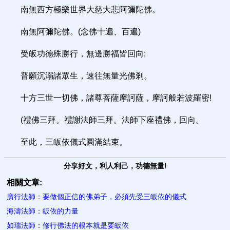
南無西方極樂世界大慈大悲阿彌陀佛。
南無阿彌陀佛。(念佛十遍、百遍)
受皈功德殊勝行，無邊勝福皆回向;
普願沉溺諸眾生，速往無量光佛剎。
十方三世一切佛，諸尊菩薩摩訶薩，摩訶般若波羅密!
(禮佛三拜。禮謝法師三拜。法師下座禮佛，回向。
至此，三皈依儀式圓滿結束。
分享好文，利人利己，功德無量!
相關文章:
廣行法師：要做個正信的佛弟子，必須先受三皈依的儀式
海濤法師：皈依的力量
如瑞法師：修行佛法的根本就是要皈依