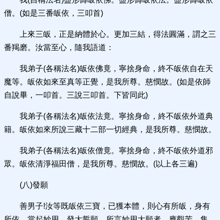
僧。(如是三番皈依，三叩首)
上來三皈，正是納體於心。更加三結，得法圓滿，謂之三
番羯磨。汝當至心，隨我語道：
我弟子(各稱法名)皈依佛竟，寧捨身命，終不皈依自在天
魔等。皈依如來至真等正覺，是我所尊。慈憫故。(如是依師
自說畢，一叩首。三說三叩首。下皆同此)
我弟子(各稱法名)皈依法竟。寧捨身命，終不皈依外道典
籍。皈依如來所說三藏十二部一切經典，是我所尊。慈憫故。
我弟子(各稱法名)皈依僧竟。寧捨身命，終不皈依外道邪
眾。皈依清淨福田僧，是我所尊。慈憫故。(以上各三遍)
(八)發願
善男子!汝等既皈依三寶，已獲本體，則心有所皈，身有
所依。當起妙用，發大誓願。所言妙用大願者，應觀苦、集、