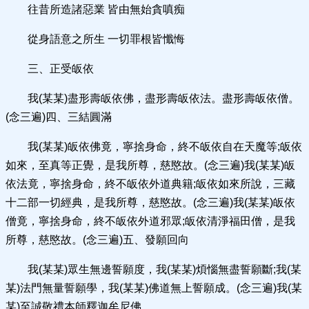
往昔所造諸惡業 皆由無始貪嗔痴
從身語意之所生 一切罪根皆懺悔
三、正受皈依
我(某某)盡形壽皈依佛，盡形壽皈依法。盡形壽皈依僧。
(念三遍)四、三結圓滿
我(某某)皈依佛竟，寧捨身命，終不皈依自在天魔等;皈依
如來，至真等正覺，是我所尊，慈愍故。(念三遍)我(某某)皈
依法竟，寧捨身命，終不皈依外道典籍;皈依如來所說，三藏
十二部一切經典，是我所尊，慈愍故。(念三遍)我(某某)皈依
僧竟，寧捨身命，終不皈依外道邪眾;皈依清淨福田僧，是我
所尊，慈愍故。(念三遍)五、發願回向
我(某某)眾生無邊誓願度，我(某某)煩惱無盡誓願斷;我(某
某)法門無量誓願學，我(某某)佛道無上誓願成。(念三遍)我(某
某)至誠敬禮本師釋迦牟尼佛