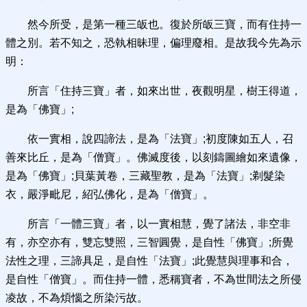
然今所受，是第一種三皈也。復於所皈三寶，而有住持一
體之別。若不知之，恐執相昧理，偏理廢相。是故我今先為示
明：
所言「住持三寶」者，如來出世，夜觀明星，樹王得道，
是為「佛寶」;
依一實相，說四諦法，是為「法寶」;初度陳如五人，召
善來比丘，是為「僧寶」。佛滅度後，以刻鑄圖繪如來遺像，
是為「佛寶」;貝葉黃卷，三藏聖教，是為「法寶」;剃髮染
衣，嚴淨毗尼，紹弘佛化，是為「僧寶」。
所言「一體三寶」者，以一實相慧，覺了諸法，非空非
有，亦空亦有，雙忘雙照，三智圓覺，是自性「佛寶」;所覺
法性之理，三諦具足，是自性「法寶」;此覺慧與理事和合，
是自性「僧寶」。而住持一體，悉稱寶者，不為世間法之所侵
凌故，不為煩惱之所染污故。