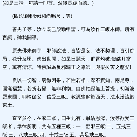
(如是三請，每請一叩首。然後長跪而聽。)
(四)法師開示(和尚鳴尺，雲)
善男子等，汝今既已殷勤申請，可為汝作三皈本師。所有
言詞，聽我開導。
原夫佛未御宇，邪師說法，言皆是妄。法不契理，盲引痴
愚，欲升反墜。佛出世間，如杲日麗天，群昏灼破;似皓月當
空，萬有清涼。諸佛誠為反邪歸正之導師，與樂拔苦之慈父!
良以一切智，窮徹因果，若性若相，靡不實知。兩足尊，
圓滿福慧，若折若攝，無非利物。自佛始證無上菩提，初游波
羅奈國，耶輸伽父，信受三皈。教源肇起於西天，法水漫流於
東土。
直至於今，在家二眾，四生九有，鹹沾恩澤。汝等欲受三
皈者，準律所明，共有五種三皈：一、翻邪三皈;二、五戒三
皈;三、八戒三皈;四、十戒三皈;五、具足戒三皈。