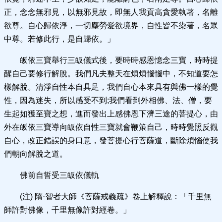
正，念念無邪見，以無邪見故，即無人我貢高貪愛執著，名離
欲尊。自心歸依淨，一切塵勞愛欲境界，自性皆不染著，名眾
中尊。若修此行，是自歸依。」
皈依三寶舉行三皈儀式後，要時時感恩憶念三寶，時時提
醒自己要修行解脫。我們凡夫整天在煩煩惱惱中，不知道要怎
樣解脫。清淨自性本自具足，我們自心本來具有與佛一樣的覺
性，因為迷失，所以感受不到;我們看到外相佛、法、僧，要
生起如獲至寶之想，進而發出上感佛恩下濟三途的菩提心，由
外在皈依三寶導向皈依自性三寶就會鞭策自己，時時覺照反觀
自心，改正錯誤的身口意，發菩提心行菩薩道，斷除煩惱使我
們朝向解脫之道。
佛前自誓受三皈依儀軌
(注) 隋·智者大師《菩薩戒義疏》卷上解釋說：「千里無
師許對佛像，千里無像許對經卷。」