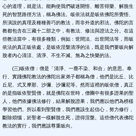
心的道理，就是法。能夠使我們破迷開悟、離苦得樂、解脫生
死的智慧路徑方法，稱為佛法。皈依法就是皈依佛陀所覺悟、
所演說的真理及種種善巧的教法，而非外道的邪法。佛陀的言
教都包含在三藏十二部之中，有教法、修法與證法之分。在這
些教法當中，有很多種類，例如：世間法、出世間法等，而皈
依法的真正皈依處，是皈依涅槃清淨的法，既是我們要皈向解
脫者內心清涼、清淨、不生不滅、無為之快樂的法。
(三)皈依僧：僧是「清淨、一塵不染、和合」的意思。奉
行、實踐佛陀教法的佛陀出家弟子都稱為僧，他們是比丘、比
丘尼、式叉摩那、沙彌、沙彌尼等。然而這裡的皈依僧，真正
的是指皈依聖賢僧，就是佛陀在世時，僧團中有很多證果的聖
人，他們依據佛法修行，結果解脫證果，我們應以他們為榜樣
學習他們。所以看到聖賢僧，我們應該生起信心，努力修行，
斷除煩惱，於聖者一樣解脫生死，證得涅槃。這些僧代表佛陀
教法的實行，我們應該尊重皈向。