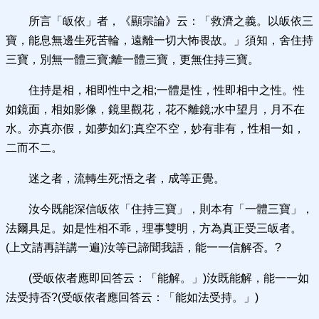
所言「皈依」者，《顯宗論》云：「救濟之義。以皈依三
寶，能息無邊生死苦輪，遠離一切大怖畏故。」須知，舍住持
三寶，別無一體三寶;離一體三寶，更無住持三寶。
住持是相，相即性中之相;一體是性，性即相中之性。性
如鏡面，相如影像，鏡里觀花，花不離鏡;水中望月，月不在
水。亦真亦假，如夢如幻;真空不空，妙有非有，性相一如，
二而不二。
迷之者，流轉生死;悟之者，成等正覺。
汝今既能深信皈依「住持三寶」，則本有「一體三寶」，
法爾具足。如是性相不乖，理事雙明，方為真正受三皈者。
(上文請再詳講一遍)汝等已諦聞我語，能一一信解否。?
(受皈依者應即回答云：「能解。」)汝既能解，能一一如
法受持否?(受皈依者應回答云：「能如法受持。」)