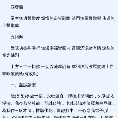
四發願
眾生無邊誓願度 煩惱無盡誓願斷 法門無量誓願學 佛道無
上誓願成
五回向
受皈功德殊勝行 無邊勝福皆回向 普願沉溺諸有情 速往無
量光佛剎
十方三世一切佛 一切菩薩摩訶薩 摩訶般若波羅蜜網上自
誓皈依儀軌(有改動)
一、至誠請聖：
我(某某)身處世俗，念欲歸真，理須求請明師，乞受皈依
淨法。我今恭於尊前，至誠頂禮，虔誠恭請本師釋迦牟尼佛，
為我作三皈本師，惟願佛陀，於靜默中，一心念我弟子(某
某)，今請佛陀為三皈本師，願佛陀為我作三皈本師，我依佛