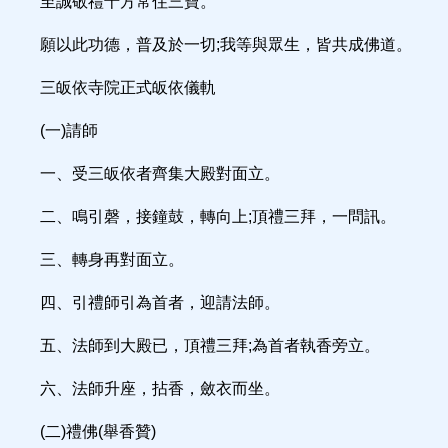
至誠敬禮十方常住三寶。
願以此功德，普及於一切;我等與眾生，皆共成佛道。
三皈依寺院正式皈依儀軌
(一)請師
一、受三皈依者齊集大殿對面立。
二、鳴引磬，接鐘鼓，轉向上;頂禮三拜，一問訊。
三、轉身再對面立。
四、引禮師引為首者，迎請法師。
五、法師到大殿已，頂禮三拜;為首者執香旁立。
六、法師升座，拈香，斂衣而坐。
(二)禮佛(舉香贊)