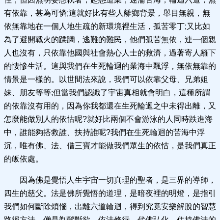
有依靠，甚為可憐;這就好比有些人離鄉背景，舉目無親，無
依無靠地在一個人地生疏的新環境裡生活，孤苦零丁;又比如
為了避開戰火的蹂躪，逃難的難民，他們孤苦無依，連一個親
人也沒有，只依靠他國與社會熱心人士的救濟，過著寄人籬下
的悽慘生活。這與我們在生死輪迴的業海中飄浮，無依無靠的
情景是一樣的。以世間法來說，我們可以依靠父母、兄弟姐
妹、朋友等等;但當我們認識了宇宙真相就會明白，這種所謂
的依靠沒有用的，因為你我都還在生死輪迴之中未得出離，又
怎麼能做別人的依怙呢?就好比兩個不會游泳的人同時跌進海
中，誰能夠搭救誰、扶持誰呢?我們在生死輪迴的苦海中浮
沉，唯有佛、法、僧三寶才能做我們眾生的依怙，是我們真正
的皈依處。
因為佛是覺悟人生宇宙一切真理的聖者，是三界的導師，
四生的慈父。法是佛所覺悟的道理，是暗夜裡的明燈，是指引
我們如何斷除煩惱，出離六道輪迴，得到究竟安樂解脫的智慧
路徑方法。僧是剃髮斷欲，依法修行，代佛弘化，住持佛法的