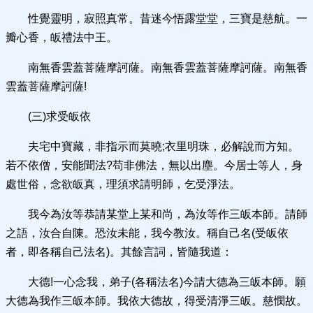
性覺靈明，寂照真常。昔迷今悟露堂堂，三寶是慈航。一
瓣心香，皈禮法中王。
南無香雲蓋菩薩摩訶薩。南無香雲蓋菩薩摩訶薩。南無香
雲蓋菩薩摩訶薩!
(三)求受皈依
夫宅中寶藏，非指示而莫曉;衣里明珠，必解說而方知。
若不依僧，安能聞法?苟非佛法，無以出塵。今居士等人，身
處世俗，念欲皈真，理須求請明師，乞受淨法。
我今為汝等恭請某堂上某和尚，為汝等作三皈本師。請師
之語，汝合自陳。恐汝未能，我今教汝。稱自己名(受皈依
者，即各稱自己法名)。其餘言詞，皆隨我道：
大德!一心念我，弟子(各稱法名)今請大德為三皈本師。願
大德為我作三皈本師。我依大德故，得受清淨三皈。慈憫故。