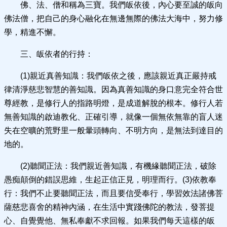
佛、法、僧和稱為三寶。我們皈依後，內心要至誠的皈向
佛法僧，把自己的身心融化在無邊無際的佛法大海中，努力修
學，精進不懈。
三、皈依者的行持：
(1)親近真善知識：我們皈依之後，應該親近真正嚴持戒
律清淨慈悲智慧的善知識。因為真善知識的身口意完全符合世
尊經教，是修行人的指路明燈，是成道解脫的根本。修行人若
無善知識的啟迪教化、正確引導，就像一個無依無靠的盲人迷
失在空曠的荒野里一般暈頭轉向、不明方向，是無法到達目的
地的。
(2)聽聞正法：我們親近善知識，有機緣聽聞正法，破除
愚痴顛倒的錯誤思維，生起正信正見，明理而行。(3)依教奉
行：我們不止要聽聞正法，而且要信受奉行，學習效法諸佛菩
薩慈悲喜舍的精神內涵，在生活中實踐佛陀的教法，發菩提
心、自覺覺他、無私奉獻不求回報。如果我們每天這樣的皈