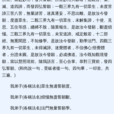
滅、道四諦，而發四弘誓願：一觀三界九有一切眾生，未度苦
諦三苦八苦，無量諸苦，迷真逐妄，不思出離。是故汝今發
願，度盡眾生。二觀三界九有一切眾生，未解集諦，十使、見
思、五住等惑，纏縛不脫，隨業報生。是故汝今發願，斷盡煩
惱。三觀三界九有一切眾生，未安道諦。戒定般若，十二部
經。無熏聞思，不知修學。是故汝今發願，勤學法門。四觀三
界九有一切眾生，未得滅諦。迷覺體者，不信佛心;悟覺體
者，分證未圓。是故汝今發願，必成佛道。汝今既知觀境發
願，當以慧照現前。隨我語言，至心合掌。恭對三寶前，發四
弘誓願。(和尚說一句，受皈者復一句。四句畢，一叩首。共
三遍。)
我弟子(各稱法名)眾生無邊誓願度。
我弟子(各稱法名)煩惱無盡誓願斷。
我弟子(各稱法名)法門無量誓願學。