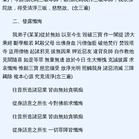
陀故，得受清淨三皈，慈愍故。(念三遍)
二、發露懺悔
我弟子(某某)從於無始 以至今生 毀破三寶 作一闡提 謗大
乘經 斷學般若 弒殺父母 出佛身血 污僧伽藍 破他梵行 焚毀塔
寺 盜用僧物 起諸邪見 拔無因果 狎近惡友 違背良師 自作教他
見聞隨喜 如是等罪 無量無邊 故於今日 生大慚愧 克誠披露 求
哀懺悔 惟願三寶 慈悲攝受 放淨光明 照觸我身 諸惡消滅 三障
蠲除 複本心源 究竟清淨(念三遍)
往昔所造諸惡業 皆由無始貪嗔痴
從身語意之所生 今對佛前求懺悔
往昔所造諸惡業 皆由無始貪嗔痴
從身語意之所生 一切罪障皆懺悔