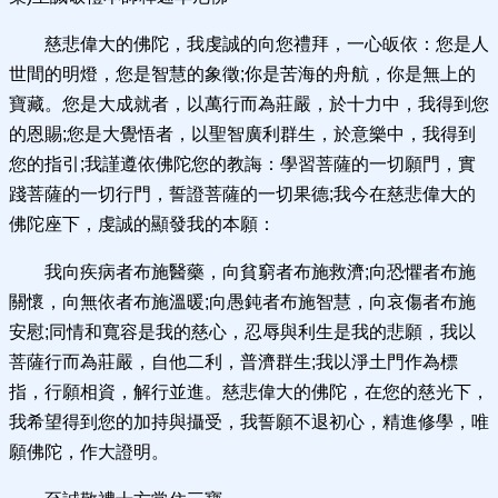
慈悲偉大的佛陀，我虔誠的向您禮拜，一心皈依：您是人
世間的明燈，您是智慧的象徵;你是苦海的舟航，你是無上的
寶藏。您是大成就者，以萬行而為莊嚴，於十力中，我得到您
的恩賜;您是大覺悟者，以聖智廣利群生，於意樂中，我得到
您的指引;我謹遵依佛陀您的教誨：學習菩薩的一切願門，實
踐菩薩的一切行門，誓證菩薩的一切果德;我今在慈悲偉大的
佛陀座下，虔誠的顯發我的本願：
我向疾病者布施醫藥，向貧窮者布施救濟;向恐懼者布施
關懷，向無依者布施溫暖;向愚鈍者布施智慧，向哀傷者布施
安慰;同情和寬容是我的慈心，忍辱與利生是我的悲願，我以
菩薩行而為莊嚴，自他二利，普濟群生;我以淨土門作為標
指，行願相資，解行並進。慈悲偉大的佛陀，在您的慈光下，
我希望得到您的加持與攝受，我誓願不退初心，精進修學，唯
願佛陀，作大證明。