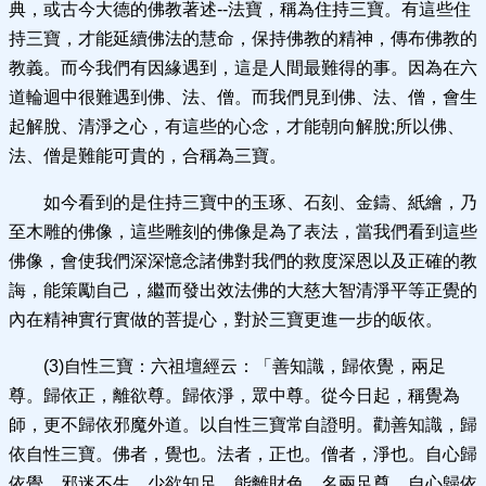
典，或古今大德的佛教著述--法寶，稱為住持三寶。有這些住
持三寶，才能延續佛法的慧命，保持佛教的精神，傳布佛教的
教義。而今我們有因緣遇到，這是人間最難得的事。因為在六
道輪迴中很難遇到佛、法、僧。而我們見到佛、法、僧，會生
起解脫、清淨之心，有這些的心念，才能朝向解脫;所以佛、
法、僧是難能可貴的，合稱為三寶。
如今看到的是住持三寶中的玉琢、石刻、金鑄、紙繪，乃
至木雕的佛像，這些雕刻的佛像是為了表法，當我們看到這些
佛像，會使我們深深憶念諸佛對我們的救度深恩以及正確的教
誨，能策勵自己，繼而發出效法佛的大慈大智清淨平等正覺的
內在精神實行實做的菩提心，對於三寶更進一步的皈依。
(3)自性三寶：六祖壇經云：「善知識，歸依覺，兩足
尊。歸依正，離欲尊。歸依淨，眾中尊。從今日起，稱覺為
師，更不歸依邪魔外道。以自性三寶常自證明。勸善知識，歸
依自性三寶。佛者，覺也。法者，正也。僧者，淨也。自心歸
依覺，邪迷不生，少欲知足，能離財色，名兩足尊。自心歸依