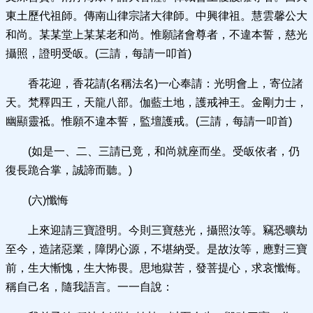
東土歷代祖師。傳南山律宗諸大律師。中興律祖。慧雲馨公大
和尚。某某堂上某某老和尚。惟願諸會尊者，不違本誓，慈光
攝照，證明受皈。(三請，每請一叩首)
香花迎，香花請(名稱法名)一心奉請：光明會上，寄位諸
天。梵釋四王，天龍八部。伽藍土地，護戒神王。金剛力士，
幽顯靈祗。惟願不違本誓，監壇護戒。(三請，每請一叩首)
(如是一、二、三請已竟，和尚就座而坐。受皈依者，仍
復長跪合掌，誠諦而聽。)
(六)懺悔
上來迎請三寶證明。今則三寶慈光，攝照汝等。竊恐曠劫
至今，造諸惡業，障閉心源，不堪納受。是故汝等，應對三寶
前，生大慚愧，生大怖畏。思地獄苦，發菩提心，求哀懺悔。
稱自己名，隨我語言。一一自說：