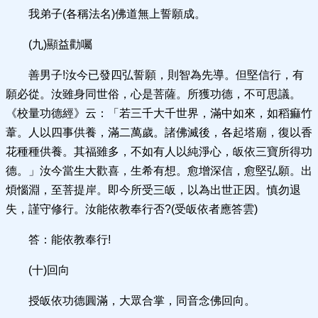
我弟子(各稱法名)佛道無上誓願成。
(九)顯益勸囑
善男子!汝今已發四弘誓願，則智為先導。但堅信行，有
願必從。汝雖身同世俗，心是菩薩。所獲功德，不可思議。
《校量功德經》云：「若三千大千世界，滿中如來，如稻痲竹
葦。人以四事供養，滿二萬歲。諸佛滅後，各起塔廟，復以香
花種種供養。其福雖多，不如有人以純淨心，皈依三寶所得功
德。」汝今當生大歡喜，生希有想。愈增深信，愈堅弘願。出
煩惱淵，至菩提岸。即今所受三皈，以為出世正因。慎勿退
失，謹守修行。汝能依教奉行否?(受皈依者應答雲)
答：能依教奉行!
(十)回向
授皈依功德圓滿，大眾合掌，同音念佛回向。