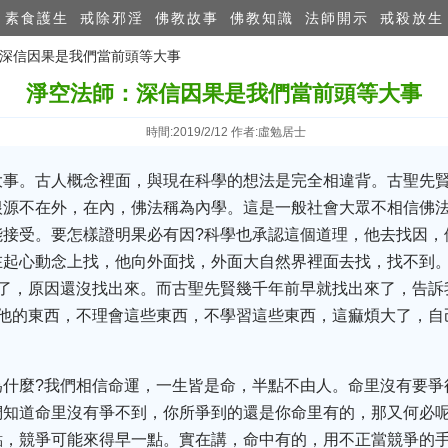
素食護生
戒除邪淫
佛教故事
佛教知識
法師開示
戒殺放生
：深信因果是我們當前頭等大事
淨空法師：深信因果是我們當前頭等大事
時間:2019/2/12 作者:虛勉居士
大事。古人概念裡面，與現在科學的想法是完全相違背。古聖先
根源不在外，在內，佛法稱為內學。這是一般社會大眾不相信佛法
接受。要怎樣證明果必有因?科學也承認這個道理，他去找因，
在起心動念上找，他向外面找，外面大自然界裡面去找，找不到
滅了，原因還沒找出來。而古聖先賢幾千年前早就找出來了，告訴
看他的東西，不理會這些東西，不學習這些東西，這痲煩大了，自
為什麼?我們相信命運，一生皆是命，半點不由人。命里沒有要爭
們知道命里沒有爭不到，你所爭到的還是你命里有的，那又何必呢
點，競爭可能來得早一點。實在講，命中有的，用不正當競爭的