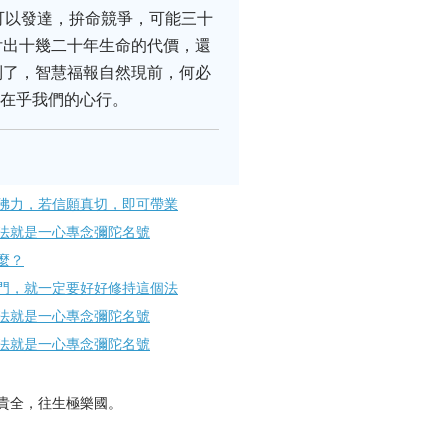
可以發達，拚命競爭，可能三十
付出十幾二十年生命的代價，還
到了，智慧福報自然現前，何必
全在乎我們的心行。
佛力，若信願真切，即可帶業
法就是一心專念彌陀名號
麼？
門，就一定要好好修持這個法
法就是一心專念彌陀名號
法就是一心專念彌陀名號
貴全，往生極樂國。