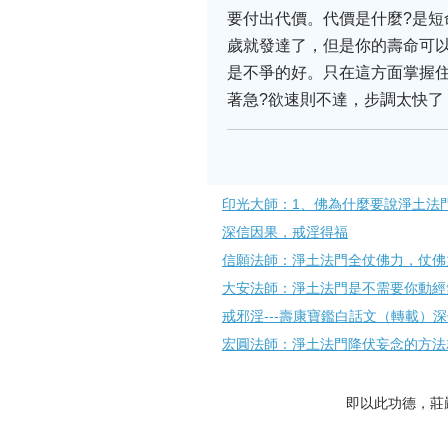
要付出代價。代價是什麼?是短
歲就發達了，但是你的壽命可
是不爭的好。只在這方面掌握
著急?欲速則不達，步調太快了
印光大師：1、佛為什麼要說淨土法
深信因果，戒淫得福
信願法師：淨土法門全仗佛力，仗佛
大安法師：淨土法門是不需要你動經
戒邪淫---壽康​寶鑑白話文（轉載）
宏圓法師：淨土法門降伏妄念的方法
即以此功德，莊