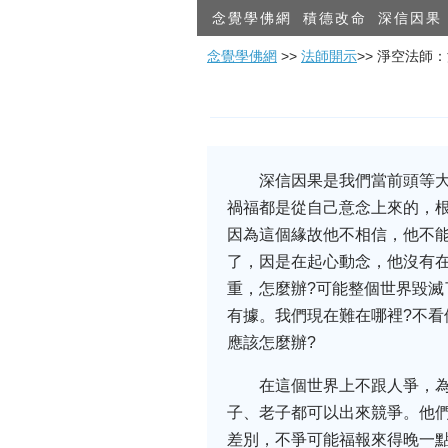
念覺學佛網
積德改命
深信因果
念覺學佛網
>>
法師開示
>> 淨空法師
深信因果是我們當前頭等
禍福都是從自己意念上來的，
因為這個緣故他不相信，他不能
了，因是在起心動念，他沒有
重，怎麼辦?可能整個世界毀
有據。我們現在難在哪裡?不
應該怎麼辦?
在這個世界上不跟人爭，
子、老子都可以出來競爭。他
差別，不爭可能福報來得晚一