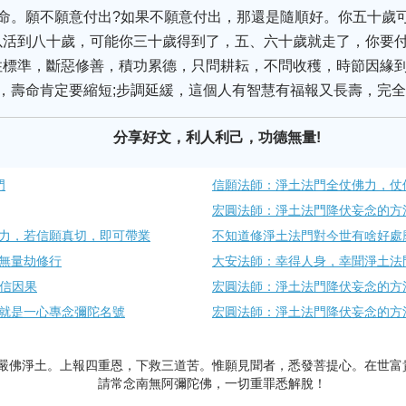
命。願不願意付出?如果不願意付出，那還是隨順好。你五十歲
以活到八十歲，可能你三十歲得到了，五、六十歲就走了，你要
住標準，斷惡修善，積功累德，只問耕耘，不問收穫，時節因緣
，壽命肯定要縮短;步調延緩，這個人有智慧有福報又長壽，完
分享好文，利人利己，功德無量!
門
信願法師：淨土法門全仗佛力，仗
宏圓法師：淨土法門降伏妄念的方
力，若信願真切，即可帶業
不知道修淨土法門對今世有啥好處
無量劫修行
大安法師：幸得人身，幸聞淨土法
深信因果
宏圓法師：淨土法門降伏妄念的方
就是一心專念彌陀名號
宏圓法師：淨土法門降伏妄念的方
嚴佛淨土。上報四重恩，下救三道苦。惟願見聞者，悉發菩提心。在世富
請常念南無阿彌陀佛，一切重罪悉解脫！