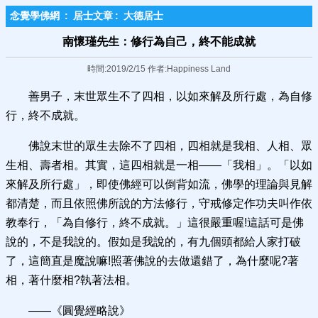
念覺學佛網
:
居士文章
:
大德居士
南懷瑾先生：修行為自己，終不能成就
時間:2019/2/15 作者:Happiness Land
善男子，末世眾生不了四相，以如來解及所行處，為自修
行，終不成就。
佛說末世的眾生去除不了四相，四相就是我相、人相、眾
生相、壽者相。其實，這四相就是一相——「我相」。「以如
來解及所行處」，即使佛經可以倒背如流，佛學的理論與見解
都清楚，而且依照佛所說的方法修行，守戒修定作功夫叫作依
教奉行，「為自修行，終不成就。」這很嚴重喔!這話可是佛
說的，不是我說的。假如是我說的，有九個頭都給人家打破
了，這簡直是魔說嘛!照著佛說的去做還錯了，為什麼呢?著
相，著什麼相?執著法相。
——《圓覺經略說》