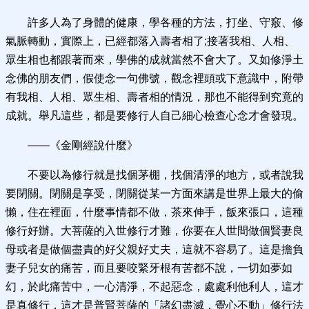
許多人為了身體的健康，學各種的方法，打坐、守竅、修
氣脈轉動，實際上，已經都落入壽者相了;接著我相、人相、
眾生相也都跟著而來，學佛的成就當然不會大了。又如修淨土
念佛的朋友們，假使念一句佛號，觀念裡頭或下意識中，附帶
有我相、人相、眾生相、壽者相的情況，那也不能得到究竟的
成就。舉凡這些，都是要修行人自己細心檢查心念才會發現。
——《金剛經說什麼》
不要以為修行就是找個茅棚，找個清淨的地方，或者說我
要閉關。閉關是享受，閉關從某一方面來講是世界上最大的偷
懶，住在裡面，什麼事情都不做，茶來伸手，飯來張口，這種
修行好辦。大菩薩的入世修行才難，你要在人世間做個賢妻良
母或者是做個盡責的好父親好丈夫，這就不容易了。這是擔負
妻子兒女的痛苦，而且要咬緊牙根有苦都不說，一切如夢如
幻，於此痛苦中，一心清淨，不起惡念，處處利他利人，這才
是真修行，這才是普賢菩薩的「諸幻盡滅，覺心不動」修行法