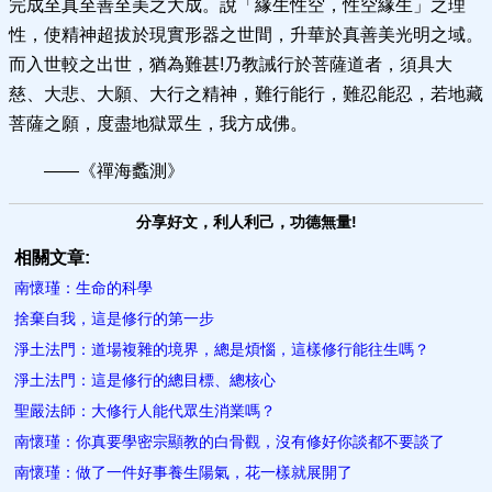
完成至真至善至美之大成。說「緣生性空，性空緣生」之理
性，使精神超拔於現實形器之世間，升華於真善美光明之域。
而入世較之出世，猶為難甚!乃教誡行於菩薩道者，須具大
慈、大悲、大願、大行之精神，難行能行，難忍能忍，若地藏
菩薩之願，度盡地獄眾生，我方成佛。
——《禪海蠡測》
分享好文，利人利己，功德無量!
相關文章:
南懷瑾：生命的科學
捨棄自我，這是修行的第一步
淨土法門：道場複雜的境界，總是煩惱，這樣修行能往生嗎？
淨土法門：這是修行的總目標、總核心
聖嚴法師：大修行人能代眾生消業嗎？
南懷瑾：你真要學密宗顯教的白骨觀，沒有修好你談都不要談了
南懷瑾：做了一件好事養生陽氣，花一樣就展開了