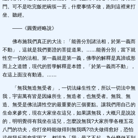
門。可不是吃完飯把碗筷一丟，什麼事情不做，跑到這裡來打
坐、聽經。
——《圓覺經略說》
佛布施我們真正的大法：「能善分別諸法相，於第一義而
不動」，這就是我們要證的菩提道果。……能善分別，當下就
性空一切的法相。第一義就是第一義，佛學的解釋是真諦或形
而上之道體，現代的哲學解釋是本體，「於第一義而不動」，
在這上面沒有動過。……
「無我無造無受者」，一切法緣生性空，所以一切法中無
我，宇宙萬有皆是因緣所生，無造者，也無受者。無我、無
造、無受是佛法講性空的最重要的三個要點。讓我們用自己的
生命來參究，現在大家坐在這兒，如果講無我，大概只是說說
的，明明覺得有我坐在這兒，怎麼說無我?大家所學各種五花
八門的功夫，你打坐時能做得到無我嗎?功夫做得愈好，恐怕
這個我反而愈牢固了，都認為「我」最了不起。為什麼做不到