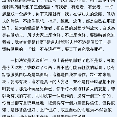
無我呢?因為犯了三個錯誤：有我者、有造者、有受者。一打
起坐或一念起佛，你下意識就有「我」在做功夫的念頭。做功
夫的時候，不論你觀想、持咒、練氣、念佛，都是自己在那裡
造作。最大的錯誤是有受者，把自己的感受狀態放大，自以為
是在做功夫。所以大家上座也好，不上座也好，要隨時參究無
我者，我者究竟是什麼?是這肉體嗎?肉體不過是個殼子，是
暫時借用的，「我」不在這裡面，要真正參究我在哪裡。
一切法皆是因緣所生，身上覺得氣脈動了也不是我，可能
是今天吃對了或吃錯了東西，再不然可能有輕微的感冒，頭有
點微脹就自以為是氣衝動，這都是自我在造作。眾生本來無
我，妄認有我，這才是真正的大妄念，並不是打坐時思想不停
叫妄念，那是小玩意兒而已。你平時不知道打多大的妄想，總
以為有我的存在。明明沒有一個造作的、沒有一個主宰你的，
你自己卻有意或無意地，總覺得有一個力量值得信任、值得依
賴，是佛菩薩也好，上帝也好，或是自己的命運;再不然就依
賴自我，相信自我不會錯，這是愚痴到了極點。……