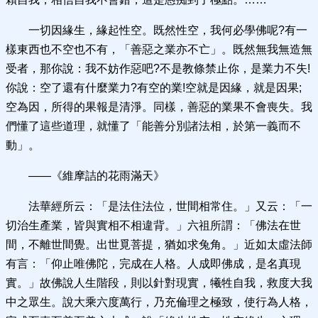
一切因緣生，緣起性空。既然性空，我何必學佛呢?有一
樣東西也不空也不有，「善惡之業亦不亡」。既然無我無造無
受者，那你說：我不妨作惡吧?不是教條禁止你，是業力不失!
你說：空了還有什麼業力?有空的業!空就是因緣，就是因果;
空為因，所得的果報是清淨。同樣，善惡的業果不會喪失。我
們懂了這些道理，就懂了「能善分別諸法相，於第一義而不
動」。
——《維摩詰的花雨滿天》
法華經所云：「是法住法位，世間相常住。」又云：「一
切治生產業，皆與實相不相違背。」六祖所謂：「佛法在世
間，不離世間覺。出世覓菩提，猶如求兔角。」近如太虛法師
有言：「仰止唯佛陀，完成在人格。人成即佛成，是名真現
實。」故佛說人生階段，則以針對現實，犧牲自我，救度大我
中之眾生。說大乘六度萬行，乃充倫理之極致，使行為人格，