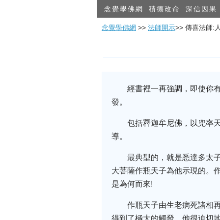
念覺學佛網
積德改命
深信因果
念覺學佛網
>>
法師開示
>> 傳喜法師
經書裡一再強調，即使你
發。
包括釋迦牟尼佛，以兜率
導。
最典型的，就是悉達多太
大菩薩作瓶天子為他示現的。
是為何而來!
作瓶天子由生老病死諸相
得到了極大的觸發，他很迫切地