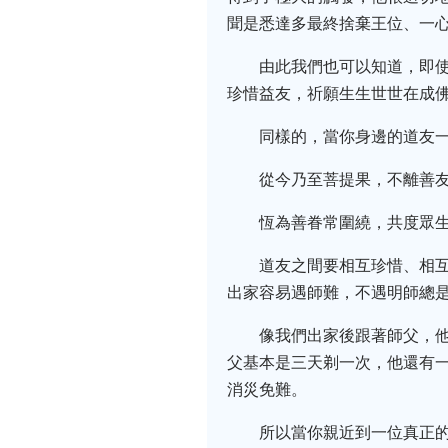
聞是悉達多最終捨棄王位、一
由此我們也可以知道，即
珍惜益友，祈願生生世世在成
同樣的，當你身邊的道友
從今乃至菩提果，不離善
恆為善眷常圍繞，共度眾
道友之間要相互珍惜、相
出家容易遇師難，不遇明師總
像我們出家後跟著師父，
父基本是三天剃一次，他還有
消災免難。
所以當你親近到一位真正