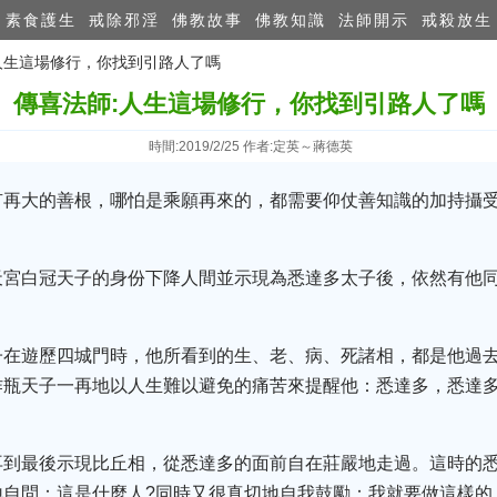
素食護生
戒除邪淫
佛教故事
佛教知識
法師開示
戒殺放生
:人生這場修行，你找到引路人了嗎
傳喜法師:人生這場修行，你找到引路人了嗎
時間:2019/2/25 作者:定英～蔣德英
有再大的善根，哪怕是乘願再來的，都需要仰仗善知識的加持攝
天宮白冠天子的身份下降人間並示現為悉達多太子後，依然有他
子在遊歷四城門時，他所看到的生、老、病、死諸相，都是他過
作瓶天子一再地以人生難以避免的痛苦來提醒他：悉達多，悉達
再到最後示現比丘相，從悉達多的面前自在莊嚴地走過。這時的
自問：這是什麼人?同時又很真切地自我鼓勵：我就要做這樣的