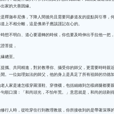
心出家的大善因緣。
使是釋迦牟尼佛，下降人間後尚且需要同參道友的提點與引導，何
佛道上不相分離，這是佛弟子應該謹記在心的。
一時想不明白、道心要退轉的時候，你也要及時伸出手拉他一把
友證菩提，
生緣總至。
互提攜、共同精進，對於教導你、攝受你的師父，更需要時時親
是閒。一位如理如法的師父，他的身上是具足了所有祖師的功德
他老人家是連怎樣穿羅漢鞋、穿僧襪，包括細緻到怎樣綁腿都要
一句順口溜：「和尚頭光，不怕年荒。」意思就是，和尚的頭剃
的修行人時，從吃穿住行到教理教規，你所接收到的是帶著深厚