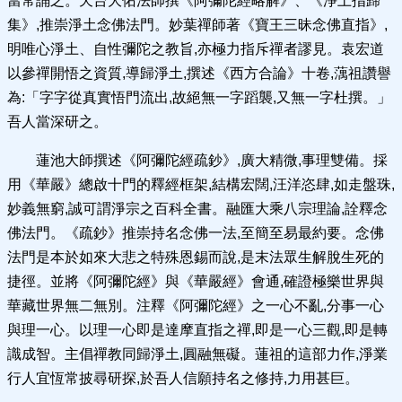
當常誦之。天台大佑法師撰《阿彌陀經略解》、《淨土指歸
集》,推崇淨土念佛法門。妙葉禪師著《寶王三昧念佛直指》,
明唯心淨土、自性彌陀之教旨,亦極力指斥禪者謬見。袁宏道
以參禪開悟之資質,導歸淨土,撰述《西方合論》十卷,蕅祖讚譽
為:「字字從真實悟門流出,故絕無一字蹈襲,又無一字杜撰。」
吾人當深研之。
蓮池大師撰述《阿彌陀經疏鈔》,廣大精微,事理雙備。採
用《華嚴》總啟十門的釋經框架,結構宏闊,汪洋恣肆,如走盤珠,
妙義無窮,誠可謂淨宗之百科全書。融匯大乘八宗理論,詮釋念
佛法門。《疏鈔》推崇持名念佛一法,至簡至易最約要。念佛
法門是本於如來大悲之特殊恩錫而說,是末法眾生解脫生死的
捷徑。並將《阿彌陀經》與《華嚴經》會通,確證極樂世界與
華藏世界無二無別。注釋《阿彌陀經》之一心不亂,分事一心
與理一心。以理一心即是達摩直指之禪,即是一心三觀,即是轉
識成智。主倡禪教同歸淨土,圓融無礙。蓮祖的這部力作,淨業
行人宜恆常披尋研探,於吾人信願持名之修持,力用甚巨。