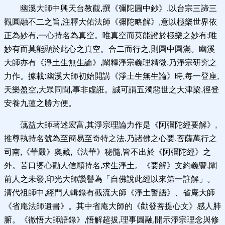
幽溪大師中興天台教觀,撰《彌陀圓中鈔》,以台宗三諦三
觀圓融不二之旨,注釋大佑法師《彌陀略解》,意以極樂世界依
正為妙有,一心持名為真空。唯真空而莫能證於極樂之妙有;唯
妙有而莫能顯於此心之真空。合二而行之,則圓中圓滿。幽溪
大師亦有《淨土生無生論》,闡釋淨宗義理精微,乃淨宗研究之
力作。據載:幽溪大師初始開講《淨土生無生論》時,每一登座,
天樂盈空,大眾同聞,事非虛誑。誠可謂五濁惡世之大津梁,徑登
安養九蓮之勝方便。
蕅益大師著述宏富,其淨宗理論力作是《阿彌陀經要解》,
推尊執持名號為至簡易至奇特之法,乃諸佛之心要,菩薩萬行之
司南,《華嚴》奧藏,《法華》秘髓,皆不出於《阿彌陀經》之
外。苦口婆心勸人信願持名,求生淨土。《要解》文約義豐,闡
前人之未發,印光大師讚譽為「自佛說此經以來第一註解」。
清代祖師中,經門人輯錄有截流大師《淨土警語》、省庵大師
《省庵法師遺書》。其中省庵大師的《勸發菩提心文》感人肺
腑。《徹悟大師語錄》,悟解超拔,理事圓融,開示淨宗理念與修