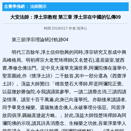
念覺學佛網
:
法師開示
大安法師：淨土宗教程 第三章 淨土宗在中國的弘傳09
時間:2019/2/17 作者:清淨心
第三節淨宗理論研討軌跡04
明代三百餘年,淨土信仰勃興的同時,淨宗研究又形成中興
高峰格局。明初禪宗大老梵琦禪師(又名楚石),退居築室,號西
齋,專修念佛法門。定中見大蓮華充滿世界,阿彌陀佛在蓮華中,
聖眾圍繞,作《懷淨土詩》二千餘首,其中一部分選為《西齋淨
土詩》。蕅益大師贊曰:「稽首楚石大導師,即是阿彌陀正覺。
以茲微妙勝伽陀,令我讀誦當參學。一讀二讀塵念消,三讀四讀
染情薄。讀至十百千萬遍,此身已向蓮華托。亦願後來讀誦者,
同予畢竟生極樂。還攝無邊念佛人,永破事理分張惡。同居淨
故四俱淨,圓融直捷超方略。」於此,蕅益大師指楚琦禪師為阿
彌陀佛的示現,讀其詩具消塵念、生極樂之功效,吾輩淨業學人