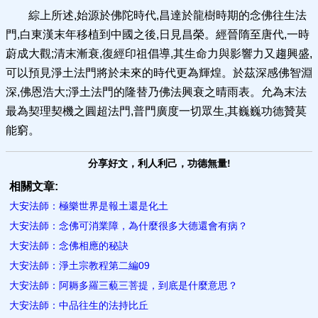
綜上所述,始源於佛陀時代,昌達於龍樹時期的念佛往生法
門,白東漢末年移植到中國之後,日見昌榮。經晉隋至唐代,一時
蔚成大觀;清末漸衰,復經印祖倡導,其生命力與影響力又趨興盛,
可以預見淨土法門將於未來的時代更為輝煌。於茲深感佛智淵
深,佛恩浩大;淨土法門的隆替乃佛法興衰之晴雨表。允為末法
最為契理契機之圓超法門,普門廣度一切眾生,其巍巍功德贊莫
能窮。
分享好文，利人利己，功德無量!
相關文章:
大安法師：極樂世界是報土還是化土
大安法師：念佛可消業障，為什麼很多大德還會有病？
大安法師：念佛相應的秘訣
大安法師：淨土宗教程第二編09
大安法師：阿耨多羅三藐三菩提，到底是什麼意思？
大安法師：中品往生的法持比丘