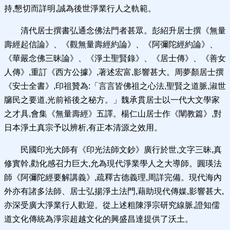
持,懇切而詳明,誠為後世淨業行人之軌範。
清代居士撰書弘通念佛法門者甚眾。彭紹升居士撰《無量
壽經起信論》、《觀無量壽經約論》、《阿彌陀經約論》、
《華嚴念佛三昧論》、《淨土聖賢錄》、《居士傳》、《善女
人傳》,重訂《西方公據》,著述宏富,影響甚大。周夢顏居士撰
《安士全書》,印祖贊為:「言言皆佛祖之心法,聖賢之道脈,淑世
牖民之要道,光前裕後之秘方。」魏承貫居士以一代大文學家
之才具,會集《無量壽經》五譯。楊仁山居士作《闡教篇》,對
日本淨土真宗予以辨析,有正本清源之效用。
民國印光大師有《印光法師文鈔》廣行於世,文字三昧,真
修實幹,勸化感召力巨大,允為現代淨業學人之大導師。圓瑛法
師《阿彌陀經要解講義》,疏釋古德義理,周詳完備。現代海內
外亦有諸多法師、居士弘揚淨土法門,藉助現代傳媒,影響甚大,
亦深受廣大淨業行人歡迎。從上述粗陳淨宗研究線脈,證知儒
道文化傳統為淨宗超越文化的興盛昌達提供了沃土。