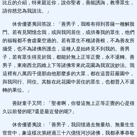
比丘的介紹，特來親近你，說你聖者，善能誘誨，教導眾生，
請你慈悲為我說法。」
休舍優婆夷回答說：「善男子，我唯有得到菩薩一種解脫
門。若有見聞憶念我，或與我同居住，或供養我的眾生，他們
的福報都不會虛棄空過的。若有眾生不種諸善根，不為善友所
攝受，也不為諸佛所護念，這種人是始終見不到我的。善男
子，若有眾生得見於我，都能於無上正等正覺，永不退轉。善
男子，東南西北四維上下等諸佛常來此花園為我宣說妙法。我
這裡有八萬四千億那由他那麼多的大眾，都在這普莊嚴園中，
與我同行、同住。其餘在此花園中居住的眾生，也都普入不退
轉的果位。」
善財童子又問：「聖者啊，你發這無上正等正覺的心是很
久以前發的呢?還是最近發的呢?」
休舍優婆夷說：「善男子，我回憶過去無量劫、無量生生
世世中，象這樣次第經過三十六億恆河沙諸佛，我都承事恭敬