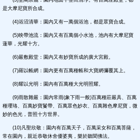
是大摩尼寶所合成。
(4)浴沼清華：園內又有一萬個浴池，都是眾寶合成。
(5)映帶池流：園內又有百萬個小水池，池內有大摩尼寶
蓮華，光耀十方。
(6)嚴敷殿堂：園內又有妙寶所成的廣大宮殿。
(7)羅以帳網：園內更有百萬種帳和大寶網彌覆其上。
(8)耀以光明：園內有百萬種大光明照耀。
(9)雨散雜嚴：園內常雨(象下雨一般)百萬種莊嚴具、百萬
種瓔珞、百萬妙寶鬘帶、百萬眾色妙衣、百萬雜色摩尼寶，微
妙的色光，普照十方世界。
(10)凡聖欣敬：園內有百萬天子，百萬采女和百萬菩薩，
常在園內，親近恭敬休舍優婆夷，樂於聽聞佛法。