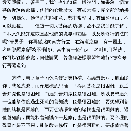
憂安隱幢』。善男子，我唯有知道這一解脫門，如果象一切諸
菩薩摩訶薩那樣，他們的心量廣大，有如大海，完全能容納接
受一切佛法。他們的志願和意力都非常堅固，有如須彌山，不
可以動搖。……但這一切大菩薩的功德，並不是我所能了解，
而我又怎能知道或宣說他們的境界和功德，以及所修行的法門
呢?善男子，你再從此向南方行去，在海潮之處，有一國土，
名叫那羅素(譯為不懶惰)。其中有一位仙人，名叫毗目瞿沙，
你可以往詣彼處，向他請問：菩薩應怎樣學習菩薩行?怎樣修
行菩薩道?」
這時，善財童子向休舍優婆夷頂禮、右繞無數匝，殷勤瞻
仰，悲泣流淚，而作這樣的思惟：「得到菩提是很困難，親近
善知識也是很困難，而遇到善知識也是很困難。所以要想遇到
一位能幫你度過生死流的善知識，也是很困難的。要想得到菩
薩的諸根是困難的，而要想清凈菩薩的諸根也是很困難的。遇
值善知識，而能和善知識在一起修行也是很困難的。要合理的
觀察也是不容易，能依教去修行，也是很困難的。要想值遇善