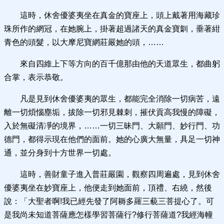
這時，休舍優婆夷坐在真金的寶座上，頭上戴著用海藏珍
珠所作的網冠，在她腕上，掛著超過諸天的真金寶釧，垂著紺
青色的頭髮，以大摩尼寶網莊嚴她的頭，……
來自四維上下等方向的百千億那由他的天道眾生，都曲躬
合掌，表示恭敬。
凡是見到休舍優婆夷的眾生，都能完全消除一切病苦，遠
離一切煩惱塵垢，拔除一切邪見棘刺，摧伏貢高我慢的障礙，
入於無礙清凈的境界，……一切三昧門、大願門、妙行門、功
德門，都得示現在他們的面前。她的心廣大無量，具足一切神
通，並分身到十方世界一切處。
這時，善財童子進入普莊嚴園，觀察四周遍處，見到休舍
優婆夷坐在妙寶座上，他便走到她面前，頂禮、右繞，然後
說：「大聖者啊!我已經先發了阿耨多羅三藐三菩提心了。可
是我尚未知道菩薩應怎樣學習菩薩行?修行菩薩道?我經海幢