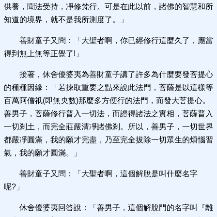
供養，聞法受持，凈修梵行。可是在此以前，諸佛的智慧和所
知道的境界，就不是我所測度了。」
善財童子又問：「大聖者啊，你已經修行這麼久了，應當
得到無上無等正覺了!」
接著，休舍優婆夷為善財童子講了許多為什麼要發菩提心
的種種因緣：「若揀取重要之點來說此法門，菩薩是以這樣等
百萬阿僧祇(即無央數)那麼多方便行的法門，而發大菩提心。
善男子，菩薩修行普入一切法，而證得諸法之實相，菩薩普入
一切剎土，而完全莊嚴清凈諸佛剎。所以，善男子，一切世界
都嚴凈圓滿，我的願才完盡，乃至完全拔除一切眾生的煩惱習
氣，我的願才圓滿。」
善財童子又問：「大聖者啊，這個解脫是叫什麼名字
呢?」
休舍優婆夷回答說：「善男子，這個解脫門的名字叫『離