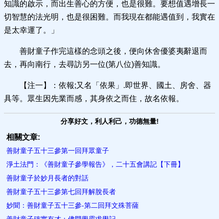
知識的啟示，而出生善心的方便，也是很難。要想值遇增長一
切智慧的法光明，也是很困難。而我現在都能遇值到，我實在
是太幸運了。」
善財童子作完這樣的念頭之後，便向休舍優婆夷辭退而
去，再向南行，去尋訪另一位(第八位)善知識。
【注一】：依報;又名「依果」.即世界、國土、房舍、器
具等。眾生因先業而感，其身依之而住，故名依報。
分享好文，利人利己，功德無量!
相關文章:
善財童子五十三參第一回拜眾童子
淨土法門：《善財童子參學報告》，二十五會講記【下冊】
善財童子於妙月長者的對話
善財童子五十三參第七回拜解脫長者
妙聞：善財童子五十三參-第二回拜文殊菩薩