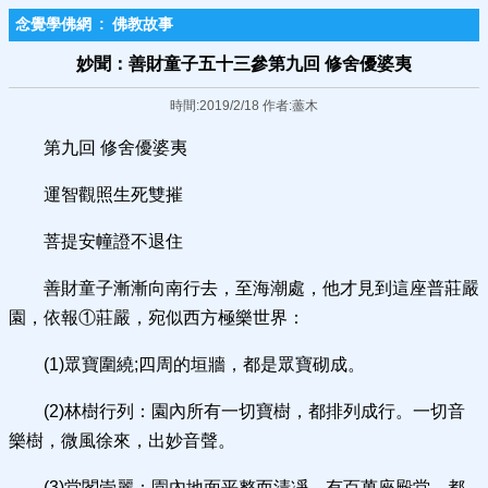
念覺學佛網
:
佛教故事
妙聞：善財童子五十三參第九回 修舍優婆夷
時間:2019/2/18 作者:藎木
第九回 修舍優婆夷
運智觀照生死雙摧
菩提安幢證不退住
善財童子漸漸向南行去，至海潮處，他才見到這座普莊嚴
園，依報①莊嚴，宛似西方極樂世界：
(1)眾寶圍繞;四周的垣牆，都是眾寶砌成。
(2)林樹行列：園內所有一切寶樹，都排列成行。一切音
樂樹，微風徐來，出妙音聲。
(3)堂閣崇麗：園內地面平整而清凈。有百萬座殿堂，都