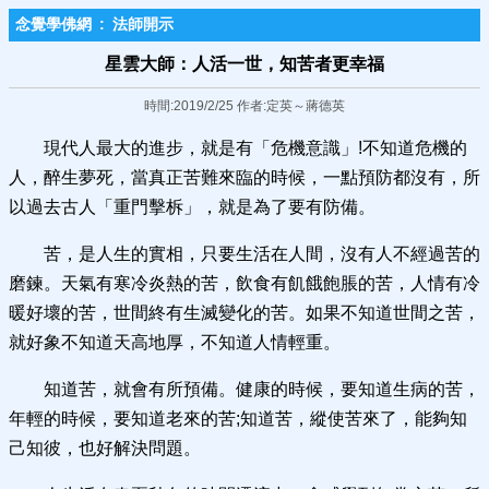
念覺學佛網
:
法師開示
星雲大師：人活一世，知苦者更幸​福
時間:2019/2/25 作者:定英～蔣德英
現代人最大的進步，就是有「危機意識」!不知道危機的
人，醉生夢死，當真正苦難來臨的時候，一點預防都沒有，所
以過去古人「重門擊柝」，就是為了要有防備。
苦，是人生的實相，只要生活在人間，沒有人不經過苦的
磨鍊。天氣有寒冷炎熱的苦，飲食有飢餓飽脹的苦，人情有冷
暖好壞的苦，世間終有生滅變化的苦。如果不知道世間之苦，
就好象不知道天高地厚，不知道人情輕重。
知道苦，就會有所預備。健康的時候，要知道生病的苦，
年輕的時候，要知道老來的苦;知道苦，縱使苦來了，能夠知
己知彼，也好解決問題。