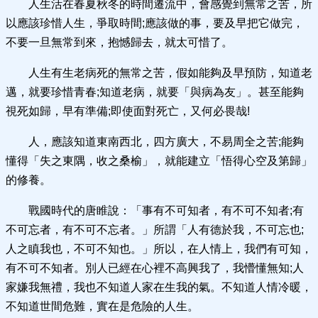
人生活在春夏秋冬的時間遷流中，會感覺到無常之苦，所
以應該珍惜人生，爭取時間;應該做的事，要及早把它做完，
不要一旦無常到來，抱憾歸去，就太可惜了。
人生有生老病死的無常之苦，假如能夠及早預防，知道老
邁，就要珍惜青春;知道老病，就要「與病為友」。甚至能夠
視死如歸，早有準備;即使面對死亡，又何必畏哉!
人，應該知道東南西北，四方廣大，不易周全之苦;能夠
懂得「失之東隅，收之桑榆」，就能建立「悟得心空及第歸」
的修養。
戰國時代的唐睢說：「事有不可知者，有不可不知者;有
不可忘者，有不可不忘者。」所謂「人有德於我，不可忘也;
人之瞋我也，不可不知也。」所以，在人情上，我們有可知，
有不可不知者。別人已經在心裡不高興我了，我懵懂無知;人
家嫌我無禮，我也不知道人家在生我的氣。不知道人情冷暖，
不知道世間危難，實在是危險的人生。