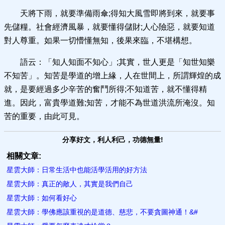
天將下雨，就要準備雨傘;得知大風雪即將到來，就要事
先儲糧。社會經濟風暴，就要懂得儲財;人心險惡，就要知道
對人尊重。如果一切懵懂無知，後果來臨，不堪構想。
語云：「知人知面不知心」;其實，世人更是「知世知樂
不知苦」。知苦是學道的增上緣，人在世間上，所謂輝煌的成
就，是要經過多少辛苦的奮鬥所得;不知道苦，就不懂得精
進。因此，富貴學道難;知苦，才能不為世道洪流所淹沒。知
苦的重要，由此可見。
分享好文，利人利己，功德無量!
相關文章:
星雲大師：日常生活中也能活學活用的好方法
星雲大師：真正的敵人，其實是​我們自己
星雲大師：如何看好心
星雲大師：學佛應該重視的是道德、慈悲，不要貪圖神通！&#