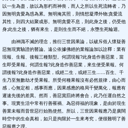
以一生為盡，故以為形朽而神喪，而人之所以生死流轉者，乃
因無明貪愛為惑為累。無明掩其照，則情想凝滯外物;貪愛流
其性，則四大結聚成形。無明貪愛不息，則此身之後，仍受他
身;此生之後，猶有來生，是則生生而不絕，永墮生死輪迴。
由神識不滅的理念，推衍三世因果論，以破斥俗人懷疑善
惡無現實驗證的瞽論。遠公依據佛經的業報論加以詮釋：業有
現報、生報、後報三種類型。何謂現報?此身造作善惡業，當
生即受果報。何謂生報?此身造作善惡業，來生便受果報。何
謂後報?此身造作善惡業，或經二生，或經三生……百生、千
生乃至無數劫才受果報。所受何種果報沒有必然規律，由心而
感，心無定相，感事而應，因果感應的格局千變萬化，報應有
遲速先後的差異。然而，善惡賞罰終將會合，此乃任運自然之
事。現實生活中常有行善罹禍、為惡得福的現象，是由於現生
善業未報而昔世惡行始熟使然。所以，三世因果報應乃是廣闊
時空中的生命真相，如只是拘限於一生來考究，便很難明了善
惡報應之理。