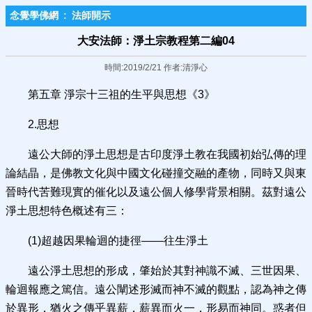
念覺學佛網
:
法師開示
大安法師：淨土宗教程第二編04
時間:2019/2/21 作者:清淨心
第五章 淨宗十三祖的生平與思想《3》
2.思想
遠公大師的淨土思想是古印度淨土教在我國初始弘傳的理
論結晶，是佛教文化與中國文化碰撞交融的產物，同時又與東
晉時代苦難現實的催化以及遠公個人修學背景相關。茲對遠公
淨土思想特色概述有三：
(1)超越因果輪迴的捷徑——往生淨土
遠公淨土思想的形成，肇始於其對神識不滅、三世因果、
輪迴報應之篤信。遠公闡述形滅而神不滅的觀點，認為神之傳
於異形，猶火之傳乎異薪，薪異而火一，形易而神同。惑者但