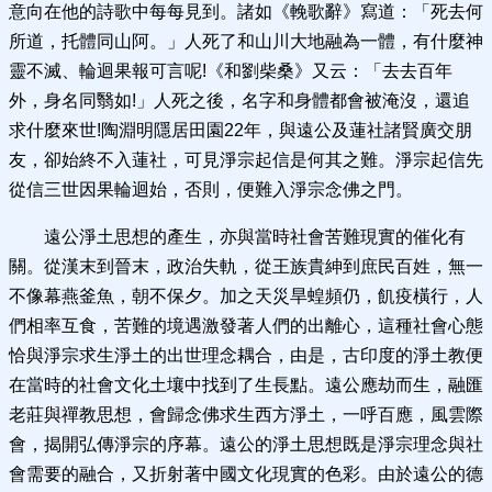
意向在他的詩歌中每每見到。諸如《輓歌辭》寫道：「死去何
所道，托體同山阿。」人死了和山川大地融為一體，有什麼神
靈不滅、輪迴果報可言呢!《和劉柴桑》又云：「去去百年
外，身名同翳如!」人死之後，名字和身體都會被淹沒，還追
求什麼來世!陶淵明隱居田園22年，與遠公及蓮社諸賢廣交朋
友，卻始終不入蓮社，可見淨宗起信是何其之難。淨宗起信先
從信三世因果輪迴始，否則，便難入淨宗念佛之門。
遠公淨土思想的產生，亦與當時社會苦難現實的催化有
關。從漢末到晉末，政治失軌，從王族貴紳到庶民百姓，無一
不像幕燕釜魚，朝不保夕。加之天災旱蝗頻仍，飢疫橫行，人
們相率互食，苦難的境遇激發著人們的出離心，這種社會心態
恰與淨宗求生淨土的出世理念耦合，由是，古印度的淨土教便
在當時的社會文化土壤中找到了生長點。遠公應劫而生，融匯
老莊與禪教思想，會歸念佛求生西方淨土，一呼百應，風雲際
會，揭開弘傳淨宗的序幕。遠公的淨土思想既是淨宗理念與社
會需要的融合，又折射著中國文化現實的色彩。由於遠公的德