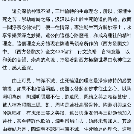
遠公深信神識不滅，三世輪轉的生命理念，所以，深懼生
死之苦，累劫輪轉之痛，汲汲以求出離生死險道的路途。故而
一聞淨宗念佛法門，便一往情深，專注期生西方勝妙淨土，永
享常樂我淨之妙樂。遠公的這種心路歷程，亦成為蓮社的精神
理念。這個理念充分體現在劉遺民領命所作的《西方發願文》
中。《西方發願文》全文434個字，行文流暢，言簡意賅，以
和美的音韻、崇高的意境，抒發著對西方極樂世界由衷神往之
忱，感人至深。
由上可見，神識不滅、生死輪迴的理念是淨宗修持的必要
前提，如果不相信這兩點，便難以發起念佛求往生之心。以陶
淵明為例，陶淵明隱居不仕，劉遺民、周續之與之相從甚密，
被人稱為潯陽三隱。劉、周均是蓮社高賢骨幹。陶淵明與遠公
吟詠唱和，有虎溪三笑之美談。遠公與蓮友們再三勸勉他加入
蓮社，甚至特許他飲酒，淵明攢眉而去，始終未曾加入。其原
由癥結乃是，陶淵明不認同神識不滅、生死輪迴的理念。這種