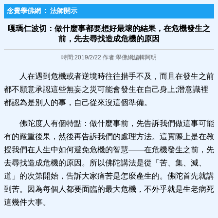
念覺學佛網
:
法師開示
嘎瑪仁波切：做什麼事都要想好最壞的結果，在危機發生之
前，先去尋找造成危機的原因
時間:2019/2/22 作者:學佛網編輯阿明
人在遇到危機或者逆境時往往措手不及，而且在發生之前
都不願意承認這些無妄之災可能會發生在自己身上;潛意識裡
都認為是別人的事，自己從來沒這個準備。
佛陀度人有個特點：做什麼事前，先告訴我們做這事可能
有的嚴重後果，然後再告訴我們的處理方法。這實際上是在教
授我們在人生中如何避免危機的智慧——在危機發生之前，先
去尋找造成危機的原因。所以佛陀講法是從「苦、集、滅、
道」的次第開始，告訴大家痛苦是怎麼產生的。佛陀首先就講
到苦。因為每個人都要面臨的最大危機，不外乎就是生老病死
這幾件大事。