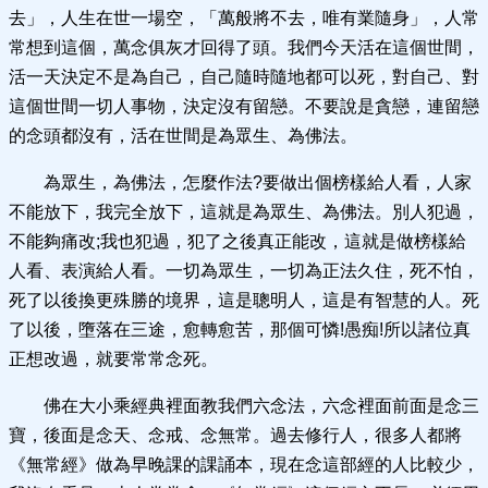
去」，人生在世一場空，「萬般將不去，唯有業隨身」，人常
常想到這個，萬念俱灰才回得了頭。我們今天活在這個世間，
活一天決定不是為自己，自己隨時隨地都可以死，對自己、對
這個世間一切人事物，決定沒有留戀。不要說是貪戀，連留戀
的念頭都沒有，活在世間是為眾生、為佛法。
為眾生，為佛法，怎麼作法?要做出個榜樣給人看，人家
不能放下，我完全放下，這就是為眾生、為佛法。別人犯過，
不能夠痛改;我也犯過，犯了之後真正能改，這就是做榜樣給
人看、表演給人看。一切為眾生，一切為正法久住，死不怕，
死了以後換更殊勝的境界，這是聰明人，這是有智慧的人。死
了以後，墮落在三途，愈轉愈苦，那個可憐!愚痴!所以諸位真
正想改過，就要常常念死。
佛在大小乘經典裡面教我們六念法，六念裡面前面是念三
寶，後面是念天、念戒、念無常。過去修行人，很多人都將
《無常經》做為早晚課的課誦本，現在念這部經的人比較少，