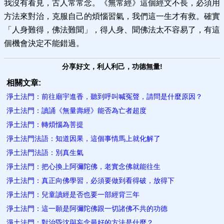
我沒有看見，古人常常念。《無常經》這個經文不長，必須用
方法來對治，克服自己的煩惱習氣，我們這一生才有救。確實
「人身難得，佛法難聞」，得人身、聞佛法太不容易了，有這
個機會決定不能錯過。
分享好文，利人利己，功德無量!
相關文章:
淨土法門：前往廟宇進香，聽到呼叫喊冤聲，請問是什麼原因？
淨土法門：讀誦《無量壽經》能否為亡者超度
淨土法門：轉煩惱為菩提
淨土法門法語：知道因果，這個事情馬上就化解了
淨土法門法語：別真生氣
淨土法門：把心換上阿彌陀佛，老實念佛就能往生
淨土法門：真正向佛學習，必須要做到看得破，放得下
淨土法門：兒童讀經是否也要一部經背三年
淨土法門：這一願是阿彌陀佛跟一切諸佛不共的功德
淨土法門：對治昏沈與妄念最好的方法是什麼？