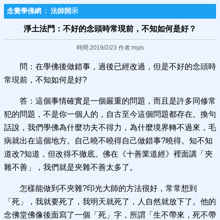
念覺學佛網
:
法師開示
淨土法門：不好的念頭時常現前，不知如何是好？
時間:2019/2/23 作者:myjs
問：在學佛後做錯事，過後已經改過，但是不好的念頭時
常現前，不知如何是好?
答：這個事情確實是一個嚴重的問題，而且是許多同修常
犯的問題，不是你一個人的，自古至今這個問題都存在。換句
話說，我們學佛為什麼功夫不得力，為什麼境界轉不過來，毛
病就出在這個地方。自己曉不曉得自己做錯事?曉得。知不知
道改?知道，但改得不徹底。佛在《十善業道經》裡面講「夾
雜不善」，我們就是夾雜不善太多了。
怎樣能做到不夾雜?印光大師的方法很好，常常想到
「死」，我就要死了，我明天就死了，人自然就放下了。他的
念佛堂佛像後面寫了一個「死」字，所謂「生不帶來，死不帶