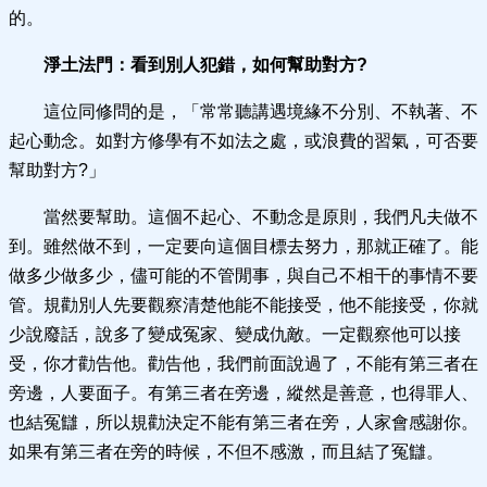
的。
淨土法門：看到別人犯錯，如何幫助對方?
這位同修問的是，「常常聽講遇境緣不分別、不執著、不
起心動念。如對方修學有不如法之處，或浪費的習氣，可否要
幫助對方?」
當然要幫助。這個不起心、不動念是原則，我們凡夫做不
到。雖然做不到，一定要向這個目標去努力，那就正確了。能
做多少做多少，儘可能的不管閒事，與自己不相干的事情不要
管。規勸別人先要觀察清楚他能不能接受，他不能接受，你就
少說廢話，說多了變成冤家、變成仇敵。一定觀察他可以接
受，你才勸告他。勸告他，我們前面說過了，不能有第三者在
旁邊，人要面子。有第三者在旁邊，縱然是善意，也得罪人、
也結冤讎，所以規勸決定不能有第三者在旁，人家會感謝你。
如果有第三者在旁的時候，不但不感激，而且結了冤讎。