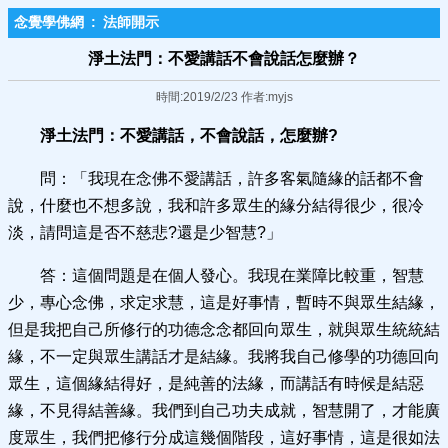
念覺學佛網
:
法師開示
淨土法門：不愛講話不會說話怎麼辦？
時間:2019/2/23 作者:myjs
淨土法門：不愛講話，不會說話，怎麼辦?
問：「我現在念佛不愛講話，許多客氣隨緣的話都不會
說，什麼也不想多說，我和許多眾生的緣分結得很少，很冷
淡，請問這是否不慈悲?還是少智慧?」
答：這個問題是在個人發心。我現在業障比較重，智慧
少，專心念佛，求定求慧，這是好事情，暫時不與眾生結緣，
但是我把自己所修行的功德念念都回向眾生，就與眾生統統結
緣，不一定與眾生講話才是結緣。我將我自己修學的功德回向
眾生，這個緣結得好，是純善的法緣，而講話有時候是結惡
緣，不見得結善緣。我們到自己功夫成就，智慧開了，才能廣
度眾生，我們把修行分成這幾個階段，這好事情，這是很如法