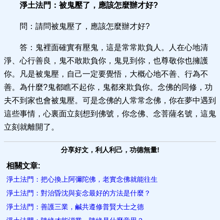
淨土法門：被鬼壓了，應該怎麼辦才好?
問：請問被鬼壓了，應該怎麼辦才好?
答：鬼裡面確實有壓鬼，這是常常欺負人。人在心地清
淨、心行善良，鬼不敢欺負你，鬼見到你，也尊敬你也擁護
你。凡是被鬼壓，自己一定要覺悟，大概心地不善、行為不
善。為什麼?鬼都瞧不起你，鬼都來欺負你。念佛的同修，功
夫不到家也會被鬼壓。可是念佛的人常常念佛，你在夢中遇到
這些事情，心裏面立刻想到佛號，你念佛、念菩薩名號，這鬼
立刻就離開了。
分享好文，利人利己，功德無量!
相關文章:
淨土法門：把心換上阿彌陀佛，老實念佛就能往生
淨土法門：對治昏沈與妄念最好的方法是什麼？
淨土法門：善護三業，鹹共遵修普賢大士之德