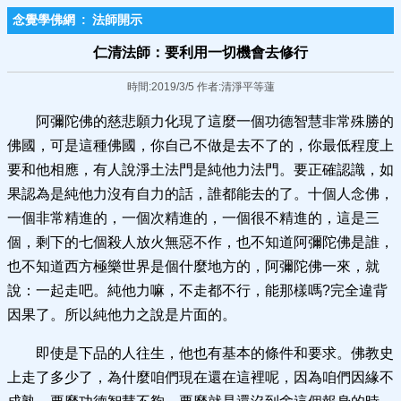
念覺學佛網
:
法師開示
仁清法師：要利用一切機會去修行
時間:2019/3/5 作者:清淨平等蓮
阿彌陀佛的慈悲願力化現了這麼一個功德智慧非常殊勝的
佛國，可是這種佛國，你自己不做是去不了的，你最低程度上
要和他相應，有人說淨土法門是純他力法門。要正確認識，如
果認為是純他力沒有自力的話，誰都能去的了。十個人念佛，
一個非常精進的，一個次精進的，一個很不精進的，這是三
個，剩下的七個殺人放火無惡不作，也不知道阿彌陀佛是誰，
也不知道西方極樂世界是個什麼地方的，阿彌陀佛一來，就
說：一起走吧。純他力嘛，不走都不行，能那樣嗎?完全違背
因果了。所以純他力之說是片面的。
即使是下品的人往生，他也有基本的條件和要求。佛教史
上走了多少了，為什麼咱們現在還在這裡呢，因為咱們因緣不