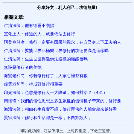
分享好文，利人利己，功德無量!
相關文章:
仁清法師：他有德譽不讚揚
宣化上人：修道的人，就要依法去修行
阿姜查尊者：修行一定要有因果的觀念，在自己身上下工夫的人
仁清法師：娑婆世界比極樂世界修行的功德要高是這樣嗎
仁清法師：生生世世得遇佛法這樣的願能發嗎
無諍是修行者的美德
海賢老和尚：你若修行好了，人家心裡都有數
虛雲老和尚：持戒對修行很重要
印光法師：色慾是修行人一大障礙，如何對治？（481）
南懷瑾：我們的個性思想是多生累世的習慣種子帶來的，修行要
海濤法師：相由心生真實不虛，修行拜佛的人臉會越來越好看
賢宗法師：修行和生活都是一樣，​不自欺欺人，
即以此功德，莊嚴佛淨土。上報四重恩，下救三道苦。