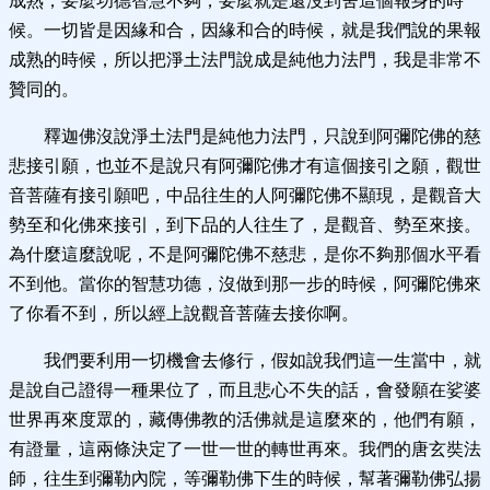
成熟，要麼功德智慧不夠，要麼就是還沒到舍這個報身的時
候。一切皆是因緣和合，因緣和合的時候，就是我們說的果報
成熟的時候，所以把淨土法門說成是純他力法門，我是非常不
贊同的。
釋迦佛沒說淨土法門是純他力法門，只說到阿彌陀佛的慈
悲接引願，也並不是說只有阿彌陀佛才有這個接引之願，觀世
音菩薩有接引願吧，中品往生的人阿彌陀佛不顯現，是觀音大
勢至和化佛來接引，到下品的人往生了，是觀音、勢至來接。
為什麼這麼說呢，不是阿彌陀佛不慈悲，是你不夠那個水平看
不到他。當你的智慧功德，沒做到那一步的時候，阿彌陀佛來
了你看不到，所以經上說觀音菩薩去接你啊。
我們要利用一切機會去修行，假如說我們這一生當中，就
是說自己證得一種果位了，而且悲心不失的話，會發願在娑婆
世界再來度眾的，藏傳佛教的活佛就是這麼來的，他們有願，
有證量，這兩條決定了一世一世的轉世再來。我們的唐玄奘法
師，往生到彌勒內院，等彌勒佛下生的時候，幫著彌勒佛弘揚