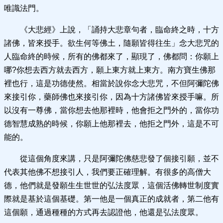
唯識法門。
《大悲經》上說，「誦持大悲章句者，臨命終之時，十方
諸佛，皆來授手。欲生何等佛土，隨願皆得往生」念大悲咒的
人臨命終的時候，所有的佛都來了，顯現了，佛都問：你願上
哪?你想去西方就去西方，願上東方就上東方。南方寶生佛那
裡也行，這是功德使然。相當於說你念大悲咒，不但阿彌陀佛
來接引你，藥師佛也來接引你，因為十方諸佛皆來授手嘛。所
以沒有一尊佛，當你想去他那裡時，他會拒之門外的，當你功
德智慧成熟的時候，你願上他那裡去，他拒之門外，這是不可
能的。
從這個角度來講，只是阿彌陀佛慈悲發了個接引願，並不
代表其他佛不想接引人，我們要正確理解。有很多的高僧大
德，他們就是發願生生世世的弘法度眾，這個活佛轉世制度實
際就是基於這個基礎。第一他是一個真正的成就者，第二他有
這個願，通過種種的方式再去認證他，他還是弘法度眾。