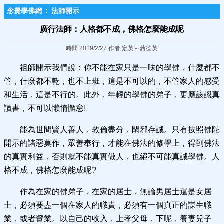
念覺學佛網
:
法師開示
廣行法師：人格都不成，佛格​怎麼能成呢
時間:2019/2/27 作者:定英～蔣德英
祖師開示我們說：你不能在家只是一味的學佛，什麼都不
管，什麼都不乾，也不上班，這是不可以的，不管家人的感受
和生活，這是不行的。此外，年輕的學佛的弟子，更應該認真
讀書，不可以懶惰懈怠!
能為世間賢人善人，敦倫盡分，閑邪存誠。只有按照佛陀
開示的諸惡莫作，眾善奉行，才能在佛法的修學上，得到佛法
的真實利益，否則就不能真實做人，也絕不可能真誠學佛。人
格不成，佛格怎麼能成呢?
作為在家的佛弟子，在家的居士，無論男居士還是女居
士，必須要盡一個在家人的職責，必須有一個真正的謀生職
業，或者營業。以自己的收入，上孝父母，下呢，養妻兒子