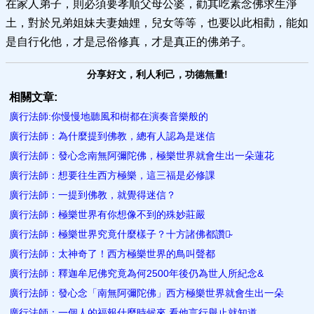
在家人弟子，則必須要孝順父母公婆，勸其吃素念佛求生淨
土，對於兄弟姐妹夫妻妯娌，兒女等等，也要以此相勸，能如
是自行化他，才是忌俗修真，才是真正的佛弟子。
分享好文，利人利己，功德無量!
相關文章:
廣行法師:你慢慢地聽風和樹都​在演奏音樂般的
廣行法師：為什麼提到佛教，總有人認為是迷​信
廣行法師：發心念南無阿彌陀佛，極樂世界就會生出一朵蓮花
廣行法師：想要往生西方極樂，這三福是必修課
廣行法師：一提到佛教，就覺得迷信？
廣行法師：極樂世界有你想像不到的殊妙莊嚴
廣行法師：極樂世界究竟什麼樣子？十方諸佛都讚嘆̴
廣行法師：太神奇了！西方極樂世界的​鳥叫聲都
廣行法師：釋迦牟尼佛究竟為何2500年後仍為世人所紀念&
廣行法師：發心念「南無阿彌陀佛」西方極樂世界就會生出一朵
廣行法師：一個人的福報什麼時候來 看他言行舉止就知道