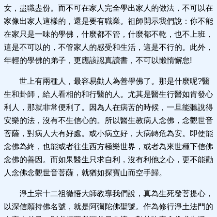
女，盡職盡份。而不可在家人完全學出家人的做法，不可以在
家像出家人這樣的，還是要有職業。祖師開示我們說：你不能
在家只是一味的學佛，什麼都不管，什麼都不乾，也不上班，
這是不可以的，不管家人的感受和生活，這是不行的。此外，
年輕的學佛的弟子，更應該認真讀書，不可以懶惰懈怠!
世上有兩種人，最容易勸人為善學佛了。那是什麼呢?醫
生和卦師，給人看相的和行醫的人。尤其是醫生行醫如肯發心
利人，那就非常便利了。因為人在病苦的時候，一旦能聽說得
安樂的法，沒有不生信心的。所以醫生教病人念佛，念觀世音
菩薩，對病人大有好處。或小病立好，大病轉危為安。即使能
念佛為終，也能或者往生西方極樂世界，或者為來世種下信佛
念佛的善因。而如果醫生只求自利，沒有利他之心，更不能勸
人念佛念觀世音菩薩，就猶如探寶山而空手歸。
淨土宗十二祖徹悟大師教導我們說，真為生死發菩提心，
以深信願持佛名號，就是阿彌陀佛聖號。作為修行淨土法門的