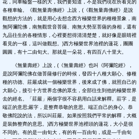
花，同車輪盤一樣的大，我們要知道，不是我們現在所看見的
各種車輪。《觀無量壽佛經》上說，(《觀無量壽佛經》是說
觀想的方法的，就是用心去想念西方極樂世界的種種景象，南
無阿彌陀佛，南無觀世音菩薩、南無大勢至菩薩的身相，還有
九品往生的各種情形，心裡要想得清清楚楚，就好像是眼睛裡
看見的一樣，這叫做觀想。)西方極樂世界池裡的蓮花，團團
圓圓，有十二由旬大。那就是一朵花，有四百八十里大。
《無量壽經》上說，(《無量壽經》也叫《阿彌陀經》，
是說阿彌陀佛在做菩薩修行的時候，發四十八種大願心、修種
種的功德、莊嚴成就一個極樂世界，後來成了佛，就照自己的
大願心，接引十方世界念佛的眾生，全部往生到他的極樂世界
去的經名。「莊嚴」兩個字很不容易用白話來解釋。莊字，是
端正的意思;嚴字，是整齊恭敬的意思。端正自己的身心、恭
敬佛陀說的法，所以叫莊嚴。如果按照我們平常的解釋，大概
是裝飾整齊的意思。)西方極樂世界池裡頭的蓮花，大小是很
不同的。有的是一由旬大，有的有—百由旬，或是—千由旬