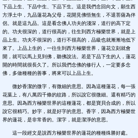
下品上生、下品中生、下品下生。這是我們念回向文，願生西
方淨土中，九品蓮花為父母，花開見佛悟無生，不退菩薩為伴
侶。就是這九品。這是看念佛人功夫的淺深，道行的高下定
的。功夫很深的，道行很高的，往生到西方極樂世界，就是上
品上生。功夫不很深的，道行不很高的，品級也就漸漸地低下
來了。上品上生的，一往生到西方極樂世界，蓮花立刻就會
開，就可以馬上見到佛，聽佛說法。若是下品下生的人，蓮花
開的時間就很長久了。所以我們念佛的修行人，一定要多念
佛，多做種種的善事，將來可以上品上生。
微妙香潔的微字，有微細的意思。因為這種蓮花，每一張
花葉上，有八萬四千條的紋路，所以說它很微細。還有精巧的
意思。因為西方極樂世界的這種蓮花，都是寶貝合成的，所以
說它很精巧。妙字，就是好字的意思。香字，因為西方極樂世
界的蓮花，是非常香的。潔字，就是潔淨的意思。
這一段經文是說西方極樂世界的蓮花的種種殊勝好處。