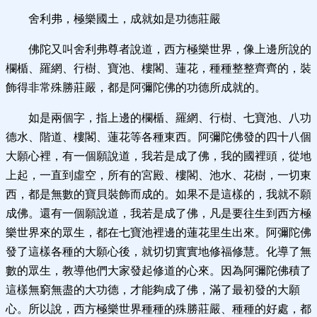
舍利弗，極樂國土，成就如是功德莊嚴
佛陀又叫舍利弗尊者說道，西方極樂世界，像上邊所說的
欄楯、羅網、行樹、寶池、樓閣、蓮花，種種整整齊齊的，裝
飾得非常殊勝莊嚴，都是阿彌陀佛的功德所成就的。
如是兩個字，指上邊的欄楯、羅網、行樹、七寶池、八功
德水、階道、樓閣、蓮花等各種東西。阿彌陀佛發的四十八個
大願心裡，有一個願說道，我若是成了佛，我的國裡頭，從地
上起，一直到虛空，所有的宮殿、樓閣、池水、花樹，一切東
西，都是無數的寶貝裝飾而成的。如果不是這樣的，我就不願
成佛。還有一個願說道，我若是成了佛，凡是要往生到西方極
樂世界來的眾生，都在七寶池裡邊的蓮花里生出來。阿彌陀佛
發了這樣各種的大願心後，就切切實實地修福修慧。化導了無
數的眾生，教導他們大家發起修道的心來。因為阿彌陀佛積了
這樣無窮無盡的大功德，才能夠成了佛，滿了最初發的大願
心。所以說，西方極樂世界種種的殊勝莊嚴、種種的好處，都