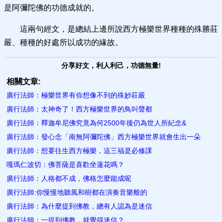
是阿彌陀佛的功德成就的。
這兩句經文，是總結上邊所說西方極樂世界種種的殊勝莊
嚴、種種的好處所以成功的緣故。
分享好文，利人利己，功德無量!
相關文章:
廣行法師：極樂世界有你想像不到的殊妙莊嚴
廣行法師：太神奇了！西方極樂世界的​鳥叫聲都
廣行法師：釋迦牟尼佛究竟為何2500年後仍為世人所紀念&
廣行法師：發心念「南無阿彌陀佛」西方極樂世界就會生出一朵
廣行法師：想要往生西方極樂，這三福是必修課
嘎瑪仁波切：佛菩薩是喜歡坐蓮花嗎？
廣行法師：人格都不成，佛格​怎麼能成呢
廣行法師:你慢慢地聽風和樹都​在演奏音樂般的
廣行法師：為什麼提到佛教，總有人認為是迷​信
廣行法師：一提到佛教，就覺得迷信？