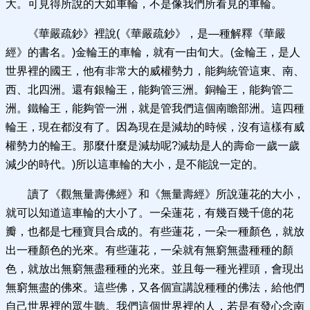
大。可見得所說的大如車輪，不是像我們所看見的車輪。
《華嚴疏鈔》裡說(《華嚴疏鈔》，是―種解釋《華嚴
經》的書名。)金輪王的車輪，就有一由旬大。(金輪王，是人
世界裡的國王，他有非常大的威權勢力，能夠統管這東、南、
西、北四洲。還有銀輪王，能夠管三洲。銅輪王，能夠管二
洲。鐵輪王，能夠管一洲，就是管我們這個南瞻部洲。這四種
輪王，現在都沒有了。因為現在是減劫的時候，沒有這樣有威
權勢力的輪王。那麼什麼是減劫呢?減劫是人的壽命一歲一歲
減少的時代。)所以這車輪的大小，是不能說一定的。
讀了《觀無量壽佛經》和《無量壽經》所說蓮花的大小，
就可以知道這車輪的大小了。一朵蓮花，有幾百幾千億的花
瓣，也都是七種寶貝合成的。有些蓮花，一朵一種顏色，就放
出一種顏色的光來。有些蓮花，一朵就有無窮無盡種種的顏
色，就放出無窮無盡種種的光來。並且每一種光裡頭，會現出
無窮無盡的佛來。這些佛，又各個宣講說種種的佛法，給他們
自己世界裡的眾生聽。我們這個世界裡的人，若是有發心念南