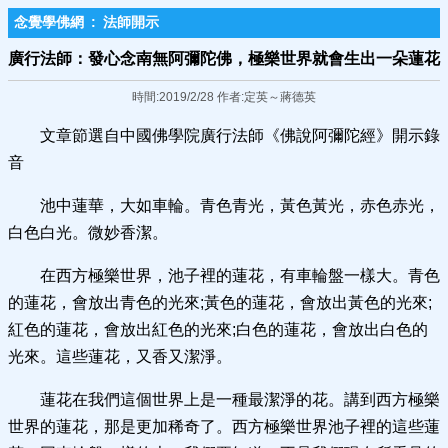
念覺學佛網
:
法師開示
廣行法師：發心念南無阿彌陀佛，極樂世界就會生出一朵蓮花
時間:2019/2/28 作者:定英～蔣德英
文章節選自中國佛學院廣行法師《佛說阿彌陀經》開示錄
音
池中蓮華，大如車輪。青色青光，黃色黃光，赤色赤光，
白色白光。微妙香潔。
在西方極樂世界，池子裡的蓮花，有車輪盤一樣大。青色
的蓮花，會放出青色的光來;黃色的蓮花，會放出黃色的光來;
紅色的蓮花，會放出紅色的光來;白色的蓮花，會放出白色的
光來。這些蓮花，又香又潔淨。
蓮花在我們這個世界上是一種最潔淨的花。講到西方極樂
世界的蓮花，那是更加稀奇了。西方極樂世界池子裡的這些蓮