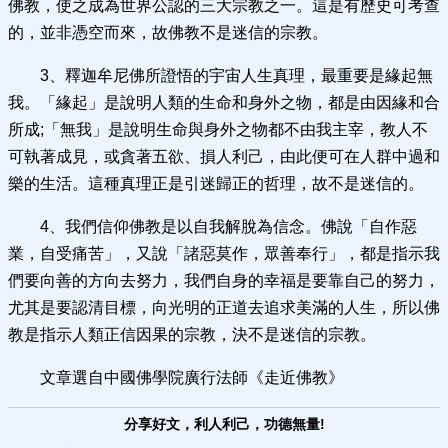
佛教，使之成為世界公認的三大宗教之一。這是有歷史可考查
的，並非憑空而來，故佛教不是迷信的宗教。
3、釋迦牟尼佛所證悟的宇宙人生真理，最重要是緣起無
我。「緣起」是說明人類的生命和身外之物，都是由因緣和合
所成;「無我」是說明生命與身外之物都不由我主宰，教人不
可執著成見，或貪著五欲、損人利己，由此便可在人群中過和
樂的生活。這種真理正是引迷歸正的哲理，故不是迷信的。
4、我們信仰佛教是以自我解脫為信念。佛說「自作惡
業，自受痛苦」，又說「諸惡莫作，眾善奉行」，都是指示我
們要向善的方向去努力，我們自身的幸福是要靠自己的努力，
尤其是要認清目標，向光明的正道去追求美滿的人生，所以佛
教是指示人類正信因果的宗教，決不是迷信的宗教。
文章選自中國佛學院廣行法師《走近佛教》
分享好文，利人利己，功德無量!