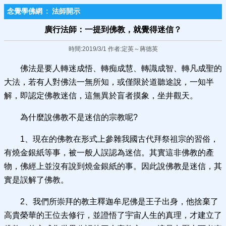
念覺學佛網
:
法師開示
廣行法師：一提到佛教，就覺得迷信？
時間:2019/3/1 作者:定英～蔣德英
佛法是要人轉迷成悟、轉痴成慧、轉識成智、轉凡成聖的
大法，若有人對佛法一無所知，或僅限於道聽途說，一知半
解，即認定佛教迷信，這無異於盲者摸象，坐井觀天。
為什麼說佛教不是迷信的宗教呢?
1、現在的佛教在形式上參雜我國古代拜祭祖宗的習俗，
有燒金銀紙等事，被一般人誤認為迷信。其實這非佛教的產
物，佛經上並沒有說到燒金銀紙的事。因此說佛教是迷信，其
實是誤解了佛教。
2、我們所崇拜的教主釋迦牟尼佛是王子出身，他捨棄了
高貴榮華的王位去修行，並證悟了宇宙人生的真理，才建立了