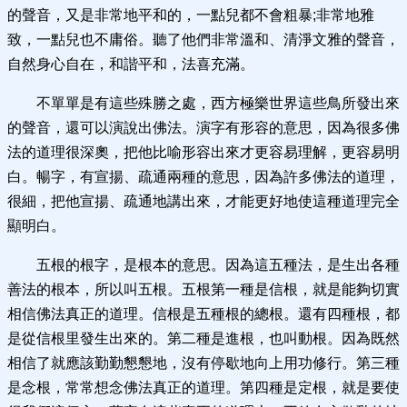
的聲音，又是非常地平和的，一點兒都不會粗暴;非常地雅
致，一點兒也不庸俗。聽了他們非常溫和、清淨文雅的聲音，
自然身心自在，和諧平和，法喜充滿。
不單單是有這些殊勝之處，西方極樂世界這些鳥所發出來
的聲音，還可以演說出佛法。演字有形容的意思，因為很多佛
法的道理很深奧，把他比喻形容出來才更容易理解，更容易明
白。暢字，有宣揚、疏通兩種的意思，因為許多佛法的道理，
很細，把他宣揚、疏通地講出來，才能更好地使這種道理完全
顯明白。
五根的根字，是根本的意思。因為這五種法，是生出各種
善法的根本，所以叫五根。五根第一種是信根，就是能夠切實
相信佛法真正的道理。信根是五種根的總根。還有四種根，都
是從信根里發生出來的。第二種是進根，也叫動根。因為既然
相信了就應該勤勤懇懇地，沒有停歇地向上用功修行。第三種
是念根，常常想念佛法真正的道理。第四種是定根，就是要使