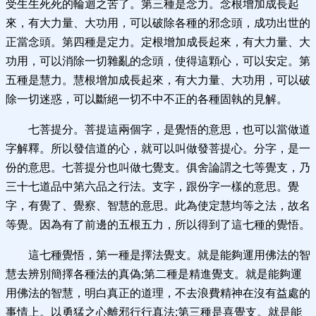
受生生死死的輪迴之苦了。第三種是念力。念根增加成長起
來，有大力量、大功用，可以破除各種的邪念頭，成功出世的
正當念頭。第四種是定力。定根增加成長起來，有大力量、大
功用，可以消除一切雜亂的念頭，使得這顆心，可以安定。第
五種是慧力。慧根增加成長起來，有大力量、大功用，可以破
除一切迷惑，可以斷絕一切不中不正的各種固執的見解。
七菩提分。菩提這兩個字，是覺悟的意思，也可以當做道
字解釋。所以發信道的心，就可以叫做發菩提心。分字，是一
份的意思。七菩提分也叫做七覺支。俱舍論謂之七等覺支，乃
三十七道品中第六品之行法。支字，跟份字一樣的意思。覺
字，有覺了、覺察、智慧的意思。此為使定慧均等之法，故名
等覺。因為有了前邊的五根五力，所以得到了這七種的覺悟。
這七種覺悟，第一種是擇法覺支。就是能夠運用佛法的智
慧去辨別簡擇各種法的真偽;第二種是精進覺支。就是能夠運
用佛法的智慧，明白真正的道理，不去浪費精神在沒有益處的
事情上。以勇猛之心離邪行行真法;第三種是喜覺支。就是能