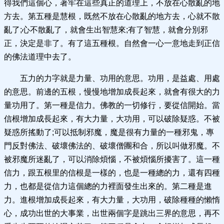
得我們這個心，著牢在這些真正的道理上，不放在心散亂的地
方去。第五種是慧根，既然不放在心散亂的地方去，心就不散
亂了;心不散亂了，就會生出智慧來;有了智慧，就會分別邪
正，決定是非了。有了這五種根。自然會一心一意地走到正信
的佛法道理中去了。
五力的力字就是力量、功用的意思。功用，是益處、用處
的意思。前邊的五根，慢慢地增加成長起來，就會有很大的力
量功用了。第一種是信力。佛教的一切修行，要從信開始。當
信根增加成長起來，有大力量，大功用，可以破除疑惑。不被
疑惑所搖動了;可以抵制邪魔，魔是很有力量的一種邪鬼，專
門反對佛法、破壞佛法的、破壞僧團和合，所以叫做邪魔。不
被邪魔所迷亂了，可以消除煩惱，不被煩惱所擾害了。這一種
信力，跟五根里的信根是一樣的，也是一種總的力，還有四種
力，也都是從信力這個總的力裡面發生出來的。第二種是進
力。進根增加成長起來，有大力量，大功用，破除種種的懶惰
心，成功出世的大事業，出世兩個字是跳出三界的意思，再不