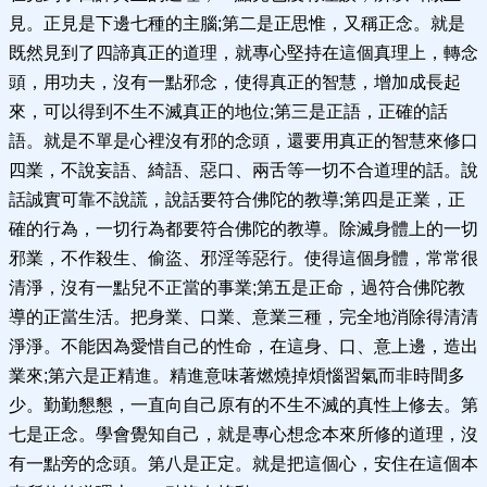
見。正見是下邊七種的主腦;第二是正思惟，又稱正念。就是
既然見到了四諦真正的道理，就專心堅持在這個真理上，轉念
頭，用功夫，沒有一點邪念，使得真正的智慧，增加成長起
來，可以得到不生不滅真正的地位;第三是正語，正確的話
語。就是不單是心裡沒有邪的念頭，還要用真正的智慧來修口
四業，不說妄語、綺語、惡口、兩舌等一切不合道理的話。說
話誠實可靠不說謊，說話要符合佛陀的教導;第四是正業，正
確的行為，一切行為都要符合佛陀的教導。除滅身體上的一切
邪業，不作殺生、偷盜、邪淫等惡行。使得這個身體，常常很
清淨，沒有一點兒不正當的事業;第五是正命，過符合佛陀教
導的正當生活。把身業、口業、意業三種，完全地消除得清清
淨淨。不能因為愛惜自己的性命，在這身、口、意上邊，造出
業來;第六是正精進。精進意味著燃燒掉煩惱習氣而非時間多
少。勤勤懇懇，一直向自己原有的不生不滅的真性上修去。第
七是正念。學會覺知自己，就是專心想念本來所修的道理，沒
有一點旁的念頭。第八是正定。就是把這個心，安住在這個本