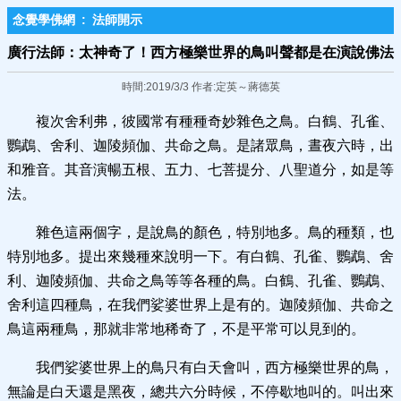
念覺學佛網
:
法師開示
廣行法師：太神奇了！西方極樂世界的​鳥叫聲都是在演說佛法
時間:2019/3/3 作者:定英～蔣德英
複次舍利弗，彼國常有種種奇妙雜色之鳥。白鶴、孔雀、
鸚鵡、舍利、迦陵頻伽、共命之鳥。是諸眾鳥，晝夜六時，出
和雅音。其音演暢五根、五力、七菩提分、八聖道分，如是等
法。
雜色這兩個字，是說鳥的顏色，特別地多。鳥的種類，也
特別地多。提出來幾種來說明一下。有白鶴、孔雀、鸚鵡、舍
利、迦陵頻伽、共命之鳥等等各種的鳥。白鶴、孔雀、鸚鵡、
舍利這四種鳥，在我們娑婆世界上是有的。迦陵頻伽、共命之
鳥這兩種鳥，那就非常地稀奇了，不是平常可以見到的。
我們娑婆世界上的鳥只有白天會叫，西方極樂世界的鳥，
無論是白天還是黑夜，總共六分時候，不停歇地叫的。叫出來