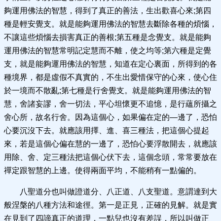
夠運用佛法的智慧，得到了真正的善法，生出歡喜心來;第四
種是輕安覺支。就是能夠運用佛法的智慧去斷除各種的煩惱，
不讓這些煩惱去損害真正的善根;第五種是念覺支。就是能夠
運用佛法的智慧常明記定慧而不離，使之均等;第六種是定覺
支，就是能夠運用佛法的智慧，知道在定心裏面，所得到的各
種境界，都是虛假不真實的，不生出愛惜保守的心來，使心住
於一境而不散亂;第七種是行舍覺支。就是能夠運用佛法的智
慧，舍諸妄謬，舍一切法，平心坦懷更不追憶，是行蘊所攝之
舍心所，故名行舍。因為這個心，如果偏在定的—邊了，恐怕
心要沉沒下去。就應該用擇、進、喜三種法，把這個心提起
來，若是這個心偏在慧的一邊了，恐怕心要浮散開去，就應該
用除、舍、定三種法把這個心伏下去，這個念頭，常常要放在
禪定跟智慧的上邊。使得兩面平均，不能稍有一點偏的。
八聖道分也叫做證道分、八正道、八支聖道。意謂達到大
般涅槃的八種方法和途徑。第一是正見，正確的見解。就是實
在見到了四諦真正的道理，一點兒也沒有差誤，所以叫做正