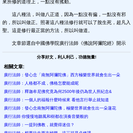
來所修的道理上，一點沒有搖動。
這八種法，叫做八正道，因為一點沒有偏，一點沒有邪
的，所以叫做正。照著這八種法修行就可以了脫生死，超凡入
聖。這是修行最正當的方法，所以叫做道。
文章節選自中國佛學院廣行法師《佛說阿彌陀經》開示
分享好文，利人利己，功德無量!
相關文章:
廣行法師：發心念「南無阿彌陀佛」西方極樂世界就會生出一朵
廣行法師：人格都不成，佛格​怎麼能成呢
廣行法師：釋迦牟尼佛究竟為何2500年後仍為世人所紀念&
廣行法師：一個人的福報什麼時候來 看他言行舉止就知道
廣行法師：發心念南無阿彌陀佛，極樂世界就會生出一朵蓮花
廣行法師:你慢慢地聽風和樹都​在演奏音樂般的
廣行法師：一提到佛教，就覺得迷信？