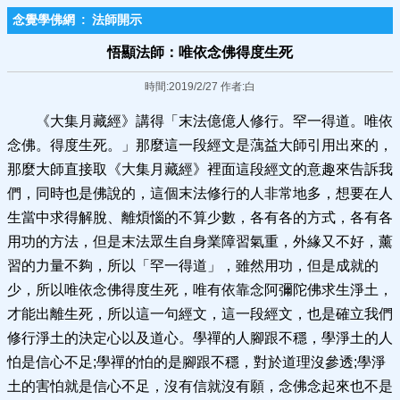
念覺學佛網
:
法師開示
悟顯法師：唯依念佛得度生死
時間:2019/2/27 作者:白
《大集月藏經》講得「末法億億人修行。罕一得道。唯依
念佛。得度生死。」那麼這一段經文是蕅益大師引用出來的，
那麼大師直接取《大集月藏經》裡面這段經文的意趣來告訴我
們，同時也是佛說的，這個末法修行的人非常地多，想要在人
生當中求得解脫、離煩惱的不算少數，各有各的方式，各有各
用功的方法，但是末法眾生自身業障習氣重，外緣又不好，薰
習的力量不夠，所以「罕一得道」，雖然用功，但是成就的
少，所以唯依念佛得度生死，唯有依靠念阿彌陀佛求生淨土，
才能出離生死，所以這一句經文，這一段經文，也是確立我們
修行淨土的決定心以及道心。學禪的人腳跟不穩，學淨土的人
怕是信心不足;學禪的怕的是腳跟不穩，對於道理沒參透;學淨
土的害怕就是信心不足，沒有信就沒有願，念佛念起來也不是