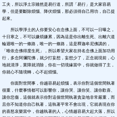
工夫，所以淨土宗雖然是易行道，所謂「易行」是大家容易
學，但是要斷除煩惱、降伏煩惱，那必須得自己用功，自己提
起來。
所以學淨土的人你要安心在念佛上面，不可以一日曝之，
十日寒之，不可以嫌煩嫌累，因為這是你出離生死、出離六道
輪迴唯一的一條路，唯一的一條路，這是釋迦牟尼佛講的，
「唯依念佛得度生死」，所以希望大家在持名念佛上面加功用
行，多念阿彌陀佛，就少打妄想，妄想少了，正念就現前，心
地就清淨，業障就消除，你在一切境緣當中，你就做得了主，
你就心不隨境轉，心不起煩惱。
你面對世間事，你越容易起煩惱，表示你對這個世間執著
很重，什麼事情都可以影響你，讓你哭、讓你笑、讓你歡喜、
讓你悲傷，這個就表示你對這個世間執著貪染地非常嚴重，而
且你不知道你自己執著，這執著平常不會出現，它就表現在你
的喜怒哀樂當中，你越執著的人，心情越容易大起大落，所以