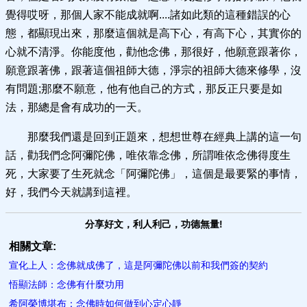
覺得哎呀，那個人家不能成就啊....諸如此類的這種錯誤的心
態，都顯現出來，那麼這個就是高下心，有高下心，其實你的
心就不清淨。你能度他，勸他念佛，那很好，他願意跟著你，
願意跟著佛，跟著這個祖師大德，淨宗的祖師大德來修學，沒
有問題;那麼不願意，他有他自己的方式，那反正只要是如
法，那總是會有成功的一天。
那麼我們還是回到正題來，想想世尊在經典上講的這一句
話，勸我們念阿彌陀佛，唯依靠念佛，所謂唯依念佛得度生
死，大家要了生死就念「阿彌陀佛」，這個是最要緊的事情，
好，我們今天就講到這裡。
分享好文，利人利己，功德無量!
相關文章:
宣化上人：念佛就成佛了，這是阿彌陀佛以前和我們簽的契約
悟顯法師：念佛有什麼功用
希阿榮博堪布：念佛時如何做到心定心靜