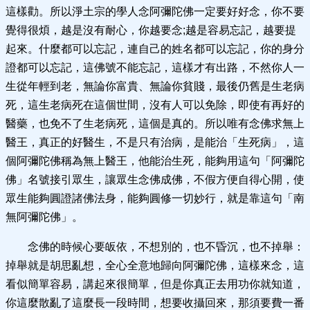
這樣勸。所以淨土宗的學人念阿彌陀佛一定要好好念，你不要
覺得很煩，越是沒有耐心，你越要念;越是容易忘記，越要提
起來。什麼都可以忘記，連自己的姓名都可以忘記，你的身分
證都可以忘記，這佛號不能忘記，這樣才有出路，不然你人一
生從年輕到老，無論你富貴、無論你貧賤，最後仍舊是生老病
死，這生老病死在這個世間，沒有人可以免除，即使有再好的
醫藥，也免不了生老病死，這個是真的。所以唯有念佛求無上
醫王，真正的好醫生，不是只有治病，是能治「生死病」，這
個阿彌陀佛稱為無上醫王，他能治生死，能夠用這句「阿彌陀
佛」名號接引眾生，讓眾生念佛成佛，不假方便自得心開，使
眾生能夠圓證諸佛法身，能夠圓修一切妙行，就是靠這句「南
無阿彌陀佛」。
念佛的時候心要皈依，不想別的，也不昏沉，也不掉舉：
掉舉就是胡思亂想，全心全意地歸向阿彌陀佛，這樣來念，這
看似簡單容易，講起來很簡單，但是你真正去用功你就知道，
你這麼散亂了這麼長一段時間，想要收攝回來，那須要費一番