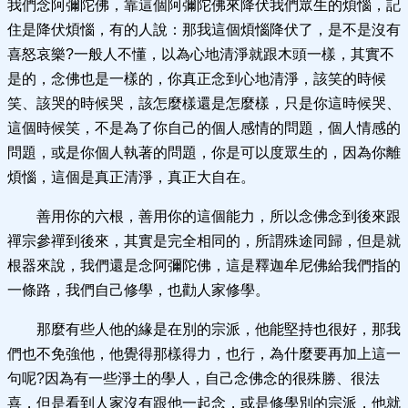
我們念阿彌陀佛，靠這個阿彌陀佛來降伏我們眾生的煩惱，記
住是降伏煩惱，有的人說：那我這個煩惱降伏了，是不是沒有
喜怒哀樂?一般人不懂，以為心地清淨就跟木頭一樣，其實不
是的，念佛也是一樣的，你真正念到心地清淨，該笑的時候
笑、該哭的時候哭，該怎麼樣還是怎麼樣，只是你這時候哭、
這個時候笑，不是為了你自己的個人感情的問題，個人情感的
問題，或是你個人執著的問題，你是可以度眾生的，因為你離
煩惱，這個是真正清淨，真正大自在。
善用你的六根，善用你的這個能力，所以念佛念到後來跟
禪宗參禪到後來，其實是完全相同的，所謂殊途同歸，但是就
根器來說，我們還是念阿彌陀佛，這是釋迦牟尼佛給我們指的
一條路，我們自己修學，也勸人家修學。
那麼有些人他的緣是在別的宗派，他能堅持也很好，那我
們也不免強他，他覺得那樣得力，也行，為什麼要再加上這一
句呢?因為有一些淨土的學人，自己念佛念的很殊勝、很法
喜，但是看到人家沒有跟他一起念，或是修學別的宗派，他就