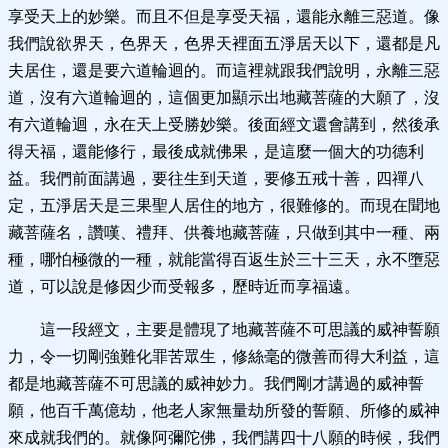
享受天上的妙樂。而且不但是享受天福，還能永離三惡道。像
我們說欲界天，色界天，色界天裡面五淨居天以下，還都是凡
夫居住，還是要六道輪迴的。而這裡就跟我們說明，永離三惡
道，沒有六道輪迴的，這個更加顯示出地藏菩薩的大願了，沒
有六道輪迴，永在天上受勝妙樂。後面經文還會講到，然後承
得天福，還能修行，最後成就佛果，是這麼一個大的功德利
益。我們前面講過，要往生到天道，要修五戒十善，四禪八
定，五淨居天是三果聖人居住的地方，很難修的。而現在聞地
藏菩薩名，讚嘆、禮拜、供養地藏菩薩，只做到其中一種、兩
種，哪怕極微的一種，就能當得百返生於三十三天，永不墮惡
道，可以說是修因少而受報多，歷時近而享福遠。
這一段經文，主要是體現了地藏菩薩不可思議的威神誓願
力，令一切剛強難化罪苦眾生，修絲毫的微善而得大利益，這
都是地藏菩薩不可思議的威神妙力。我們剛才講過的威神誓
願，他百千萬億劫，他老人家無量劫所發的誓願、所修的威神
來成就我們的。就像阿彌陀佛，我們講四十八願的時候，我們