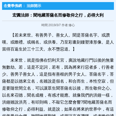
念覺學佛網
:
法師開示
宏圓法師：聞地藏菩薩名而修敬仰之行，必得大利
時間:2019/3/7 作者:修心
【若未來世。有善男子。善女人。聞是菩薩名字。或讚
嘆。或瞻禮。或稱名。或供養。乃至彩畫刻鏤塑漆形像。是人
當得百返生於三十三天。永不墮惡道。】
未來世，就是指佛在忉利天宮，廣說地藏行門以後的無量
無數劫。若，這是不定詞，若有，因為將來行惡者多，行善者
少。善男子善女人，這是指有善根的男子女人。菩薩名字，菩
薩都是以德來立名，名雖說是假名，和合而生，本性空寂，但
是要隨世間立名，可以讓眾生聞菩薩名以後，而生敬仰之心。
以名來召德，聞名成種，有感才能應。就像我們的洪鐘一樣，
洪鐘雖說洪亮，有叩則鳴，不敲它怎麼會響?聞地藏菩薩名而
修敬仰之行，必得利益。就是說，如果在將來的世界中，有這