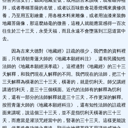
些善男信女們，聽聞地藏聖號，或用語言來讚嘆，或者瞻仰禮
拜，或者專稱菩薩的名號，或者以百味飲食花香燈燭來廣修供
養，乃至用五彩繪畫，用各種木料來雕像，或者用油漆來裝飾
地藏菩薩像，那這麼絲毫的微善，這種人就能應當感得一百次
往生於三十三天，永受天福，而且永遠不會墮落到三惡道當中
去。
因為古來大德對《地藏經》註疏的很少，我們查的資料裡
面，只有清朝青蓮大師的《地藏本願經科注》，還有民國知性
法師的《地藏本願經演孝疏》。這裡邊對《地藏經》的三十三
天解釋，和我們現在人解釋的不同。我們現在的法師，把三十
三天解釋為橫著的三十三天，橫著的，就是忉利天。師父講經
講過忉利天，是三十三個橫面。近代的法師有的解釋為忉利
天，還有一部分的法師解釋就是三十三天，不作更深的解釋。
按照青蓮大師的《地藏本願經科注》，還有知性法師的註疏裡
面來講呢，說這個三十三天，並不是指忉利天橫著的三十三
天，而應當是灌頂咒經當中的，豎著的三十三天。這樣更能說