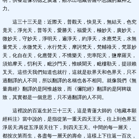
明，供養造像功德之廣遠，顯示出地藏菩薩不思議的威神之
力。
這三十三天是：近際天，普觀天，快見天，無結天，色究
竟天，淨光天，普等天，愛勝天，福愛天，極妙天，廣妙天，
微妙天，守妙天，淨明天，遍淨天，約淨天，水應梵天，水無
量梵天，水微梵天，水行梵天，摩訶梵天，梵輔祿天，梵眾妙
天，化自在天，化應聲天，不憍樂天，兜率陀天，鹽摩羅天，
須焰摩天，忉利天，毗沙門天，惟睒聞天，毗樓勒天，提頭賴
叉天。這些天我們知道也就行，這就是欲界天和色界天，只不
過翻譯的人不同，所以翻譯的名稱也各不相同。就像我們《無
量壽經》翻譯的是阿惟越致，而《彌陀經》翻譯的是阿鞞跋
致，其實都是一個意思，只不過翻譯的人不同。
這裡說的百返生於三十三天，這是青蓮大師的《地藏本願
經科注》當中說的，是指從第一重天四天王天，往上到色界五
淨居天;再從五淨居天往下，到四天王天。中間的每一層天，
都按次第而生，各盡每一層天的壽命，這樣上下往返一百次，