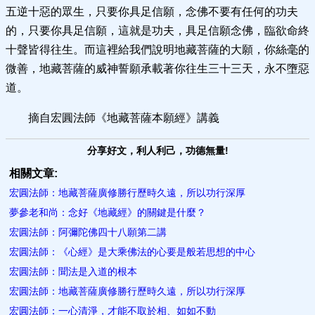
五逆十惡的眾生，只要你具足信願，念佛不要有任何的功夫
的，只要你具足信願，這就是功夫，具足信願念佛，臨欲命終
十聲皆得往生。而這裡給我們說明地藏菩薩的大願，你絲毫的
微善，地藏菩薩的威神誓願承載著你往生三十三天，永不墮惡
道。
摘自宏圓法師《地藏菩薩本願經》講義
分享好文，利人利己，功德無量!
相關文章:
宏圓法師：地藏菩薩廣修勝行歷時久遠，所以功行深厚
夢參老和尚：念好《地藏經》的關鍵是什麼？
宏圓法師：阿彌陀佛四十八願第二講
宏圓法師：《心經》是大乘佛法的心要是般若思想的中心
宏圓法師：聞法是入道的根本
宏圓法師：地藏菩薩廣修勝行歷時久遠，所以功行深厚
宏圓法師：一心清淨，才能不取於相、如如不動