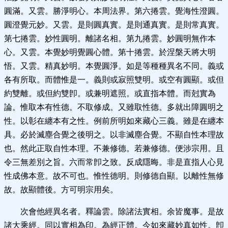
圓滿。又雲。勝淨明心。本周法界。第六捲雲。覺海性澄圓。
圓澄覺元妙。又雲。是則圓真實。是則通真實。是則常真實。
第七捲雲。妙性圓明。離諸名相。第九捲雲。妙圓明無作本
心。又雲。本覺妙明覺圓心體。第十捲雲。於涅槃天將大明
悟。又雲。精真妙明。本覺圓淨。如是等種種異名不同。義或
各有所取。而體惟是一。義則或寂照雙明。或空有圓顯。或但
約雙離。或但約雙卽。或兼明遮照。或直指本體。而尅實為
論。惟取本有性德。不取修成。又雖取性德。多就出障圓明之
性。以彰在纏本有之性。例前所明如來藏心三義。雖是在纏本
具。必於滅塵合覺之後明之。以非滅塵合覺。不顯自性本理故
也。然此正取自性本理。不兼修德。若兼修德。便涉宗用。且
令三無差別之旨。六而常卽之致。反成隱晦。非是直指人心見
性成佛本意。故不可也。惟性德明。則修德自顯。以離性無修
故。故顯體後。方可明宗用矣。
次會他經異名者。釋論雲。除諸法實相。余皆魔事。是故
諸大乘經。同以實相為印。為經正體。今如來藏妙真如性。卽