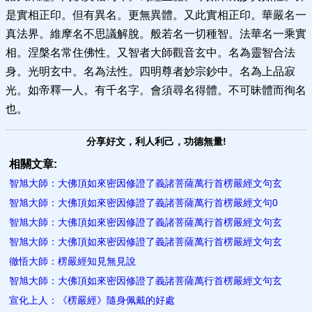
是實相正印。但有異名。更無異體。又此實相正印。華嚴名一
真法界。維摩名不思議解脫。般若名一切種智。法華名一乘實
相。涅槃名常住佛性。又智者大師觀音玄中。名為靈智合法
身。光明玄中。名為法性。四明尊者妙宗鈔中。名為上品寂
光。如帝釋一人。有千名字。會須尋名得體。不可昧體而徇名
也。
分享好文，利人利己，功德無量!
相關文章:
智旭大師：大佛頂如來密因修證了義諸菩薩萬行首楞嚴經文句玄
智旭大師：大佛頂如來密因修證了義諸菩薩萬行首楞嚴經文句0
智旭大師：大佛頂如來密因修證了義諸菩薩萬行首楞嚴經文句玄
智旭大師：大佛頂如來密因修證了義諸菩薩萬行首楞嚴經文句玄
徹悟大師：楞嚴經知見無見說
智旭大師：大佛頂如來密因修證了義諸菩薩萬行首楞嚴經文句玄
宣化上人：《楞嚴經》隨身佩戴的好處