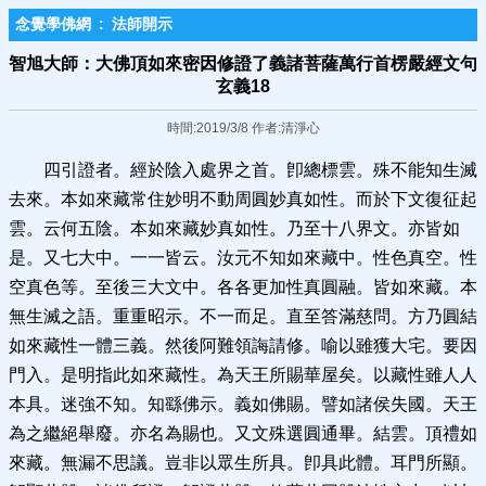
念覺學佛網
:
法師開示
智旭大師：大佛頂如來密因修證了義諸菩薩萬行首楞嚴經文句
玄義18
時間:2019/3/8 作者:清淨心
四引證者。經於陰入處界之首。卽總標雲。殊不能知生滅
去來。本如來藏常住妙明不動周圓妙真如性。而於下文復征起
雲。云何五陰。本如來藏妙真如性。乃至十八界文。亦皆如
是。又七大中。一一皆云。汝元不知如來藏中。性色真空。性
空真色等。至後三大文中。各各更加性真圓融。皆如來藏。本
無生滅之語。重重昭示。不一而足。直至答滿慈問。方乃圓結
如來藏性一體三義。然後阿難領誨請修。喻以雖獲大宅。要因
門入。是明指此如來藏性。為天王所賜華屋矣。以藏性雖人人
本具。迷強不知。知繇佛示。義如佛賜。譬如諸侯失國。天王
為之繼絕舉廢。亦名為賜也。又文殊選圓通畢。結雲。頂禮如
來藏。無漏不思議。豈非以眾生所具。卽具此體。耳門所顯。