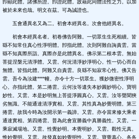
卽顯此體。諸佛所證。卽證此體。故藉此同體法性之力。以加
被於未來也哉。明文在茲。可為誠證也。
五會通異名又為二。初會本經異名。次會他經異名。
初會本經異名者。初卷佛告阿難。一切眾生生死相續。皆
繇不知常住真心性淨明體。卽指此體。次則阿難自誨責雲。當
繇不知真際所詣。真際亦是此體異名。佛示第二根本雲。無始
菩提涅槃元清淨體。又雲。何況清淨妙淨明心。性一切心而自
無體。皆指此體。阿難又自責雲。良繇不知寂常心性。佛又告
雲。吾今為汝建****幢。亦令十方一切眾生。獲妙微密性淨明
心。亦指此體。笫二捲雲。云何汝等遺失本妙圓妙明心。寶明
妙性。又雲。本是妙明無上菩提淨圓真心。又雲。汝等聲聞狹
劣無識。不能通達清淨實相。又雲。其性真為妙覺明體。第三
捲雲。故我今時為汝開示第一義諦。又雲。亦令當來修大乘者
通達實相。第四捲雲。普為此會宣勝義中真勝義性。又雲。一
乘寂滅場地。又雲。性覺妙明。本覺明妙。又雲。觀性元真。
惟妙覺明。又雲。故發真如妙覺明性。又雲。寶覺真心。各各