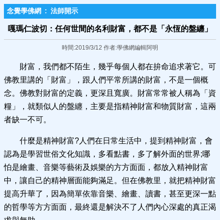
念覺學佛網
:
法師開示
嘎瑪仁波切：任何世間的名利財富，都不是「永恆的盤纏」
時間:2019/3/12 作者:學佛網編輯阿明
財富，我們都不陌生，幾乎每個人都在拚命追求著它。可
佛教里講的「財富」，跟人們平常所講的財富，不是一個概
念。佛教對財富的定義，更深且寬廣。財富常常被人稱為「資
糧」，就類似人的盤纏，主要是指精神財富和物質財富，這兩
者缺一不可。
什麼是精神財富?人們在日常生活中，提到精神財富，會
認為是學習世俗文化知識，多看點書，多了解外面的世界;哪
怕是繪畫、音樂等藝術及娛樂的方方面面，都放入精神財富
中，讓自己的精神層面能夠滿足。但在佛教里，就把精神財富
提高升華了，因為簡單依靠音樂、繪畫、讀書，甚至更深一點
的哲學等方方面面，最終還是解決不了人們內心深處的真正渴