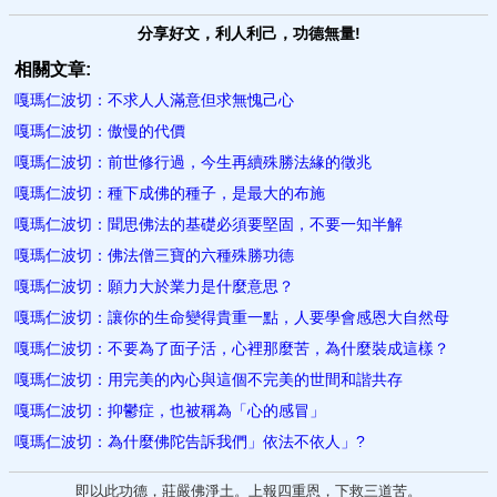
分享好文，利人利己，功德無量!
相關文章:
嘎瑪仁波切：不求人人滿意但求無愧己心
嘎瑪仁波切：傲慢的代價
嘎瑪仁波切：前世修行過，今生再續殊勝法緣的徵兆
嘎瑪仁波切：種下成佛的種子，是最大的布施
嘎瑪仁波切：聞思佛法的基礎必須要堅固，不要一知半解
嘎瑪仁波切：佛法僧三寶的六種殊勝功德
嘎瑪仁波切：願力大於業力是什麼意思？
嘎瑪仁波切：讓你的生命變得貴重一點，人要學會感恩大自然母
嘎瑪仁波切：不要為了面子活，心裡那麼苦，為什麼裝成這樣？
嘎瑪仁波切：用完美的內心與這個不完美的世間和諧共存
嘎瑪仁波切：抑鬱症，也被稱為「心的感冒」
嘎瑪仁波切：為什麼佛陀告訴我們」依法不依人」?
即以此功德，莊嚴佛淨土。上報四重恩，下救三道苦。