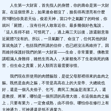
人生第一大財富，首先指人的身體，你的壽命是第一大財
富。在這個世界上，如果連命都沒了，臉長得再漂亮有什麼
用?哪怕你美若天仙，俊若天神，當口中之氣斷了的時候，你
就叫「屍體」，沒有任何人敢靠近你。最多幾個好色鬼說，
「這人長得不錯，可惜死了。」過上兩三天以後，誰還願意靠
近屍體?沒有的。所以，一旦氣斷了、命沒了，任何其他的財
富就免談了，包括我們所講的信仰，也已經沒法再維持了。因
而維持保護好我們的第一大財富——生命，非常重要。佛教里
講暇滿人身難得，雖然生而為人，大家都免不了生老病死的痛
苦，但生命之貴重，於人類而言最需要珍惜。
我們現在所使用的肉體軀殼，是從父母那裡得來的血肉之
軀。既然是血肉之軀，不管是高高在上的大皇帝、大總統也
好，還是一個凡夫俗子、乞丐、農民工;無論是清潔工人，還
是教授、將軍，哪怕是一個所謂的高僧大德，在這個血肉之軀
上，只要有業力，一定會成熟，由不得你。哪怕你在修行上有
大神通力，可神通還是抵不過業力。