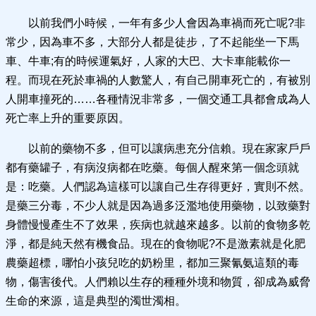
以前我們小時候，一年有多少人會因為車禍而死亡呢?非
常少，因為車不多，大部分人都是徒步，了不起能坐一下馬
車、牛車;有的時候運氣好，人家的大巴、大卡車能載你一
程。而現在死於車禍的人數驚人，有自己開車死亡的，有被別
人開車撞死的……各種情況非常多，一個交通工具都會成為人
死亡率上升的重要原因。
以前的藥物不多，但可以讓病患充分信賴。現在家家戶戶
都有藥罐子，有病沒病都在吃藥。每個人醒來第一個念頭就
是：吃藥。人們認為這樣可以讓自己生存得更好，實則不然。
是藥三分毒，不少人就是因為過多泛濫地使用藥物，以致藥對
身體慢慢產生不了效果，疾病也就越來越多。以前的食物多乾
淨，都是純天然有機食品。現在的食物呢?不是激素就是化肥
農藥超標，哪怕小孩兒吃的奶粉里，都加三聚氰氨這類的毒
物，傷害後代。人們賴以生存的種種外境和物質，卻成為威脅
生命的來源，這是典型的濁世濁相。