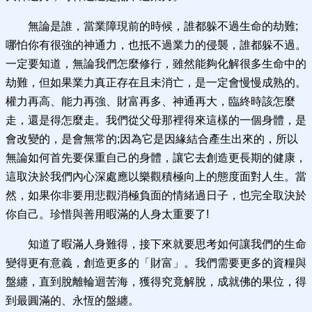
無論是誰，當業障現前的時候，誰都躲不過生命的劫難;
哪怕你有很強的神通力，也抵不過業力的侵襲，誰都躲不過。
一定要知道，無論我們怎麼修行，雖然能夠化解很多生命中的
劫難，但如果業力真正存在且未消亡，是一定會慢慢成熟的。
權力再高、能力再強、財富再多、神通再大，臨終時該怎麼
走，還是得怎麼走。我們從父母那裡得來這樣的一個身體，是
會改變的，是會無常的;因為它是因緣結合產生出來的，所以
無論如何首先要保重自己的身體，讓它去創造更長期的健康，
這取決於我們內心深處應以樂觀積極向上的態度面對人生。當
然，如果你非要用悲觀消極負面的情緒過日子，也完全取決於
你自己。珍惜與善用暇滿的人身太重要了!
知道了暇滿人身難得，接下來就要思考如何讓我們的生命
變得更有意義，創造更多的「財富」。我們需要更多的資糧與
盤纏，直到脫離輪迴苦海，獲得究竟解脫，成就佛的果位，得
到最圓滿的、永恆的盤纏。