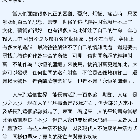
求與無助。
當人們面臨很多真正的困難、憂愁、煩惱、痛苦時，只要
涉及到自己的思想、靈魂，世俗的這些精神財富就用不上了。
文化、藝術都很好，也有很多人為此傾注了自己的生命，全心
投入其中;可無論是多麼有名的藝術家，無論在音樂、美術上
有多大的造詣，最終往往解決不了自己的情緒問題，還是要去
尋找宗教信仰作為生命的所依。可見，俗世間所謂的精神財
富，不能作為「永恆的盤纏」來使用。物質財富更是如此。大
家可以發現，任何世間的名利財富，不管是金錢堆積如山，還
是權大勢足，都會隨著無常消失，也都不是「永恆的盤纏」。
人來到這個世界，能長壽活到一百多歲，期頤、人瑞，是
少之又少。現在人的平均壽命是75歲左右，但大部分人來不
及成長到這個歲數就走了。表面上看起來，人的平均壽命當然
比解放前增長了不少，但是大家也要反過來思維——因為人口
計畫政策，有些人生活不檢點，以及現代人不健康的生活方式
等，同樣也帶來了更高的死亡率與更多疾病。