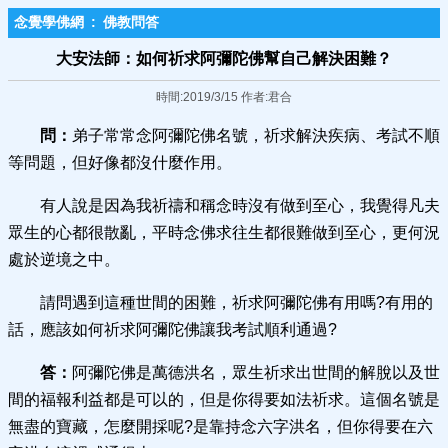
念覺學佛網
:
佛教問答
大安法師：如何祈求阿彌陀佛幫自己解決困難？
時間:2019/3/15 作者:君合
問：
弟子常常念阿彌陀佛名號，祈求解決疾病、考試不順
等問題，但好像都沒什麼作用。
有人說是因為我祈禱和稱念時沒有做到至心，我覺得凡夫
眾生的心都很散亂，平時念佛求往生都很難做到至心，更何況
處於逆境之中。
請問遇到這種世間的困難，祈求阿彌陀佛有用嗎?有用的
話，應該如何祈求阿彌陀佛讓我考試順利通過?
答：
阿彌陀佛是萬德洪名，眾生祈求出世間的解脫以及世
間的福報利益都是可以的，但是你得要如法祈求。這個名號是
無盡的寶藏，怎麼開採呢?是靠持念六字洪名，但你得要在六