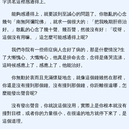
字洪名這裡感通得上。
能夠感通得上，就要談到至誠心的問題了。你散亂的心念
幾句「南無阿彌陀佛」，就求一個很大的：「把我晚期肝癌治
好。」散亂的心念了幾十聲、幾百聲，然後沒有好：「哎呀，
這個沒有用嘛。」這怎麼可能感通得上呢?
我們寺院有一些癌症病人念好了病的，那是什麼情況?生
了大慚愧心、大懺悔心，他真是拚命去念，念得是痛哭流涕，
這時候感應上了，感應上了，他能治好。
你無動於衷而且充滿懷疑地念，就像這個鐘雖然在那裡，
你還是沒有撞到那個鐘。沒有撞到那個鐘，你距離很遠哪，怎
麼能發出聲音呢?
沒有發出聲音，你就說這個沒用，實際上是你根本就沒有
撞對目標，或者你的力量很小，在很遠的地方就停下來了，是
這個道理。