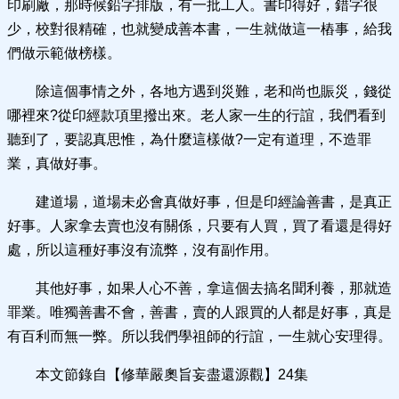
印刷廠，那時候鉛字排版，有一批工人。書印得好，錯字很
少，校對很精確，也就變成善本書，一生就做這一樁事，給我
們做示範做榜樣。
除這個事情之外，各地方遇到災難，老和尚也賑災，錢從
哪裡來?從印經款項里撥出來。老人家一生的行誼，我們看到
聽到了，要認真思惟，為什麼這樣做?一定有道理，不造罪
業，真做好事。
建道場，道場未必會真做好事，但是印經論善書，是真正
好事。人家拿去賣也沒有關係，只要有人買，買了看還是得好
處，所以這種好事沒有流弊，沒有副作用。
其他好事，如果人心不善，拿這個去搞名聞利養，那就造
罪業。唯獨善書不會，善書，賣的人跟買的人都是好事，真是
有百利而無一弊。所以我們學祖師的行誼，一生就心安理得。
本文節錄自【修華嚴奧旨妄盡還源觀】24集