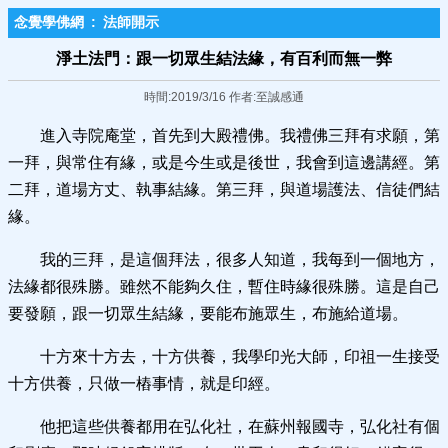
念覺學佛網
:
法師開示
淨土法門：跟一切眾生結法緣，有百利而無一弊
時間:2019/3/16 作者:至誠感通
進入寺院庵堂，首先到大殿禮佛。我禮佛三拜有求願，第
一拜，與常住有緣，或是今生或是後世，我會到這邊講經。第
二拜，道場方丈、執事結緣。第三拜，與道場護法、信徒們結
緣。
我的三拜，是這個拜法，很多人知道，我每到一個地方，
法緣都很殊勝。雖然不能夠久住，暫住時緣很殊勝。這是自己
要發願，跟一切眾生結緣，要能布施眾生，布施給道場。
十方來十方去，十方供養，我學印光大師，印祖一生接受
十方供養，只做一樁事情，就是印經。
他把這些供養都用在弘化社，在蘇州報國寺，弘化社有個