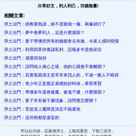
分享好文，利人利己，功德無量!
相關文章:
淨土法門：經教要熟讀，絕不是聽個一遍、兩遍就行了
淨土法門：夢中會夢到人，這是什麼塬因？
淨土法門：妻子學佛把所有的錢都拿去布施，令家人感到煩惱
淨土法門：利用四眾供養謀私利，惡報多半是痴呆症
淨土法門：感應與加持
淨土法門：請問病人換心之後，他的心識會不會離開？
淨土法門：其實冤親債主是常常來找人的，不過一般人不曉得
淨土法門：青少年正是奠定基礎的好時候，希聖希賢
淨土法門：學佛多年還會被魔、被鬼干擾，什麼塬因？
淨土法門：妻子常有被干擾現象，請問應怎麼辦？
淨土法門：菩提道上魔障是決定不能避免
淨土法門：這些相都是虛妄的
即以此功德，莊嚴佛淨土。上報四重恩，下救三道苦。