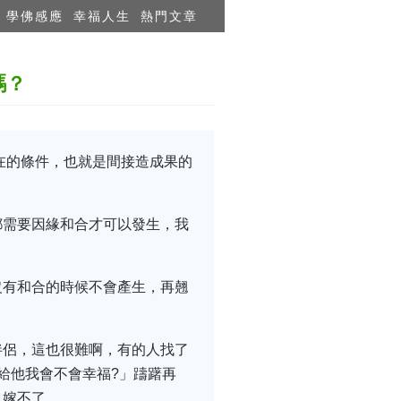
學佛感應
幸福人生
熱門文章
嗎？
在的條件，也就是間接造成果的
都需要因緣和合才可以發生，我
沒有和合的時候不會產生，再翹
伴侶，這也很難啊，有的人找了
給他我會不會幸福?」躊躇再
也嫁不了。