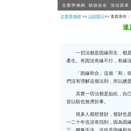
念覺學佛網
積德改命
深信因果
念覺學佛網
>>
法師開示
>> 達真堪
達
一切法都是因緣而生，都
產生。有因沒有緣不行，有緣
「因緣和合」這個「和」
們沒有理解這個法則，所以總
其實一切法都是如此，自
首以盼也無濟於事。
很多人都想發財，發財也
一二十年也沒有找到，因為因緣
三，猶豫不決。這也是因緣和