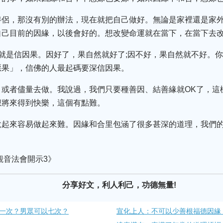
伴侶，那沒有別的辦法，現在就把自己做好。無論是家裡還是家
自己目前的因緣，以後會好的。想改變命運就在當下，在當下去
就是信因果。因好了，果自然就好了;因不好，果自然就不好。
惡果」，信佛的人最起碼要深信因果。
，或者儘量去做。我說過，我們只要種善因、結善緣就OK了，這
想將來得到快樂，這個有點難。
說起來容易做起來難。因緣和合里包涵了很多甚深的道理，我們
觀音法會開示3》
分享好文，利人利己，功德無量!
一次？男眾可以七次？
宣化上人：不可以少善根福德因緣