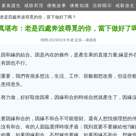
素食護生
戒除邪淫
佛教故事
佛教知識
法師開示
戒殺放生
布：老是四處奔波尋覓的你，當下做好了嗎？
真堪布：老是四處奔波尋覓的你，當下做好了
時間:2019/3/19 作者:定英～蔣德英
是因和緣的結合。因是內在的條件，是產生果的直接力量;緣是外
沒有因也不行。
很重要，我們有很多想法，生活、工作、容貌都想改善，但這些
是患得患失。
己努力做，好好取捨因果，因緣和合的時候自然就產生了，因緣
是要因緣和合的，因緣不和合不可能發財。還有人想找個理想的
沒有和合。有的人面臨選擇時很矛盾：我到底要不要嫁給他?嫁
合的事，如果因緣和合，不想嫁也要嫁，如果因緣不和合，想嫁