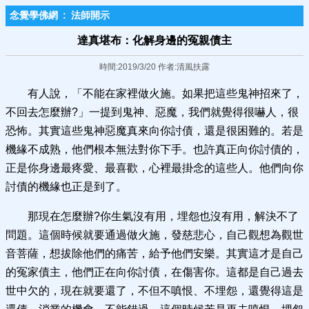
念覺學佛網
:
法師開示
達真堪布：化解身邊的冤親債主
時間:2019/3/20 作者:清風扶露
有人說，「不能在家裡做火施。如果把這些鬼神招來了，
不回去怎麼辦?」一提到鬼神、惡魔，我們就覺得很嚇人，很
恐怖。其實這些鬼神惡魔真來向你討債，還是很困難的。若是
機緣不成熟，他們根本無法對你下手。也許真正向你討債的，
正是你身邊最疼愛、最喜歡，心裡最掛念的這些人。他們向你
討債的機緣也正是到了。
那現在怎麼辦?你生氣沒有用，埋怨也沒有用，解決不了
問題。這個時候就要通過做火施，發慈悲心，自己觀想為觀世
音菩薩，想拔除他們的痛苦，給予他們安樂。其實這才是自己
的冤家債主，他們正在向你討債，在傷害你。這都是自己過去
世中欠的，現在就要還了，不但不嗔恨、不埋怨，還覺得這是