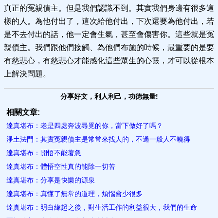
真正的冤親債主。但是我們認識不到。其實我們身邊有很多這
樣的人。為他付出了，這次給他付出，下次還要為他付出，若
是不去付出的話，他一定會生氣，甚至會傷害你。這些就是冤
親債主。我們跟他們接觸、為他們布施的時候，最重要的是要
有慈悲心，有慈悲心才能感化這些眾生的心靈，才可以從根本
上解決問題。
分享好文，利人利己，功德無量!
相關文章:
達真堪布：老是四處奔波尋覓的你，當下做好了嗎？
淨土法門：其實冤親債主是常常來找人的，不過一般人不曉得
達真堪布：開悟不能著急
達真堪布：體悟空性真的能除一切苦
達真堪布：分享是快樂的源泉
達真堪布：真懂了無常的道理，煩惱會少很多
達真堪布：明白緣起之後，對生活工作的利益很大，我們的生命