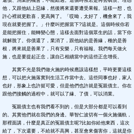
還債、消業的機會，不能錯過。這個時候若是再去嗔恨、埋怨
他，又跟他結上惡緣，然後將來還要遭受果報。這樣一想，也
許心裡就更歡喜，更高興了。「哎呦，太好了，機會來了，我
現在就要把握了。」什麼叫把握當下?這就是。這個時候你若
是能把握住，能轉變心態，這樣去面對這個眾生的話，當下你
就解脫了。你債還了，業消了，跟他結的是善緣，種的是善
根，將來就是善果了，只有安樂，只有福報。我們每天做火
施，也是要提起正念，讓自己相續當中的這些正念增長。
其實不光是我們做火施的時候應該這樣想，平時更要這樣
想，可以把火施落實到生活工作當中去。這些同事也好，家人
也好，形象上也許挺可愛，但是他們也許就是冤親債主。你在
跟他們接觸的過程中，就可以了緣、了債，可以消業。
冤親債主也有我們看不到的，但是大部分都是可以看到
的。其實他們就在我們的身邊。華智仁波切有一個火施儀軌，
那裡面講，什麼是真正的冤親債主呢?比如你給他東西，這次
給了，下次還要，不給就不高興，甚至會來傷害你，這就是你