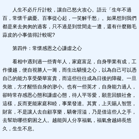
人生不必斤斤計較，讓自己怒火攻心。語云「生年不過
百，常懷千歲憂。百事從心起，一笑解千愁」。如果想到我們
都是來去匆匆的過客，只不過是到世間走一遭，還有什麼雞毛
蒜皮的小事值得計較呢?
第四件：常懷感恩之心謙虛之心
看相中遇到過一些青年人，家庭富足，自身學業有成，工
作優越，便自視勝人一籌，而生出驕慢之心，以為自己可以憑
自己的能力享受榮華富貴，而這些往往成為日後的障礙。一旦
失敗，方才醒悟自身的渺小。也有一些英才，自身能力過人，
卻時常存感恩心態和謙虛心態，待人平等愛，願意回饋社會，
這樣，反而更能家庭和睦，事業發達。其實，上天賜人智慧，
財富，不是讓人去自顧享樂，驕奢淫溢，乃是借這些人之手，
去幫助哪些窮困之人。越能與人分享福氣，福氣會越綿長悠
久，生生不息。