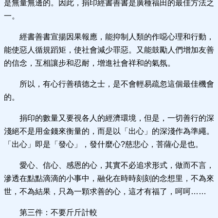
是無量無邊的。因此，捐印經書善書是廣種福田的最佳方法之
一。
經書善書宣揚因果報應，能抑制人類的作噁心理和行動，
能使惡人循規蹈矩，使社會減少罪惡。又能鼓勵人們增加友善
的信念，互相讓步和忍耐，增進社會祥和的氣氛。
所以，有心行善積德之士，是不會輕易疏忽這個最佳機會
的。
捐印的數量又要視各人的經濟環境，但是，一切善行的深
淺絕不是用金錢來衡量的，而是以「出心」的深淺作為準繩。
「出心」即是「發心」，發什麼心?慈悲心，菩薩心是也。
愛心、信心、感恩的心，其實不必追求形式，做而不言，
滲透在點點滴滴的小事中，融化在時時刻刻的念想里，不為來
世，不為結果，只為一顆求善的心，這才有福了，呵呵……
第三件：不要斤斤計較