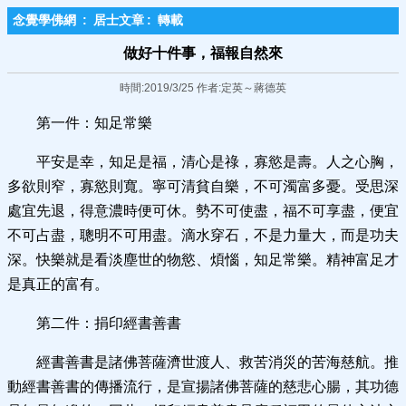
念覺學佛網
:
居士文章
:
轉載
做好十件事，福報自然來​
時間:2019/3/25 作者:定英～蔣德英
第一件：知足常樂
平安是幸，知足是福，清心是祿，寡慾是壽。人之心胸，
多欲則窄，寡慾則寬。寧可清貧自樂，不可濁富多憂。受思深
處宜先退，得意濃時便可休。勢不可使盡，福不可享盡，便宜
不可占盡，聰明不可用盡。滴水穿石，不是力量大，而是功夫
深。快樂就是看淡塵世的物慾、煩惱，知足常樂。精神富足才
是真正的富有。
第二件：捐印經書善書
經書善書是諸佛菩薩濟世渡人、救苦消災的苦海慈航。推
動經書善書的傳播流行，是宣揚諸佛菩薩的慈悲心腸，其功德