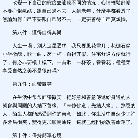
改變一下自己的態度去適應不同的情況，心情輕鬆舒暢，
不要心鬱氣結，跟自己過不去。人到老年，什麼事都看透了，
無論如何自己不要跟自己過不去，一定要善待自己莫煩惱。
第八件：懂得自得其樂
人生一場，別人追屋逐堡，我只要風花雪月，花棚石凳，
小坐微醺，歌一曲，茗一杯，自得其樂。住宅舒適方便就行
了，何必非要樓上樓下。一首歌，一杯茶，養養花，種種菜，
享受自然之美不是很好嗎?
第九件：面帶微笑
在生活中常常面帶微笑，把好意和善意傳遞給身邊的人，
就會與周圍的人結下善緣。「未修佛道，先結人緣」。熟悉的
人，陌生人都能感受到你的善意，如此，你生活中自然少了許
多矛盾衝突，變得更加順暢通達，這就已經開始改善命運了。
第十件：保持簡單心境