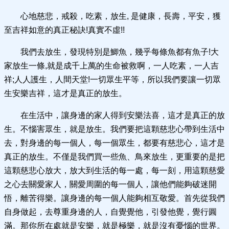
心地慈悲，戒殺，吃素，放生, 是健康，長壽，平安，獲
至吉祥如意的真正秘訣!真實不虛!!
我們去放生，發現特別是鯽魚，幾乎每條魚都有魚子!大
家放生一條,就是成千上萬的生命被救啊，一人吃素，一人吉
祥;人人護生，人間天堂!一切眾生平等，所以我們要讓一切眾
生安樂吉祥，這才是真正的放生。
在生活中，讓身邊的家人得到安樂法喜，這才是真正的放
生。不惱害眾生，就是放生。我們要把這顆慈悲心帶到生活中
去，對身邊的每一個人，每一個眾生，都要有慈悲心，這才是
真正的放生。不僅是我們買一些魚、鳥來放生，更重要的是把
這顆慈悲心放大，放大到生活的每一處，每一刻，用這顆慈愛
之心去關愛家人，關愛周圍的每一個人，讓他們能夠破迷開
悟，離苦得樂。讓身邊的每一個人能夠相互敬愛。首先從我們
自身做起，去尊重身邊的人，自覺覺他，引發他覺，覺行圓
滿。那你所在處就是安樂，就是極樂，就是沒有憂惱的世界。