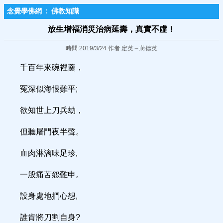
念覺學佛網
:
佛教知識
放生增福消災治病延壽，真實不虛！
時間:2019/3/24 作者:定英～蔣德英
千百年來碗裡羹，
冤深似海恨難平;
欲知世上刀兵劫，
但聽屠門夜半聲。
血肉淋漓味足珍,
一般痛苦怨難申。
設身處地捫心想,
誰肯將刀割自身?