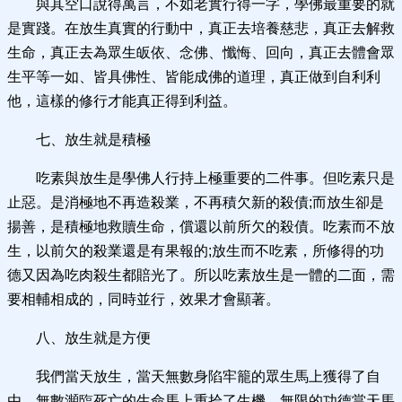
與其空口說得萬言，不如老實行得一字，學佛最重要的就
是實踐。在放生真實的行動中，真正去培養慈悲，真正去解救
生命，真正去為眾生皈依、念佛、懺悔、回向，真正去體會眾
生平等一如、皆具佛性、皆能成佛的道理，真正做到自利利
他，這樣的修行才能真正得到利益。
七、放生就是積極
吃素與放生是學佛人行持上極重要的二件事。但吃素只是
止惡。是消極地不再造殺業，不再積欠新的殺債;而放生卻是
揚善，是積極地救贖生命，償還以前所欠的殺債。吃素而不放
生，以前欠的殺業還是有果報的;放生而不吃素，所修得的功
德又因為吃肉殺生都賠光了。所以吃素放生是一體的二面，需
要相輔相成的，同時並行，效果才會顯著。
八、放生就是方便
我們當天放生，當天無數身陷牢籠的眾生馬上獲得了自
由，無數瀕臨死亡的生命馬上重拾了生機，無限的功德當天馬