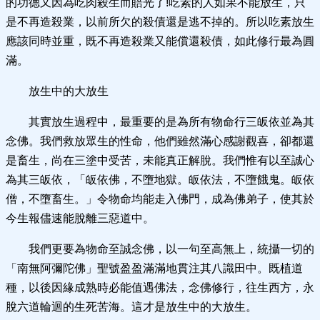
的功德又因為吃肉殺生而賠光了!吃素的人如果不能放生，只
是不再造殺業，以前所欠的殺債還是逃不掉的。所以吃素放生
應該同時並重，既不再造殺業又能償還殺債，如此修行最為圓
滿。
放生中的大放生
其實放生過程中，最重要的是為所有物命行三皈依並為其
念佛。我們救放眾生的性命，他們雖然滿心感謝觀喜，卻都還
是畜生，尚在三塗中受苦，未能真正解脫。我們惟有以至誠心
為其三皈依，「皈依佛，不墮地獄。皈依法，不墮餓鬼。皈依
僧，不墮畜生。」令物命均能走入佛門，成為佛弟子，使其於
今生報儘速能脫離三惡道中。
我們更要為物命至誠念佛，以一句至高無上，統攝一切的
「南無阿彌陀佛」聖號盈盈滿滿地貫注其八識田中。既植道
種，以後因緣成熟時必能值遇佛法，念佛修行，往生西方，永
脫六道輪迴的生死苦海。這才是放生中的大放生。