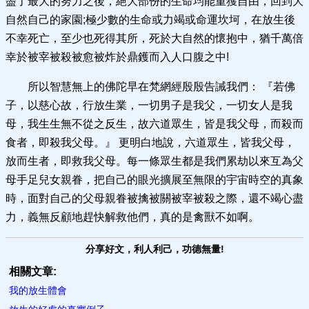
盡了最大的努力之後，絕大部份的生命均能重獲自由，回到大
自然自己的家園;極少數的生命或力竭或命運坎坷，在放生後
不幸死亡，至少也死得其所，死於大自然的懷抱中，猶千萬倍
幸於被宰被殺被愈被炸於鼎鑊而入人口腹之中!
所以智慧無上的佛陀早在梵網經殷殷告誡我們： 『若佛
子，以慈心故，行放生業，一切男子是我父，一切女人是我
母，我生生無不從之反生，故六道眾生，皆是我父母，而殺而
食者，即殺我父母。』 更明白地說，六道眾生，皆我父母，
放而生者，即救我父母。每一條眾生都是我們累劫以來互為父
母手足兒女親眷，把自己的眼光擴展至無限的宇宙時空的真象
時，面對自己的父母親眷被擒被關被宰被殺之際，還不竭心盡
力，義無反顧地趕快解救他們，真的是禽獸不如啊。
分享好文，利人利己，功德無量!
相關文章:
我的放生體會