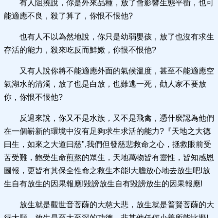
有人阻撓說，你是外來品種，放了會影響生態平衡，也可
能適應不良，殺了算了，你恨不恨他?
也有人不以為然地說，你只是幼弱嬰孩，放了也沒有求生
存活的能力，殺來吃反而鮮嫩，你恨不恨他?
又有人說你將不能適應外面的氣候溫度，甚至不能適應空
氣湖水的清濁，放了也是白放，也難逃一死，勸人家不要放
你，你恨不恨他?
反過來說，你又不是水族，又不是飛禽，憑什麼認為他們
在一個嶄新的環境中沒有足夠求生求活的能力?『天地之大德
曰生，如來之大道曰慈",我們但發慈悲救命之心，拯救眼前受
苦受難，飽受生命煎熬的眾生，天地萬物皆有靈性，皆知感恩
圖報，更皆有其保全性命之救生本能!大膽放心地去放生吧!放
生自有放生的因果報應!毀謗放生自有毀謗放生的因果報應!
放生就是觀世音菩薩的大慈大悲，放生就是普賢菩薩的大
行大願，放生是至大至深的功德，非其他任何小善所能比擬!