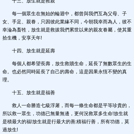
十三、放生就是救親
每一個眾生在無始的輪迴中，都曾與我們互為父母、子
女、手足、親眷，只因彼此業緣不同，今朝我幸而為人，彼不
幸淪為畜牲，放生就是救拔我們累世以來的親友眷屬，使其重
拾生機，安享天年!
十四、放生就是延壽
每個人都希望長壽，放生救贖生命，延長了無數眾生的生
命。也必然同時延長了自己的壽命，這是因果永恆不變的真
理。
十五、放生就是福善
救人一命勝造七級浮屠，而每一條生命都是平等珍貴的，
所以救一眾生，功德已無量無邊，更何況救眾多生命!放生就
是積最大的福!放生就是行最大的善;積福行善，所有功德，莫
過放生!