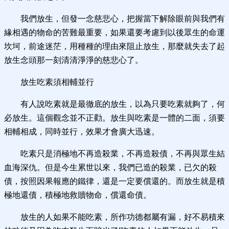
我們放生，但發一念慈悲心，把握當下解除眼前與我們有
緣相遇的物命的苦難最重要，如果還要考慮到以後眾生的命運
坎坷，前途迷茫，用種種的理由來阻止放生，那麼就失去了起
放生念頭那一刻清清淨淨的慈悲心了。
放生吃素須相輔並行
有人說吃素就是最徹底的放生，以為只要吃素就夠了，何
必放生。這個觀念並不正勸。放生與吃素是一體的二面，須要
相輔相成，同時並行，效果才會廣大迅速。
吃素只是消極地不再造殺業，不再造殺債，不再與眾生結
血海深仇。但是今生累世以來，我們已造的殺業，已欠的殺
債，按照因果報應的鐵律，還是一定要償還的。而放生就是積
極地還債，積極地救贖物命，償還命債。
放生的人如果不能吃素，所作功德都屬有漏，好不易積來