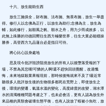
十六、放生能助生西
放生三施俱全，財布施、法布施、無畏布施，放生一舉盡
得。修行人以念佛為正行，以放生為助行;念佛為主，放生為
輔，如此修行，如順風之帆、順水之舟，用力少而成效多，以
此無上殊勝的功德回嚮往生西方極樂世界，往生大業必能穩操
勝券，高登西方九品蓮台必是指日可待。
將心比心設身處地
思及現今批評毀謗阻撓放生的所有人以後墮落受報的下
場，不禁為其悲嘆!可憐的人啊!還不趕快回頭覺醒，改過懺
悔，未來地獄殺業果報現前，那時候後悔就來不及了!最近常
聽很多人批評放生後的生物很多都死在荒野上，即使放生之
後，環境的變遷，氣溫水溫的變化，高度緯度的改變，湖水潭
水的清濁種種問題考慮之下，也未必會活，更有人認為放生外
來品種的異類會破壞生態平衡，也有人說放了蝦被小魚吃，放