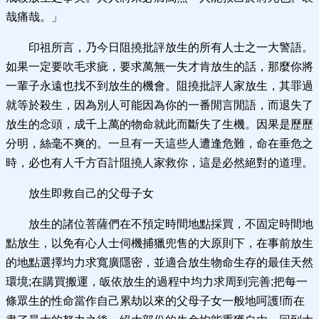
哉痛哉。」
印祖所言，乃今日阻撓批評放生的所有人士之一大警語。
如果一定要吹毛求疵，要求萬無一失才肯放生的話，那麼你將
一輩子永遠也找不到放生的機會。阻撓批評人家放生，其罪過
就等於殺生，因為別人可能因為你的一番閒言閒語，而退失了
放生的念頭，成千上萬的物命就此而斷失了生機。因果是歷歷
分明，絲毫不爽的。一旦有一天這些人遭逢危難，命在垂危之
時，必也有人千方百計阻撓人家救你，這是必然絕對的道理。
放生即救自己的父母子女
放生的諸位菩薩們在不預定時間地點採買，不固定時間地
點放生，以免有心人士伺機捕獵兜售的大原則下，在事前放生
的地點選擇均力求寬廣隱密，並適合放生物命生存的最佳天然
環境;在購買搬運，皈依放生的過程中均力求周到完善;把每一
條眾生的性命當作自己累劫以來的父母子女一般地呵護!而在