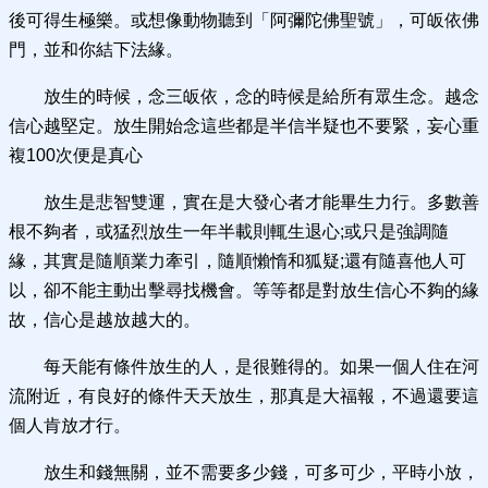
後可得生極樂。或想像動物聽到「阿彌陀佛聖號」，可皈依佛
門，並和你結下法緣。
放生的時候，念三皈依，念的時候是給所有眾生念。越念
信心越堅定。放生開始念這些都是半信半疑也不要緊，妄心重
複100次便是真心
放生是悲智雙運，實在是大發心者才能畢生力行。多數善
根不夠者，或猛烈放生一年半載則輒生退心;或只是強調隨
緣，其實是隨順業力牽引，隨順懶惰和狐疑;還有隨喜他人可
以，卻不能主動出擊尋找機會。等等都是對放生信心不夠的緣
故，信心是越放越大的。
每天能有條件放生的人，是很難得的。如果一個人住在河
流附近，有良好的條件天天放生，那真是大福報，不過還要這
個人肯放才行。
放生和錢無關，並不需要多少錢，可多可少，平時小放，