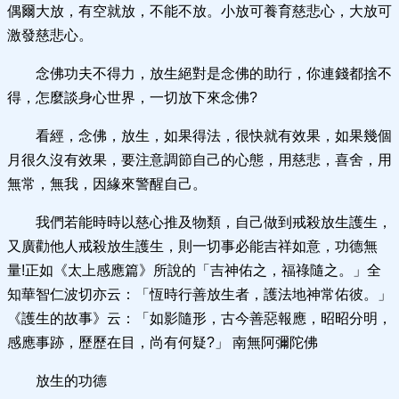
偶爾大放，有空就放，不能不放。小放可養育慈悲心，大放可
激發慈悲心。
念佛功夫不得力，放生絕對是念佛的助行，你連錢都捨不
得，怎麼談身心世界，一切放下來念佛?
看經，念佛，放生，如果得法，很快就有效果，如果幾個
月很久沒有效果，要注意調節自己的心態，用慈悲，喜舍，用
無常，無我，因緣來警醒自己。
我們若能時時以慈心推及物類，自己做到戒殺放生護生，
又廣勸他人戒殺放生護生，則一切事必能吉祥如意，功德無
量!正如《太上感應篇》所說的「吉神佑之，福祿隨之。」全
知華智仁波切亦云：「恆時行善放生者，護法地神常佑彼。」
《護生的故事》云：「如影隨形，古今善惡報應，昭昭分明，
感應事跡，歷歷在目，尚有何疑?」 南無阿彌陀佛
放生的功德