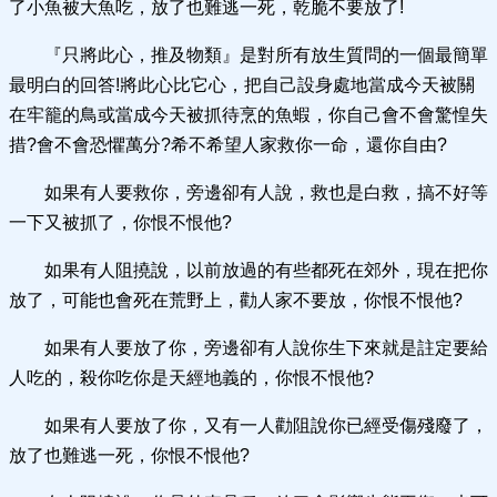
了小魚被大魚吃，放了也難逃一死，乾脆不要放了!
『只將此心，推及物類』是對所有放生質問的一個最簡單
最明白的回答!將此心比它心，把自己設身處地當成今天被關
在牢籠的鳥或當成今天被抓待烹的魚蝦，你自己會不會驚惶失
措?會不會恐懼萬分?希不希望人家救你一命，還你自由?
如果有人要救你，旁邊卻有人說，救也是白救，搞不好等
一下又被抓了，你恨不恨他?
如果有人阻撓說，以前放過的有些都死在郊外，現在把你
放了，可能也會死在荒野上，勸人家不要放，你恨不恨他?
如果有人要放了你，旁邊卻有人說你生下來就是註定要給
人吃的，殺你吃你是天經地義的，你恨不恨他?
如果有人要放了你，又有一人勸阻說你已經受傷殘廢了，
放了也難逃一死，你恨不恨他?