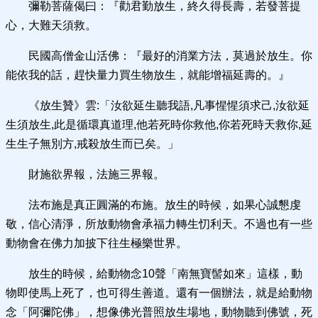
彌勒菩薩偈曰：『勸君勤放生，終久得長壽，若發菩提
心，大難天須救。
民國高僧金山活佛：『最好的消業方法，莫過於放生。你
能依我的話，趕快量力買生物放生，就能增福延壽的。』
《放生贊》雲:「汝欲延生聽我語,凡事惺惺須求己,汝欲延
生須放生,此是循環真道理,他若死時你救他,你若死時天救你,延
生生子無別方,戒殺放生而已矣。」
財施欲界報，法施三界報。
法布施是真正圓滿的布施。放生的時候，如果心誠懇虔
敬，信心清淨，所放動物會承福力轉生忉利天。不過也有一些
動物會在佛力加披下往生極樂世界。
放生的時候，給動物念10聲「南無寶髻如來」這樣，動
物即使馬上死了，也可得生善道。還有一個辦法，就是給動物
念「阿彌陀佛」，想像佛光普照放生場地，動物聽到佛號，死