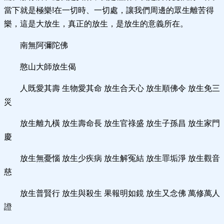
當下就是極樂!在一切時、一切處，讓我們周邊的眾生離苦得
樂，這是大放生，真正的放生，是放生的意義所在。
南無阿彌陀佛
憨山大師放生偈
人既愛其壽 生物愛其命 放生合天心 放生順佛令 放生免三
災
放生離九橫 放生壽命長 放生官祿盛 放生子孫昌 放生家門
慶
放生無憂惱 放生少疾病 放生解冤結 放生罪垢淨 放生觀音
慈
放生普賢行 放生與殺生 果報明如鏡 放生又念佛 萬修萬人
證