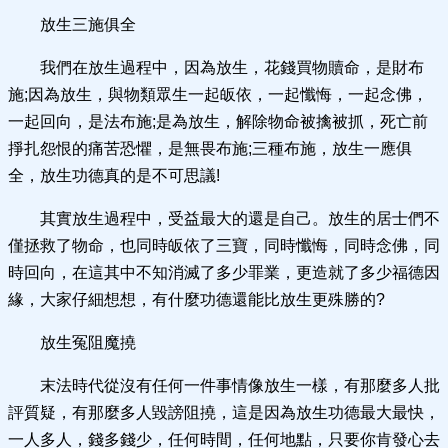
放生三施俱全
我們在放生過程中，因為放生，花錢買物贖命，是財布
施;因為放生，與物類眾生一起皈依，一起懺悔，一起念佛，
一起回向，是法布施;是為放生，解除物命被擒被抓，死亡前
掙扎怨恨的痛苦恐懼，是無畏布施;三種布施，放生一應俱
全，放生功德真的是不可思議!
其實放生過程中，受益最大的還是自己。放生的居士們不
僅拯救了物命，也同時皈依了三寶，同時懺悔，同時念佛，同
時回向，在這其中不知消滅了多少罪業，更造就了多少福德因
緣，大家仔細想想，有什麼功德還能比放生更殊勝的?
放生冤阻魔撓
末法時代從沒有任何一件事情像放生一樣，有那麼多人批
評質疑，有那麼多人毀謗阻撓，這是因為放生功德最大最快，
一人多人，錢多錢少，任何時間，任何地點，只要你肯發心去