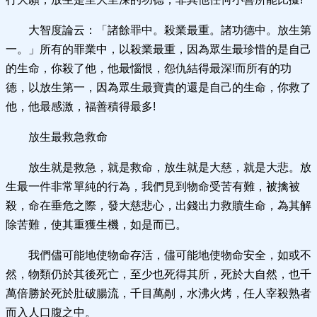
大智度論云：「諸餘罪中。殺業最重。諸功德中。放生第
一。」所有的罪業中，以殺業最重，因為眾生最珍惜的是自己
的生命，你殺了他，他最惱恨，怨仇結得最深!而所有的功
德，以放生第一，因為眾生最寶貴的還是自己的生命，你救了
他，他最感激，福善積得最多!
放生最救急救命
放生就是救急，就是救命，放生就是大慈，就是大悲。放
生最一件非常單純的行為，我們見到物命受苦有難，被擒被
殺，命在垂危之際，發大慈悲心，出錢出力救贖生命，為其解
除苦難，使其重獲生機，如是而已。
我們儘可能地使物命存活，儘可能地使物命安全，如或不
然，物類仍於其後死亡，至少也死得其所，死於大自然，也千
萬倍勝於死於肚破腸流，千目萬剮，水沸火烤，任人宰殺熟者
而入人口腹之中。