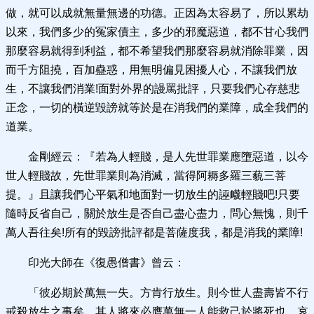
做，就可以成就無量無邊的功德。正因為太容易了，所以累劫
以來，我們多少的冤家債主，多少的邪魔惡道，都不甘心我們
那麼容易就得到利益，都不希望我們那麼容易就消除罪業，因
而千方阻撓，百加蠱惑，用無明偏見困擾人心，不讓我們放
生，不讓我們消業!面對外界的謾罵批評，只要我們心存慈悲
正念，一切的橫逆毀謗就等於是在消我們的業障，成全我們的
道業。
金剛經云：『若為人輕賤，是人先世罪業應墮惡道，以今
世人輕賤故，先世罪業則為消滅，當得阿耨多羅三藐三菩
提。』且讓我們心平氣和地面對一切放生的誣衊輕賤吧!只要
隨時反省自己，關於放生是否自己盡心盡力，問心無愧，則千
萬人吾往矣!所有的毀謗批評都是菩薩度我，都是消我的業障!
印光大師在《復愚僧書》曾云：
「彼必期於萬無一失。方肯行放生。則今世人盡壽皆不行
戒殺放生之事矣。其人將來必膺萬無一人能救己於將死也。哀