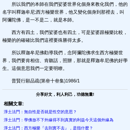
所以我們的本師在我們娑婆世界化個身來教化我們，他的
名字叫釋迦牟尼;西方極樂世界，他又變化個身到那裡去，叫
阿彌陀佛，是一不是二，就是本師。
西方有四土，我們娑婆也有四土，可是娑婆跟極樂比較，
極樂的的確確比我們這裡要殊勝得太多。
所以釋迦牟尼佛勸導我們，念阿彌陀佛求生西方極樂世
界，我們要肯相信、肯聽話，照辦，那就是釋迦牟尼佛的好學
生。這個意思我們一定要明瞭。
普賢行願品疏(第叄十叄集)1986/1
分享好文，利人利己，功德無量!
相關文章:
淨土法門：無自性是否就是性空的意思？
淨土法門：學佛放不下外緣得不到真實的利益今天這個外緣為
淨土法門：西方極樂『去則實不去』，是指什麼？