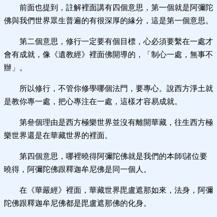
前面也提到，註解裡面講有四個意思，第一個就是阿彌陀
佛與我們世界眾生普遍的有很深厚的緣分，這是第一個意思。
第二個意思，修行一定要有個目標，心必須要繫在一處才
會有成就，像《遺教經》裡面佛開導的，「制心一處，無事不
辦」。
所以修行，不管你修學哪個法門，要專心。說西方淨土就
是教你專一處，把心專注在一處，這樣才容易成就。
第叄個理由是西方極樂世界並沒有離開華藏，往生西方極
樂世界還是在華藏世界的裡面。
第四個意思，哪裡曉得阿彌陀佛就是我們的本師!諸位要
曉得，阿彌陀佛跟釋迦牟尼佛是同一個人。
在《華嚴經》裡面，華藏世界毘盧遮那如來，法身，阿彌
陀佛跟釋迦牟尼佛都是毘盧遮那佛的化身。