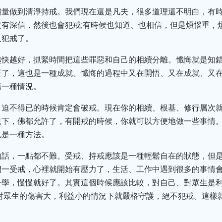
儘量做到清淨持戒。我們現在還是凡夫，很多道理還不明白，有
有深信，然後也會犯戒;有時候也知道、也相信，但是煩惱重，
又犯戒了。
越快越好，抓緊時間把這些罪惡和自己的相續分離。懺悔就是知
正了，這也是一種成就。懺悔的過程中又在開悟、又在成就、又
第一種情況。
。迫不得已的時候肯定會破戒。現在你的相續、根基、修行層次
況下，佛都允許了，有開戒的時候，你就可以方便地做一些事情
也是一種方法。
的話，一點都不難。受戒、持戒應該是一種輕鬆自在的狀態，但
們一受戒，心裡就開始有壓力了，生活、工作中遇到很多的事情
一學，慢慢就好了。其實這個時候應該比較，對自己、對眾生是
對眾生的傷害大，利益小的情況下就嚴格守護，絕不犯戒。這樣