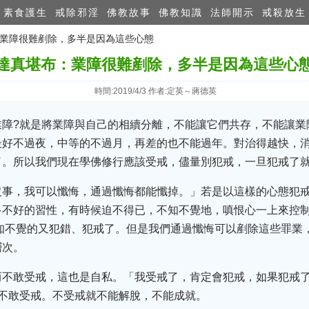
素食護生
戒除邪淫
佛教故事
佛教知識
法師開示
戒殺放生
：業障很難剷除，多半是因為這​些心態
達真堪布：業障很難剷除，多半是因為這​些心
時間:2019/4/3 作者:定英～蔣德英
業障?就是將業障與自己的相續分離，不能讓它們共存，不能讓業
最好不過夜，中等的不過月，再差的也不能過年。對治得越快，
了。所以我們現在學佛修行應該受戒，儘量別犯戒，一旦犯戒了
沒事，我可以懺悔，通過懺悔都能懺掉。」若是以這樣的心態犯
不好的習性，有時候迫不得已，不知不覺地，嗔恨心一上來控制
知不覺的又犯錯、犯戒了。但是我們通過懺悔可以剷除這些罪業
層次。
而不敢受戒，這也是自私。「我受戒了，肯定會犯戒，如果犯戒了
就不敢受戒。不受戒就不能解脫，不能成就。