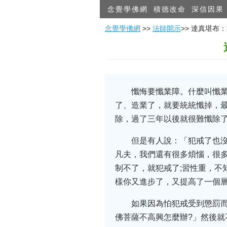
念覺學佛網
積德改命
深信因果
念覺學佛網
>>
法師開示
>> 達真堪布
懺悔要懺業障。什麼叫懺
了、造業了，就要統統懺掉，
除，過了三年以後就很難懺除
但是有人說：「犯戒了也
凡夫，我們還有很多煩惱，很多
制不了，就犯戒了;習性重，不
樣你又進步了，又提高了一個
如果因為怕犯戒受到懲罰
佛菩薩不高興怎麼辦?」然後