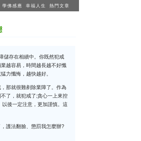
學佛感應
幸福人生
熱門文章
態
障儲存在相續中。你既然犯戒
消業越容易，時間越長越不好懺
就猛力懺悔，越快越好。
戒，那就很難剷除業障了。作為
不了，就犯戒了;貪心一上來控
，以後一定注意，更加謹慎。這
，護法翻臉、懲罰我怎麼辦?