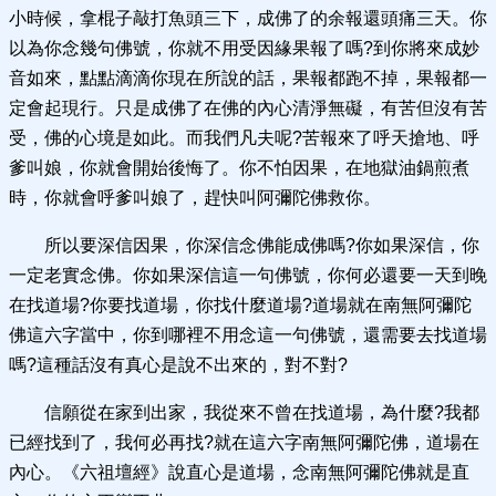
小時候，拿棍子敲打魚頭三下，成佛了的余報還頭痛三天。你
以為你念幾句佛號，你就不用受因緣果報了嗎?到你將來成妙
音如來，點點滴滴你現在所說的話，果報都跑不掉，果報都一
定會起現行。只是成佛了在佛的內心清淨無礙，有苦但沒有苦
受，佛的心境是如此。而我們凡夫呢?苦報來了呼天搶地、呼
爹叫娘，你就會開始後悔了。你不怕因果，在地獄油鍋煎煮
時，你就會呼爹叫娘了，趕快叫阿彌陀佛救你。
所以要深信因果，你深信念佛能成佛嗎?你如果深信，你
一定老實念佛。你如果深信這一句佛號，你何必還要一天到晚
在找道場?你要找道場，你找什麼道場?道場就在南無阿彌陀
佛這六字當中，你到哪裡不用念這一句佛號，還需要去找道場
嗎?這種話沒有真心是說不出來的，對不對?
信願從在家到出家，我從來不曾在找道場，為什麼?我都
已經找到了，我何必再找?就在這六字南無阿彌陀佛，道場在
內心。《六祖壇經》說直心是道場，念南無阿彌陀佛就是直