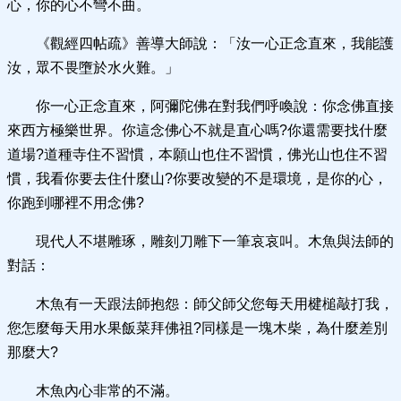
心，你的心不彎不曲。
《觀經四帖疏》善導大師說：「汝一心正念直來，我能護
汝，眾不畏墮於水火難。」
你一心正念直來，阿彌陀佛在對我們呼喚說：你念佛直接
來西方極樂世界。你這念佛心不就是直心嗎?你還需要找什麼
道場?道種寺住不習慣，本願山也住不習慣，佛光山也住不習
慣，我看你要去住什麼山?你要改變的不是環境，是你的心，
你跑到哪裡不用念佛?
現代人不堪雕琢，雕刻刀雕下一筆哀哀叫。木魚與法師的
對話：
木魚有一天跟法師抱怨：師父師父您每天用楗槌敲打我，
您怎麼每天用水果飯菜拜佛祖?同樣是一塊木柴，為什麼差別
那麼大?
木魚內心非常的不滿。