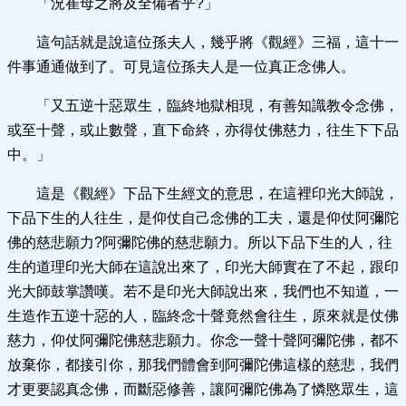
「況崔母之將及全備者乎?」
這句話就是說這位孫夫人，幾乎將《觀經》三福，這十一
件事通通做到了。可見這位孫夫人是一位真正念佛人。
「又五逆十惡眾生，臨終地獄相現，有善知識教令念佛，
或至十聲，或止數聲，直下命終，亦得仗佛慈力，往生下下品
中。」
這是《觀經》下品下生經文的意思，在這裡印光大師說，
下品下生的人往生，是仰仗自己念佛的工夫，還是仰仗阿彌陀
佛的慈悲願力?阿彌陀佛的慈悲願力。所以下品下生的人，往
生的道理印光大師在這說出來了，印光大師實在了不起，跟印
光大師鼓掌讚嘆。若不是印光大師說出來，我們也不知道，一
生造作五逆十惡的人，臨終念十聲竟然會往生，原來就是仗佛
慈力，仰仗阿彌陀佛慈悲願力。你念一聲十聲阿彌陀佛，都不
放棄你，都接引你，那我們體會到阿彌陀佛這樣的慈悲，我們
才更要認真念佛，而斷惡修善，讓阿彌陀佛為了憐愍眾生，這