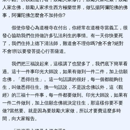
人家念佛，鼓勵人家求生西方極樂世界，做弘揚阿彌陀佛的佛
事，阿彌陀佛怎麼會不加持你?
假使你發心為道種寺在付出，你經常在道種寺當義工，很
發心協助我們住持做許多弘法利生的事情。有一天你快要死
了，我們住持上德下清法師，難道會不理你嗎?會不會?絕對
不會!所以要發菩提心行菩薩道。
我們把三福說起來，這樣講了也蠻多了，我們底下簡單看
過。這十一件事印光大師說，如果有做到一件二件，加上信願
念佛，「悉得往生」。這一句話講的很好，每一個都能夠往
生，叫做悉得往生。換一句話說，不是說念佛以外，這《觀
經》的三福十一件事，每一件都要做到。印光大師說，如果有
一件二件做到，加上信願念佛就決定往生，那這樣你要不要
做?當然要。就是因為要鼓勵大家做，所以才要費這麼多時
間，向大家報告。