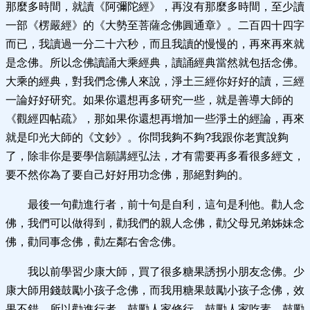
那麼多時間，就讀《阿彌陀經》，再沒有那麼多時間，至少讀
一部《楞嚴經》的《大勢至菩薩念佛圓通章》。二百四十四字
而已，我讀過一分二十六秒，而且我讀的慢慢的，再來再來就
是念佛。所以念佛讀誦大乘經典，讀誦經典當然就包括念佛。
大乘的經典，對我們念佛人來說，淨土三經你好好的讀，三經
一論好好研究。如果你還想再多研究一些，就是善導大師的
《觀經四帖疏》，那如果你還想再增加一些淨土的經論，再來
就是印光大師的《文鈔》。你問我夠不夠?我跟你老實說夠
了，除非你是要學信願講經弘法，才有需要再多看很多經文，
要不然你為了要自己好好用功念佛，那絕對夠的。
最後一句勸進行者，前十句是自利，這句是利他。勸人念
佛，我們可以做得到，勸我們的親人念佛，勸父母兄弟姊妹念
佛，勸同事念佛，勸左鄰右舍念佛。
我以前學習少康大師，買了很多糖果誘拐小朋友念佛。少
康大師用錢鼓勵小孩子念佛，而我用糖果鼓勵小孩子念佛，效
果不錯。所以勸進行者，鼓勵人家修行，鼓勵人家吃素，鼓勵