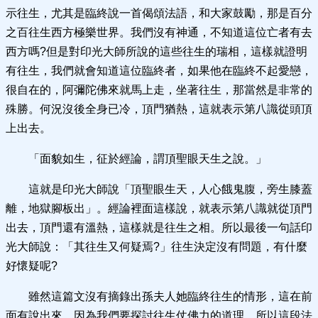
示往生，尤其是臨終說一首偈頌法語，和大家鼓勵，那是百分
之百往生西方極樂世界。我們沒有神通，不知道這位亡者有去
西方嗎?但是對印光大師所說的這些往生的瑞相，這樣就證明
有往生，我們就會知道這位臨終者，如果他在臨終不起愛戀，
很自在的，阿彌陀佛來就馬上走，坐著往生，那當然是非常的
殊勝。何況沒後全身已冷，頂門猶熱，這就表示第八識從頭頂
上出去。
「面貌如生，征於經論，謂頂聖眼天生之說。」
這就是印光大師說「頂聖眼生天，人心餓鬼腹，旁生膝蓋
離，地獄腳板出」。經論裡面這樣說，就表示第八識就從頂門
出去，頂門還有溫熱，這樣就是往生之相。所以最後一句話印
光大師說：「其往生又何疑焉?」往生決定沒有問題，有什麼
好懷疑呢?
雖然這篇文沒有摘錄出孫夫人她臨終往生的情形，這在前
面有說出來。因為我們要探討往生仗佛力的道理，所以這段法