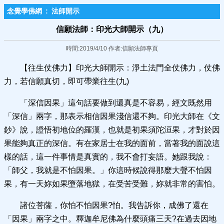
念覺學佛網
:
法師開示
信願法師：印光大師開示（九）
時間:2019/4/10 作者:信願法師專頁
【往生仗佛力】印光大師開示：淨土法門全仗佛力，仗佛
力，若信願真切，即可帶業往生(九)
「深信因果」這句話要做到還真是不容易，經文既然用
「深信」兩字，那表示相信因果淺信還不夠。印光大師在《文
鈔》說，證悟初地位的羅漢，也就是初果須陀洹果，才對於因
果能夠真正的深信。有在家居士在我的面前，當著我的面說這
樣的話，這一件事情是真實的，我不會打妄語。她跟我說：
「師父，我就是不怕因果。」你這時候說得那麼大聲不怕因
果，有一天妳如果墮落地獄，在受苦受難，妳就非常的害怕。
諸位菩薩，你怕不怕因果?怕。我告訴你，成佛了還在
「因果」兩字之中。釋迦牟尼佛為什麼頭痛三天?在過去因地