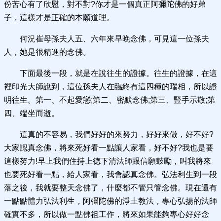
份苦心有了欣慰，對不對?你才是一個真正阿彌陀佛的好弟
子，這樣才是正確的本願道理。
何況崔母孫夫人五、六年來早晚念佛，可見這一位孫夫
人，她是很精進的念佛。
下面最後一段，就是在說往生的證據。往生的證據，在這
裡印光大師說到，這位孫夫人在臨終有這四種的瑞相，所以證
明往生。第一、不起愛戀;第二、密默念佛;第三、豎手示敬;第
四、端坐而逝。
這真的不容易，我們好好的來努力，好好來做，好不好?
大家認真念佛，將來死好看一點讓人家看，好不好?我也是要
這樣努力!早上我們住持上德下清法師跟信願鼓勵，叫我將來
也要死好看一點，給人家看，我會認真念佛。弘法利生到一段
落之後，我就要整天念佛了，什麼都不管只管念佛。現在還有
一點點體力弘法利生，阿彌陀佛的淨土教法，專心弘揚的法師
確實不多，所以做一點佛祖工作，將來如果能夠專心好好念