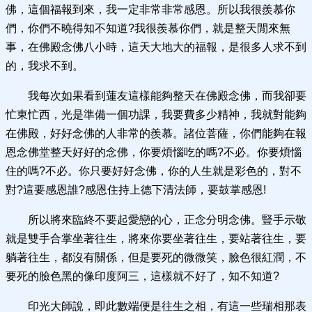
佛，這個福報到來，我一定非常非常感恩。所以我很羨慕你
們，你們不曉得知不知道?我很羨慕你們，就是整天閒來無
事，在佛殿念佛八小時，這天大地大的福報，是很多人求不到
的，我求不到。
我每次如果看到蓮友這樣能夠整天在佛殿念佛，而我卻要
忙東忙西，光是準備一個功課，我要費多少精神，我就對能夠
在佛殿，好好念佛的人非常的羨慕。諸位菩薩，你們能夠在報
恩念佛堂整天好好的念佛，你要煩惱吃的嗎?不必。你要煩惱
住的嗎?不必。你只要好好念佛，你的人生就是彩色的，對不
對?這要感恩誰?感恩住持上德下清法師，要鼓掌感恩!
所以將來臨終不要起愛戀的心，正念分明念佛。豎手示敬
就是雙手合掌坐著往生，將來你要坐著往生，要站著往生，要
躺著往生，都沒有關係，但是要死的微微笑，臉色很紅潤，不
要死的臉色黑的像印度阿三，這樣就不好了，知不知道?
印光大師說，即此數端便是往生之相，有這一些瑞相那表