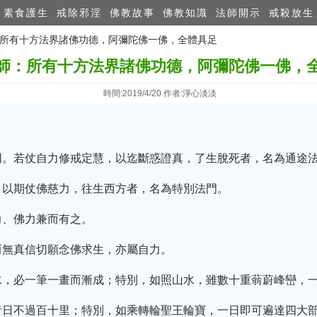
素食護生
戒除邪淫
佛教故事
佛教知識
法師開示
戒殺放生
師：所有十方法界諸佛功德，阿彌陀佛一佛，全體具足
師：所有十方法界諸佛功德，阿彌陀佛一佛，
時間:2019/4/20 作者:淨心淡淡
同。若仗自力修戒定慧，以迄斷惑證真，了生脫死者，名為通途
，以期仗佛慈力，往生西方者，名為特別法門。
力、佛力兼而有之。
而無真信切願念佛求生，亦屬自力。
水，必一筆一畫而漸成；特別，如照山水，雖數十重蓊蔚峰巒，
者日不過百十里；特別，如乘轉輪聖王輪寶，一日即可遍達四大