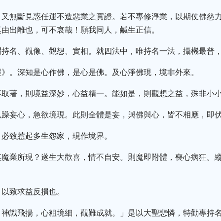
，又無斷見惑任運不造惡業之實證。若不專修淨業，以期仗佛慈
莫由出離也，可不哀哉！願我同人，鹹生正信。
謂持名、觀像、觀想、實相。就四法中，唯持名一法，攝機最普
經》。深知是心作佛，是心是佛。及心淨佛現，境非外來。
不取著，則境益深妙，心益精一。能如是，則觀想之益，殊非小
以躁妄心，急欲境現。此則全體是妄，與佛與心，皆不相應，即
，必致惹起多生怨家，現作境界。
其魔業所現？遂生大歡喜，情不自安。則魔即附體，喪心病狂。
，以致求益反損也。
，神識飛揚，心粗境細，觀難成就。」是以大聖悲憐，特勸專持