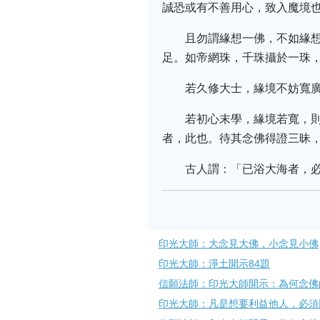
誠恐或有不善用心，致入魔境
且勿謂緣想一佛，不如緣
足。如帝網珠，千珠攝於一珠
若久修大士，緣境不妨寬
若初心末學，緣境若寬，
者，此也。待其念佛得證三昧
古人謂：「已浴大海者，
印光大師：大念見大佛，小念見小佛
印光大師：淨土開示84題
信願法師：印光大師開示：為何念佛
印光大師：凡是想要利益他人，必須