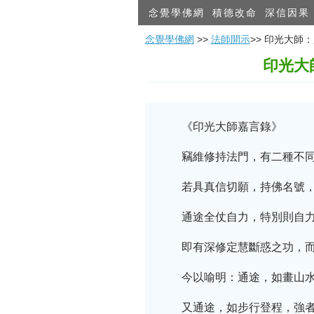
念覺學佛網
積德改命
深信因果
念覺學佛網
>>
法師開示
>> 印光大
印光大
《印光大師嘉言錄》
竊維修持法門，有二種不
若具真信切願，持佛名號
通途全仗自力，特別則自
即有深修定慧斷惑之功，
今以喻明：通途，如畫山
又通途，如步行登程，強