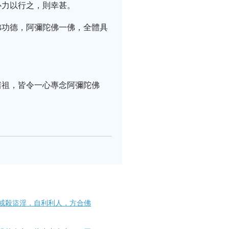
心力以行之，則幸甚。
佛功德，阿彌陀佛一佛，全體具
諸祖，皆令一心專念阿彌陀佛
戒殺盜淫，自利利人，方合佛