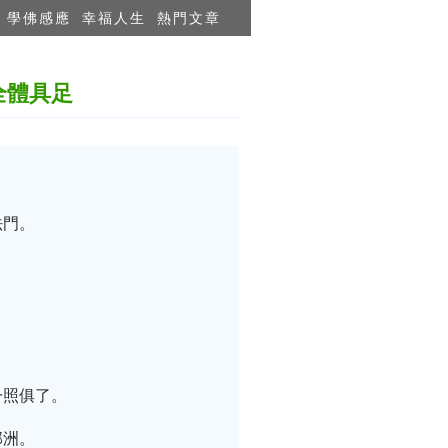
學佛感應
幸福人生
熱門文章
全體具足
法門。
一照俱了。
部洲。