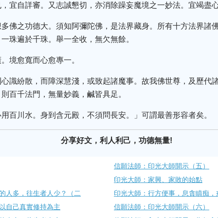
也，宜自詳審。又志誠懇切，亦消除躁妄魔境之一妙法。宜竭盡
想多佛之功德大。須知阿彌陀佛，是法界藏身。所有十方法界諸
，一珠遍於千珠。舉一全收，無欠無餘。
廣。境愈寬而心愈專一。
則心識紛散，而障深慧淺，或致起諸魔事。故我佛世尊，及歷代
，則百千法門，無量妙義，鹹皆具足。
必用百川水。身到含元殿，不須問長安。」可謂最善形容者矣。
分享好文，利人利己，功德無量!
信願法師：印光大師開示（五）
印光大師：家興、家敗的始點
的人多，往生者人少？（二
印光大師：行方便事，息貪瞋痴，
以自己真實修持為主
信願法師：印光大師開示（六）