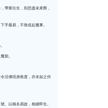
力，帶業往生，則恐盡未來際，
，下手最易，不致或起魔事。
小。
伏魔胎。
縱令活佛現身救度，亦末如之何
名號。以稱名易故，相續即生。