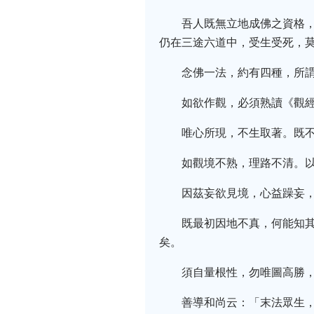
吾人既無立地成佛之資格
仍在三途六道中，受生受死，
念佛一法，約有四種，所
如欲作觀，必須熟讀《觀
唯心所現，不生取著。既
如觀境不熟，理路不清。
因茲妄欲見境，心益躁妄
既最初因地不真，何能知
矣。
須自量根性，勿唯圖高勝
善導和尚云：「末法眾生