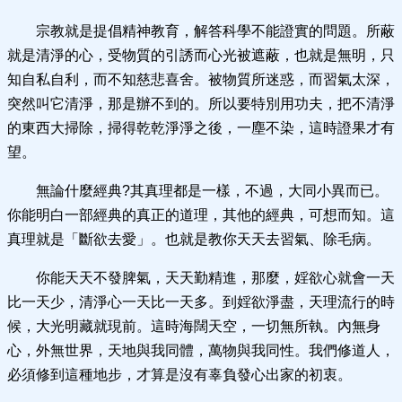
宗教就是提倡精神教育，解答科學不能證實的問題。所蔽
就是清淨的心，受物質的引誘而心光被遮蔽，也就是無明，只
知自私自利，而不知慈悲喜舍。被物質所迷惑，而習氣太深，
突然叫它清淨，那是辦不到的。所以要特別用功夫，把不清淨
的東西大掃除，掃得乾乾淨淨之後，一塵不染，這時證果才有
望。
無論什麼經典?其真理都是一樣，不過，大同小異而已。
你能明白一部經典的真正的道理，其他的經典，可想而知。這
真理就是「斷欲去愛」。也就是教你天天去習氣、除毛病。
你能天天不發脾氣，天天勤精進，那麼，婬欲心就會一天
比一天少，清淨心一天比一天多。到婬欲淨盡，天理流行的時
候，大光明藏就現前。這時海闊天空，一切無所執。內無身
心，外無世界，天地與我同體，萬物與我同性。我們修道人，
必須修到這種地步，才算是沒有辜負發心出家的初衷。