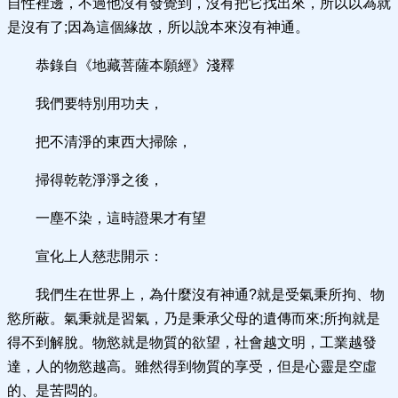
自性裡邊，不過他沒有發覺到，沒有把它找出來，所以以為就
是沒有了;因為這個緣故，所以說本來沒有神通。
恭錄自《地藏菩薩本願經》淺釋
我們要特別用功夫，
把不清淨的東西大掃除，
掃得乾乾淨淨之後，
一塵不染，這時證果才有望
宣化上人慈悲開示：
我們生在世界上，為什麼沒有神通?就是受氣秉所拘、物
慾所蔽。氣秉就是習氣，乃是秉承父母的遺傳而來;所拘就是
得不到解脫。物慾就是物質的欲望，社會越文明，工業越發
達，人的物慾越高。雖然得到物質的享受，但是心靈是空虛
的、是苦悶的。