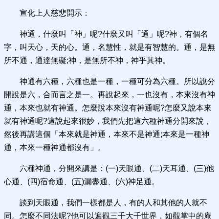
宣化上人慈悲開示：
神通，什麼叫「神」呢?什麼又叫「通」呢?神，有個名
字，叫天心，天的心。通，名慧性，就是有智慧的。通，是無
所不通，通達無礙;神，是無所不神，神乎其神。
神通有六種，六種也是一種，一種可分為六種。所以說分
開說是六，合而言之是一。再說起來，一也沒有，本來沒有神
通，本來也就有神通。怎麼說本來沒有神通呢?怎麼又說本來
就有神通呢?這說起來很妙，我們先把這六種神通分開來說，
然後再講這個「本來就是神通，本來不是神通;本來是一種神
通，本來一種神通都沒有」。
六種神通，分開來講是：(一)天眼通、(二)天耳通、(三)他
心通、(四)宿命通、(五)漏盡通、(六)神足通。
談到天眼通，我們一樣都是人，有的人和其他的人就不
同。怎麼不同法呢?他可以遍觀三千大千世界，如觀掌中的庵