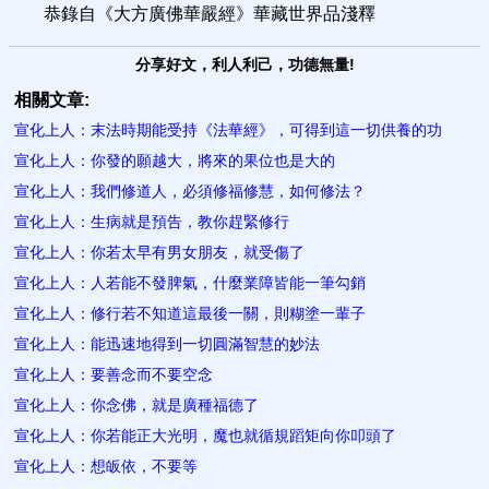
恭錄自《大方廣佛華嚴經》華藏世界品淺釋
分享好文，利人利己，功德無量!
相關文章:
宣化上人：末法時期能受持《法華經》，可得到這一切供養的功
宣化上人：你發的願越大，將來的果位也是大的
宣化上人：我們修道人，必須修福修慧，如何修法？
宣化上人：生病就是預告，教你趕緊修行
宣化上人：你若太早有男女朋友，就受傷了
宣化上人：人若能不發脾氣，什麼業障皆能一筆勾銷
宣化上人：修行若不知道這最後一關，則糊塗一輩子
宣化上人：能迅速地得到一切圓滿智慧的妙法
宣化上人：要善念而不要空念
宣化上人：你念佛，就是廣種福德了
宣化上人：你若能正大光明，魔也就循規蹈矩向你叩頭了
宣化上人：想皈依，不要等