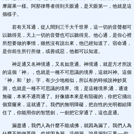
摩羅果一樣。阿那律尊者得到天眼通，是天眼第一，他就是這
個樣子。
若有天耳通，從人間到三千大千世界，這一切的音聲都可
以聽得見，天上一切的音聲也可以聽得見。他心通，是你心裡
所想要做的事情，雖然沒有說出來，他已經知道了。宿命通，
是你前生所行所做，或善或惡，他都可以知道。
神足通又名神境通，又名如意通。神境通，就是方才所說
的這個「神」，也就是一種不可思議的境界，這就叫神。這個
「神」和「妙」字，有少少地相似，所以有的時候說神妙莫
測，也就是一種不可思議的境界。境，是這種境界;通，通達
無礙，本來不通而通了。好像牆本來是有阻礙的，你把它捅出
個窟窿來，這就通了。我們的無明障礙，把自性的光明都給障
住了，你能用你的智慧劍，一劍把它穿通了，這也是通。
漏盡通，我們人為什麼不能成佛，就因為漏了。我們人為
什麼不能做菩薩，也就因為漏。這個漏，說是漏到三界──欲