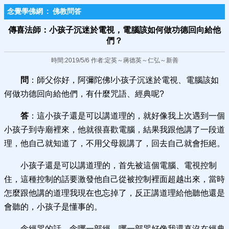
念覺學佛網
:
佛教問答
傳喜法師：小孩子沉​迷於電視，電腦該如何做功德回向給他
們？
時間:2019/5/6 作者:定英～蔣德英～仁弘～新善
問
：師父你好，阿彌陀佛!小孩子沉迷於電視、電腦該如
何做功德回向給他們，有什麼咒語、經典呢?
答
：這小孩子還是可以講道理的，就好像我上次遇到一個
小孩子到寺廟裡來，他就很喜歡電腦，結果我跟他講了一段道
理，他自己就知道了，不用父母親講了，回去自己就會拒絕。
小孩子還是可以講道理的，首先被這個電腦、電視控制
住，這種控制的話要激發他自己從被控制裡面超越出來，當時
怎麼跟他講的道理我現在也忘掉了，反正講道理給他聽他還是
會聽的，小孩子是懂事的。
念經咒的話，念哪一部經、哪一部咒好像我還真沒在經典