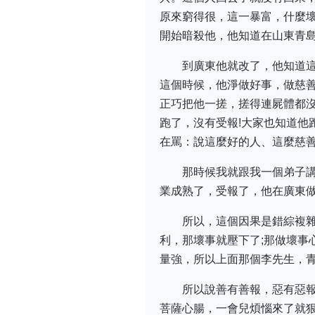
原來窮得很，這一暴富，什麼壞
開始暗殺他，他知道在山東青
到廣東他就改了，他知道
這個時候，他淨做好事，做慈
正巧把他一搓，搓得連屍體都沒
跑了，沒有受報!大家也知道他
在罵：說這麼好的人、這麼慈善
那時候我就跟我一個弟子
業成熟了，受報了，他在廣東
所以，這個因果是錯綜複雜
利，那壞事就壓下了;那做壞事
量強，所以上面那個李先生，
所以說善有善報，惡有惡
菩薩心腸，一會兒煩惱來了就