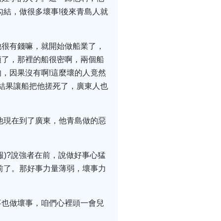
勾結，做很多壞事!後來青島人就
他很有錢嘛，就開始做船業了，
頭了，那裡的船很密啊，兩個船
，因果沒有啊!這麼壞的人竟然
，結果讓船把他搓死了，廣東人也
他現在到了廣東，他青島做的惡
)?說強者在前，說做好事心猛
前了。那好事力量薄弱，壞事力
事也做壞事，咱們心裡頭一會兒