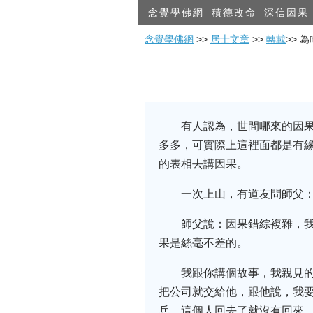
念覺學佛網
積德改命
深信因果
念覺學佛網
>>
居士文章
>>
轉載
>> 
有人認為，世間哪來的因
多多，可實際上這裡面都是有
的表相去講因果。
一次上山，有道友問師父
師父說：因果錯綜複雜，
果是絲毫不差的。
我跟你講個故事，我親見
把公司就交給他，跟他說，我
兵。這個人回去了就沒有回來