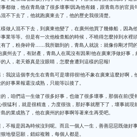
事都做，他在青島做了很多壞事!因為他有錢，跟青島市的官員
島混不下去了，他就跑廣東去了，他的歷史我很清楚。
這樣做人混不下去，到廣東他變了，在廣州他買了幾條船，因為
善事業等等。但是有一次他檢查船的時候，不曉得怎麼掉到水裡
有了，粉身碎骨……我所聽到的，青島人就說：就像你剛才問的
跑廣州去了，有財產，青島人在罵沒有因果!他在廣東淨做好事
的人，老天爺真是沒眼睛，怎麼會遭到這樣的惡報!
講：我說這個李先生在青島可是壞得很!他不象在廣東這麼好啊，
做的好事果報還沒成熟，只能等以後了。
的，咱們這一生做了很多好事，也做了很多壞事，那個在前(受報
心很猛利，就是很精進，力度很強，那好事就壓下了，壞事就現
青島的業成熟了，他在廣州的好事啊等著來生再受吧。
報，不報是因為時候沒到呢。而且一個人一生，善善惡惡既做好
狠狠地發惡願，錯綜複雜，每個人都是。