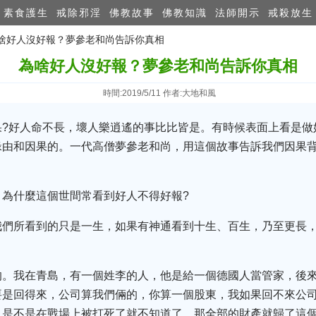
素食護生
戒除邪淫
佛教故事
佛教知識
法師開示
戒殺放生
為啥好人沒好報？夢參老和尚告訴你真相
為啥好人沒好報？夢參老和尚告訴你真相
時間:2019/5/11 作者:大地和風
果?好人命不長，壞人樂逍遙的事比比皆是。有時候表面上看是做
緣由和因果的。一代高僧夢參老和尚，用這個故事告訴我們因果
：為什麼這個世間常看到好人不得好報?
我們所看到的只是一生，如果有神通看到十生、百生，乃至更長
的。我在青島，有一個姓李的人，他是給一個德國人當管家，後
要是回得來，公司算我們倆的，你算一個股東，我如果回不來公
，是不是在戰場上被打死了就不知道了，那全部的財產就歸了這