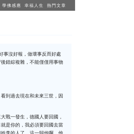
學佛感應
幸福人生
熱門文章
好事沒好報，做壞事反而好處
背後錯綜複雜，不能僅僅用事物
，看到過去現在和未來三世，因
來大戰一發生，德國人要回國，
司就是你的，我必須要回國去當
個姓李的人了。這一歸他啊，他