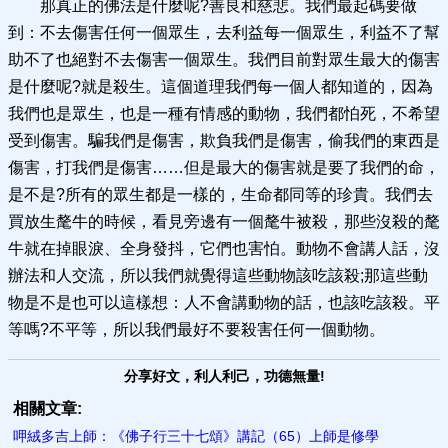
那真正的佛法是什麼呢?善良和慈悲。我們最起碼要做
到：不去傷害任何一個眾生，去利益每一個眾生，利益不了幫
助不了也絕對不去傷害一個眾生。我們目前對眾生最大的傷害
是什麼呢?就是殺生。這個道理我們每一個人都知道的，因為
我們也是眾生，也是一種有情感的動物，我們都怕死，不希望
受到傷害。騙我們是傷害，欺負我們是傷害，偷我們的東西是
傷害，打我們是傷害……但是最大的傷害就是要了我們的命，
是不是?所有的眾生都是一樣的，生命都同等的珍貴。我們去
買放生氂牛的時候，看見旁邊有一個氂牛被殺，那些沒殺的氂
牛就在掉眼淚、全身發抖，它們也害怕。動物不會講人話，沒
辦法和人交流，所以我們就覺得這些動物該吃該殺;那這些動
物是不是也可以這樣想：人不會講動物的話，也該吃該殺。平
等嗎?不平等，所以我們最好不要殺害任何一個動物。
分享好文，利人利己，功德無量!
相關文章:
呷絨多吉上師：《佛子行三十七頌》講記（65）上師是修學