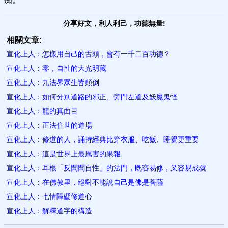
分享好文，利人利己，功德無量!
相關文章:
宣化上人：怎樣用自己的舌頭，會有一千二百功德？
宣化上人：零，自性的大光明藏
宣化上人：九法界眾生皆顛倒
宣化上人：如何分別道路的邪正、旁門左道及妖魔鬼怪
宣化上人：龍的真面目
宣化上人：正法住世的道場
宣化上人：修道的人，誦持經典比穿衣服、吃飯、睡覺更重要
宣化上人：這是世界上最厲害的果報
宣化上人：耳根「反聞聞自性」的法門，既容易修，又容易成就
宣化上人：在佛教里，絕對不能說自己是佛是菩薩
宣化上人：七情障礙修道心
宣化上人：解釋道字的構造