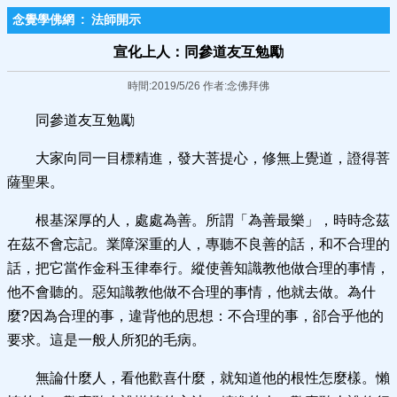
念覺學佛網
:
法師開示
宣化上人：同參道友互勉勵
時間:2019/5/26 作者:念佛拜佛
同參道友互勉勵
大家向同一目標精進，發大菩提心，修無上覺道，證得菩
薩聖果。
根基深厚的人，處處為善。所謂「為善最樂」，時時念茲
在茲不會忘記。業障深重的人，專聽不良善的話，和不合理的
話，把它當作金科玉律奉行。縱使善知識教他做合理的事情，
他不會聽的。惡知識教他做不合理的事情，他就去做。為什
麼?因為合理的事，違背他的思想：不合理的事，郤合乎他的
要求。這是一般人所犯的毛病。
無論什麼人，看他歡喜什麼，就知道他的根性怎麼樣。懶