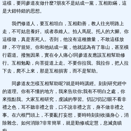
這樣，要同參道友做什麼?朋友不是結成一黨，互相欺瞞，這
是大錯特錯的思想。
我們修道人，要互相坦白，互相勸善，教人往光明路上
走，不可姑息養奸。或者恭維人。拍人馬屁。托人的大腳。你
這樣做，真是害死人。否則，他沒有這種膽量，不敢這樣放
肆，不守規矩。你和他結成一黨，他就認為有了靠山，甚至橫
行霸道。撥無因果，實在令人痛心!同參道友應該互相幫助修
行。互相勉勵，向菩提道上走。不要你拉我。我拉你，把人拉
下去，爬不上來，那是互相損害，而不是幫助。
同參道友怎樣互相幫助呢?就是時時講經。刻刻研究經中
的道理。你有不懂的地方，我來告欣你;我有不明白之處，你
來指點我。大家互相研究，虔誠的學習。切記!切記!眼不看非
禮之色，耳不聽非禮之音，口不說非禮之言，身不做非禮之
事。在六根門頭上，不要亂打妄想，要時時刻刻收攝身心，消
除雜念。如何消除?非常簡單，就是勤修戒定慧，息滅貪瞋
痴。