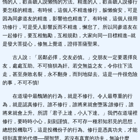
惰的人，歡喜聽人說懶惰的方法。精進的人，歡喜聽人說修行
要怎樣的精進。有時候，這個人不精進修行，躲懶偷安，可是
因為同參道友的精進，影響他也精進了。有時候，這個人很用
功修行，可是受人影響反而不精進，懈怠了。所以同參道友在
一起修行，要互相勉勵，互相規勸，大家向同一目標精進--就
是發大菩提心，修無上覺道，證得菩薩聖果。
古人說：「居鄰必擇，交友必慎。」交朋友一定要選擇良
友，處處互助。不可狼狽為奸。若交無益之友，令你往下流
走，甚至身敗名裂，永不翻身，而到地獄去。這是一件很危險
的事，不可不慎!
在道場中最醜陋的行為，就是不修行。令人最尊重的行
為，就是認真修行。誰不修行，誰將來就會墮落;誰修行，誰
將來就會上升。所謂「君子上達，小人下達。」我們在道場裡
修行，要時時小心，刻刻謹慎。不可存一種邪知邪見的思想，
總想投機取巧，這是投機份子的行為。修行是憑真功夫，才能
得到真實的代價──開智慧。若沒有真實的功夫，無論什麼