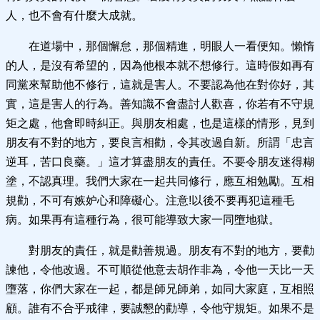
人，也不會有什麼大成就。
在道場中，那個懈怠，那個精進，明眼人一看便知。懶惰
的人，是沒有希望的，因為他根本就不想修行。這時假如再有
同黨來幫助他不修行，這就是害人。不要認為他在對你好，其
實，這是害人的行為。善知識不會盡討人歡喜，你若有不守規
矩之處，他會即時糾正。與朋友相處，也是這樣的情形，見到
朋友有不對的地方，要良言相勸，令其改過自新。所謂「忠言
逆耳，苦口良藥。」這才算盡朋友的責任。不要令朋友迷得糊
塗，不認真理。我們大家在一起共同修行，應互相勉勵。互相
規勸，不可有嫉妒心和障礙心。注意!以後不要再犯這種毛
病。如果再有這種行為，很可能導致大家一同墮地獄。
對朋友的責任，就是勸善規過。朋友有不對的地方，要勸
諫他，令他改過。不可順從他意去胡作非為，令他一天比一天
墮落，你們大家在一起，都是師兄師弟，如同大家庭，互相照
顧。誰有不合乎戒律，要誠懇的勸導，令他守規矩。如果不是