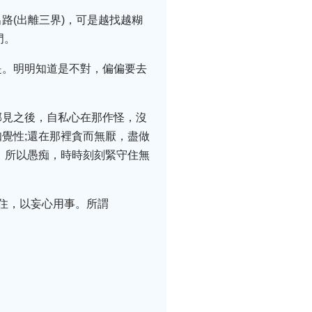
路(出離三界)，可是越找越糊
門。
是。明明知道是不對，偏偏要去
邪見之後，自私心在那作怪，沒
覺性;還在那裡貪而無厭，盡做
，所以愚痴，時時刻刻緊守住無
住，以妄心用事。所謂