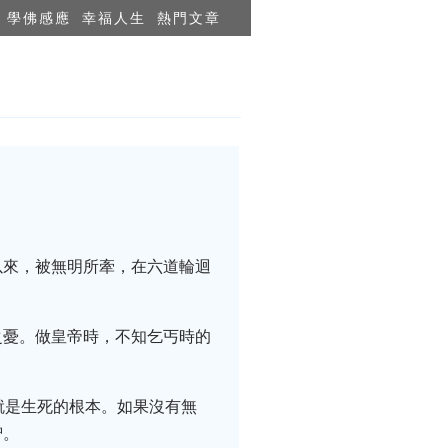
學佛感應
幸福人生
熱門文章
以來，被無明所牽，在六道輪迴
之憂。做皇帝時，不知乞丐時的
就是生死的根本。如果沒有無
智。