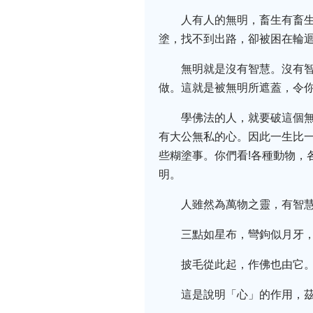
人有人的無明，畜生有畜生
塗，找不到出路，卻被困在輪迴
無明就是沒有智慧。沒有
做。這就是被無明所遮蓋，令
學佛法的人，就要破這個
有大公無私的心。因此一生比一
些糊塗事。你們看!各種動物，
明。
人雖然為萬物之靈，有智
三點如星布，彎鉤似月牙
披毛從此起，作佛也由它
這是說明「心」的作用，