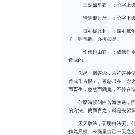
「三點如星布」：心字上
「彎鉤似月牙」：心字下
「披毛從此起」：披毛戴
羊、雞鴨鵝，亦復如是。
「作佛也由它」：成佛作
造成的。
你起一個善念，吉祥善神
差成千古恨」。善惡只在一念
而畜生，忽然而餓鬼，不停在
什麼時候明白苦海無邊，
的方法。簡而言之，就是去習
天天聽法，要明白法要。
作為尺標，來衡量自己一天之