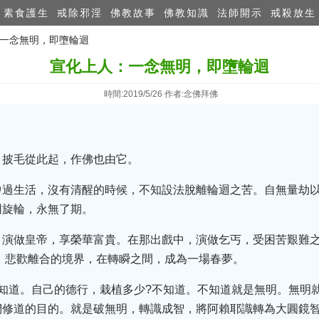
素食護生
戒除邪淫
佛教故事
佛教知識
法師開示
戒殺放生
：一念無明，即墮輪迴
宣化上人：一念無明，即墮輪迴
時間:2019/5/26 作者:念佛拜佛
，披毛從此起，作佛也由它。
中過生活，沒有清醒的時候，不知設法脫離輪迴之苦。自無量劫
同旋輪，永無了期。
，演做皇帝，享榮華富貴。在那出戲中，演做乞丐，受困苦艱難
。悲歡離合的境界，在轉瞬之間，成為一場春夢。
知道。自己的德行，栽植多少?不知道。不知道就是無明。無明
們修道的目的。就是破無明，轉識成智，將阿賴耶識轉為大圓鏡