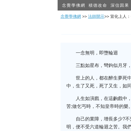
念覺學佛網
積德改命
深信因果
念覺學佛網
>>
法師開示
>> 宣化上人
一念無明，即墮輪迴
三點如星布，彎鉤似月牙
世上的人，都在醉生夢死
中，生了又死，死了又生，如
人生如演戲，在這齣戲中
苦;做乞丐時，不知皇帝時的樂
自己的業障，增長多少?不
明，便不受六道輪迴之苦。我