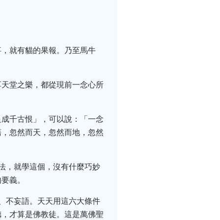
事，就有貓的果報。乃至馬牛
享天堂之樂，都從現前一念心所
足成千古恨」，可以說：「一念
蕩，忽然而天，忽然而地，忽然
法，就學這個，沒有什麼巧妙
的要義。
、不妄語。天天用這六大條件
德，才算是佛教徒。這是萬佛聖