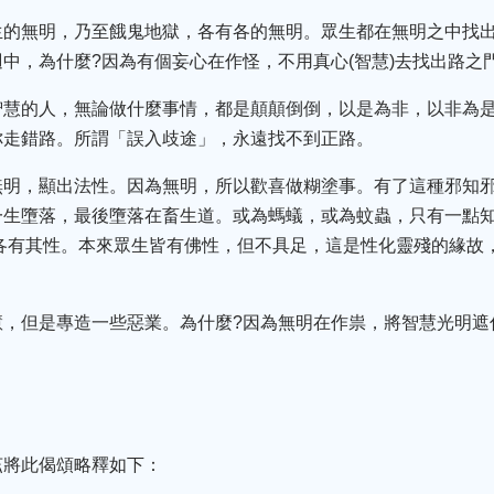
的無明，乃至餓鬼地獄，各有各的無明。眾生都在無明之中找出
中，為什麼?因為有個妄心在作怪，不用真心(智慧)去找出路之
智慧的人，無論做什麼事情，都是顛顛倒倒，以是為非，以非為
你走錯路。所謂「誤入歧途」，永遠找不到正路。
無明，顯出法性。因為無明，所以歡喜做糊塗事。有了這種邪知
生墮落，最後墮落在畜生道。或為螞蟻，或為蚊蟲，只有一點知
各有其性。本來眾生皆有佛性，但不具足，這是性化靈殘的緣故
慧，但是專造一些惡業。為什麼?因為無明在作祟，將智慧光明遮
，
。
茲將此偈頌略釋如下：