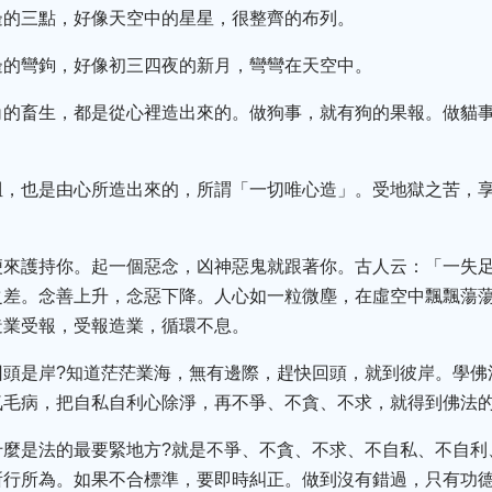
邊的三點，好像天空中的星星，很整齊的布列。
邊的彎鉤，好像初三四夜的新月，彎彎在天空中。
角的畜生，都是從心裡造出來的。做狗事，就有狗的果報。做貓
袓，也是由心所造出來的，所謂「一切唯心造」。受地獄之苦，
便來護持你。起一個惡念，凶神惡鬼就跟著你。古人云：「一失
之差。念善上升，念惡下降。人心如一粒微塵，在虛空中飄飄蕩
造業受報，受報造業，循環不息。
回頭是岸?知道茫茫業海，無有邊際，趕快回頭，就到彼岸。學佛
氣毛病，把自私自利心除淨，再不爭、不貪、不求，就得到佛法
什麼是法的最要緊地方?就是不爭、不貪、不求、不自私、不自利
所行所為。如果不合標準，要即時糾正。做到沒有錯過，只有功