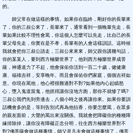
的。
師父常在做這樣的事情。如果你在臨終，剛好你的長輩來
了，你的三叔公來了，長輩來了，通常看到一個晚輩先走，長
輩如果比較不理性會罵，你這個人怎麼可以先走，比自己的長
輩父母先走，你實在是不孝，長輩有的人會這樣訓話。這時候
我就會把你三叔公請走，三叔公來來來，師父跟你講幾句話，
你的某某人，要到西方極樂世界了，他到西方極樂世界成菩
薩，神通道力了不起，他會保佑你活到一百二十歲，健健康
康、福祿吉祥，安享晚年。而且會保佑你們家庭，個個吉祥如
意。你現在罵他，他心裡很難過對不對?如果他內心起瞋怒
心，墮入鬼道當鬼，他抓得讓你沒地方跑，那你不就慘了嗎?
三叔公我們先到旁邊去，八個小時之後再讓你來。如果你要訓
話機會多的是，等到告別式再為他拈香，你要怎麼罵，在眾多
的親友面前，大聲的罵出來沒關係。我就會把障礙你的種種障
緣排除掉，讓你沒有障礙正念分明，往生西方極樂世界對不
對?佛菩薩會做這種事情，師父是凡夫會做這種事情了，佛菩