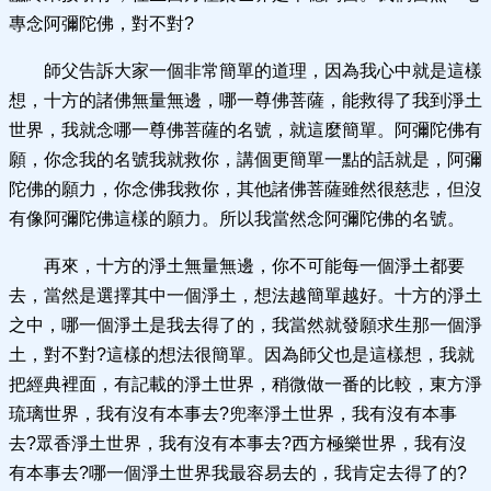
專念阿彌陀佛，對不對?
師父告訴大家一個非常簡單的道理，因為我心中就是這樣
想，十方的諸佛無量無邊，哪一尊佛菩薩，能救得了我到淨土
世界，我就念哪一尊佛菩薩的名號，就這麼簡單。阿彌陀佛有
願，你念我的名號我就救你，講個更簡單一點的話就是，阿彌
陀佛的願力，你念佛我救你，其他諸佛菩薩雖然很慈悲，但沒
有像阿彌陀佛這樣的願力。所以我當然念阿彌陀佛的名號。
再來，十方的淨土無量無邊，你不可能每一個淨土都要
去，當然是選擇其中一個淨土，想法越簡單越好。十方的淨土
之中，哪一個淨土是我去得了的，我當然就發願求生那一個淨
土，對不對?這樣的想法很簡單。因為師父也是這樣想，我就
把經典裡面，有記載的淨土世界，稍微做一番的比較，東方淨
琉璃世界，我有沒有本事去?兜率淨土世界，我有沒有本事
去?眾香淨土世界，我有沒有本事去?西方極樂世界，我有沒
有本事去?哪一個淨土世界我最容易去的，我肯定去得了的?