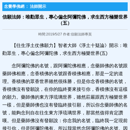
念覺學佛網
:
法師開示
信願法師：唯勸眾生，專心偏念阿彌陀佛，求生西方極樂世界
（五）
時間:2019/5/27 作者:信願法師專頁
【往生淨土仗佛願力】智者大師《淨土十疑論》開示：唯
勸眾生，專心偏念阿彌陀佛，求生西方極樂世界(五)
念阿彌陀佛的名號，跟阿彌陀佛相應，念藥師佛的名號跟
藥師佛相應，念香積佛的名號跟香積佛相應，那是一定的道
理。香積佛的眾香世界雖然很殊勝，但是你念香積佛的名號，
香積佛沒有發願說，在你的臨終要來接引你，香積佛沒有這樣
的願力。藥師佛的東方淨琉璃世界，雖然莊嚴跟西方極樂世界
一樣，但是藥師佛也沒有發臨終接引願，所以你念藥師佛的名
號，能夠念到自在往生東方淨琉璃世界，那當然值得肯定讚
嘆。但是藥師佛沒有發願說：你念我的名號，臨終我一定現前
接引你，但是阿彌陀佛有。所以我當然念阿彌陀佛的名號。因