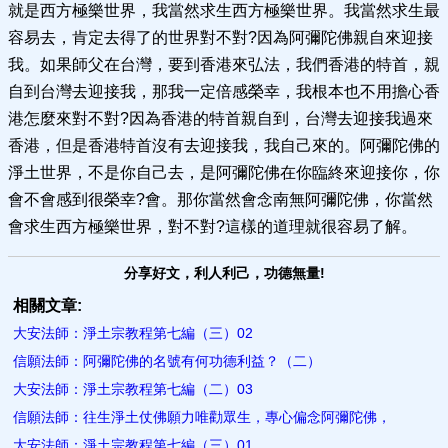
就是西方極樂世界，我當然求生西方極樂世界。我當然求生最
容易去，肯定去得了的世界對不對?因為阿彌陀佛親自來迎接
我。如果師父在台灣，要到香港來弘法，我們香港的特首，親
自到台灣去迎接我，那我一定倍感榮幸，我根本也不用擔心香
港怎麼來對不對?因為香港的特首親自到，台灣去迎接我過來
香港，但是香港特首沒有去迎接我，我自己來的。阿彌陀佛的
淨土世界，不是你自己去，是阿彌陀佛在你臨終來迎接你，你
會不會感到很榮幸?會。那你當然會念南無阿彌陀佛，你當然
會求生西方極樂世界，對不對?這樣的道理就很容易了解。
分享好文，利人利己，功德無量!
相關文章:
大安法師：淨土宗教程第七編（三）02
信願法師：阿彌陀佛的名號有何功德利益？（二）
大安法師：淨土宗教程第七編（二）03
信願法師：往生淨土仗佛願力唯勸眾生，專心偏念阿彌陀佛，
大安法師：淨土宗教程第七編（三）01