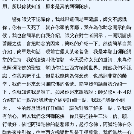
用。所以你就知道，原來是真的阿彌陀佛。
譬如師父不認識你，我就跟這個老菩薩講，師父不認識
你，你有一天死了，躺在你家的客廳，我在為你助念開示的時
候，我也會簡單的自我介紹。師父在對亡者開示，一開頭請佛
菩薩之後，會把助念的因緣，簡略的介紹一下。然後簡單自我
介紹，簡單幾句話，現前亡靈某某老菩薩，我是本願山彌陀講
堂的住持，我的法號叫做信願，今天受你女兒的邀請，來為你
念阿彌陀佛的聖號，幫助你往生西方極樂世界。雖然我們不認
識，你我素昧平生，但是我能夠為你念佛，也感到非常的榮
幸，我們一起來念阿彌陀佛的名號。簡單幾句話自我介紹一
下，你就知道我是誰了。如果你起來跟我說：師父您可不可以
介紹詳細一點?那我就會介紹更詳細一點。我就把我從小到
大，一生的經歷講得仔仔細細，讓你對我了解多一點，對我更
有信心。所以我們念阿彌陀佛，你只要把往生三法，信、願、
行做好，依照阿彌陀佛的慈悲願力，起行念佛，阿彌陀佛在你
臨終來接引你，往生西方極樂世界是千穩萬當。我們當然一心