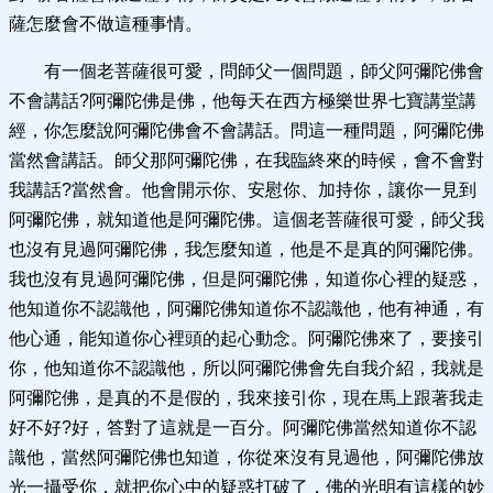
薩怎麼會不做這種事情。
有一個老菩薩很可愛，問師父一個問題，師父阿彌陀佛會
不會講話?阿彌陀佛是佛，他每天在西方極樂世界七寶講堂講
經，你怎麼說阿彌陀佛會不會講話。問這一種問題，阿彌陀佛
當然會講話。師父那阿彌陀佛，在我臨終來的時候，會不會對
我講話?當然會。他會開示你、安慰你、加持你，讓你一見到
阿彌陀佛，就知道他是阿彌陀佛。這個老菩薩很可愛，師父我
也沒有見過阿彌陀佛，我怎麼知道，他是不是真的阿彌陀佛。
我也沒有見過阿彌陀佛，但是阿彌陀佛，知道你心裡的疑惑，
他知道你不認識他，阿彌陀佛知道你不認識他，他有神通，有
他心通，能知道你心裡頭的起心動念。阿彌陀佛來了，要接引
你，他知道你不認識他，所以阿彌陀佛會先自我介紹，我就是
阿彌陀佛，是真的不是假的，我來接引你，現在馬上跟著我走
好不好?好，答對了這就是一百分。阿彌陀佛當然知道你不認
識他，當然阿彌陀佛也知道，你從來沒有見過他，阿彌陀佛放
光一攝受你，就把你心中的疑惑打破了，佛的光明有這樣的妙