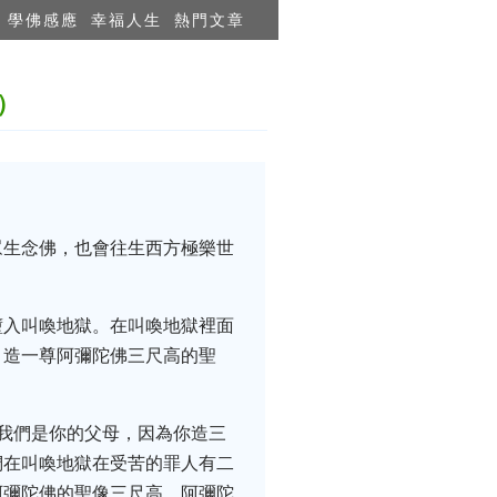
學佛感應
幸福人生
熱門文章
）
眾生念佛，也會往生西方極樂世
墮入叫喚地獄。在叫喚地獄裡面
，造一尊阿彌陀佛三尺高的聖
我們是你的父母，因為你造三
們在叫喚地獄在受苦的罪人有二
阿彌陀佛的聖像三尺高，阿彌陀