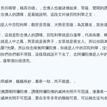
，所共嘆譽，稱其功德」，念佛人也被諸佛如來、菩薩、聲聞的
對念佛人的讚嘆，是最能說明。這段文叫做芬陀利華之文：
則是人中芬陀利華，觀世音菩薩、大勢至菩薩，為其勝友，當坐
華，這就是對念佛人的讚嘆。芬陀利華就是白蓮華，代表殊勝、
龍就是人中之鳳，男眾就是善男子，女眾就是善女人。所以你因
榮?光榮。所以你念南無阿彌陀佛，你就是人中的芬陀利華，沒
問你們你們都不理我，這樣我就說不下去了。念阿彌陀佛是人中
，蓮華潔白很漂亮。
光明威神，巍巍殊妙，晝夜一劫，尚不能盡。」
尼佛讚嘆阿彌陀佛，讚嘆阿彌陀佛的威神光明不可思議，連晝夜
號威神光明不可思議，實在非常非常的難能可貴。可以稱念這句