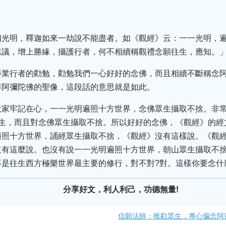
相光明，釋迦如來一劫說不能盡者。如《觀經》云：一一光明，
思議，增上勝緣，攝護行者，何不相續稱觀禮念願往生，應知。
淨業行者的勸勉，勸勉我們一心好好的念佛，而且相續不斷稱念
拜阿彌陀佛的聖像，這段話的意思就是如此。
大家牢記在心，一一光明遍照十方世界，念佛眾生攝取不捨。非
眾生，而且對念佛眾生攝取不捨。所以好好的念佛，《觀經》的經
遍照十方世界，誦經眾生攝取不捨，《觀經》沒有這樣說。《觀
沒有這麼說。也沒有說一一光明遍照十方世界，朝山眾生攝取不
是往生西方極樂世界最主要的修行，對不對?對。這樣你要念什
分享好文，利人利己，功德無量!
信願法師：唯勸眾生，專心偏念阿