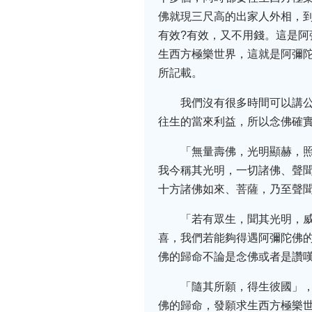
佛就現三尺高的出家人外相，
有效?有效，又不用錢。這是
生西方極樂世界，這就是阿彌陀
所記載。
我們沒有很多時間可以講
往生的當來利益，所以念佛確
「無量壽佛，光明顯赫，
我今稱其光明，一切諸佛、聲
十方諸佛如來、菩薩，乃至聲
「若有眾生，聞其光明，
喜，我們若能夠得遇阿彌陀佛
佛的歸命不論是念佛或者是讚
「隨其所願，得生彼國」
佛的歸命，發願求生西方極樂