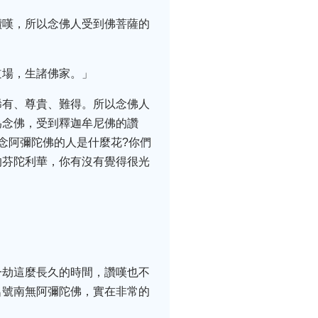
讚嘆，所以念佛人受到佛菩薩的
道場，生諸佛家。」
稀有、尊貴、難得。所以念佛人
為念佛，受到釋迦牟尼佛的讚
念阿彌陀佛的人是什麼花?你們
的芬陀利華，你有沒有覺得很光
一劫這麼長久的時間，讚嘆也不
名號南無阿彌陀佛，實在非常的