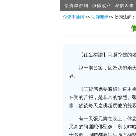
念覺學佛網
積德改命
深信因果
念覺學佛網
>>
法師開示
>> 信願法
【往生禮讚】阿彌陀佛的名
說一則公案，因為我們兩
界。
《三寶感應要略錄》這本
在受的苦報，是非常的慘烈。
像，然後每天念佛超度他的雙
有一天張元壽在晚上，休
尺高的阿彌陀佛聖像，所以昨
十多個，同時都要往生西方極