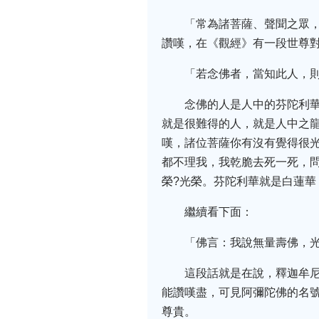
「常為諸菩薩、聲聞之眾
讚嘆，在《觀經》有一段世尊
「若念佛者，當知此人，
念佛的人是人中的芬陀利
就是很難得的人，就是人中之
嘆，諸位菩薩你有沒有覺得很光
都不理我，我乾脆去死一死，
榮?光榮。芬陀利華就是白蓮華
繼續看下面：
「佛言：我說無量壽佛，
這段話就是在說，釋迦牟
能讚嘆盡，可見阿彌陀佛的名
尊貴。