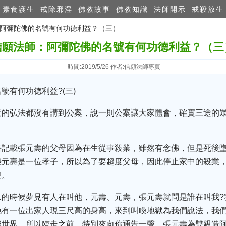
素食護生
戒除邪淫
佛教故事
佛教知識
法師開示
戒殺放生
師：阿彌陀佛的名號有何功德利益？（三）
信願法師：阿彌陀佛的名號有何功德利益？（三
時間:2019/5/26 作者:信願法師專頁
號有何功德利益?(三)
天的弘法都沒有講到公案，說一則公案讓大家體會，確實三途的
書記載張元壽的父母因為在生從事殺業，雖然有念佛，但是死後
張元壽是一位孝子，所以為了要超度父母，因此停止家中的殺業
親。
息的時候夢見有人在叫他，元壽、元壽，張元壽就問是誰在叫我?
晚有一位出家人現三尺高的身高，來到叫喚地獄為我們說法，我
樂世界。所以臨走之前，特別來向你通告一聲。張元壽為雙親造