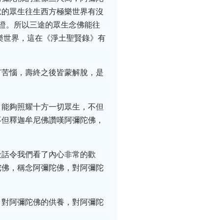
獄的眾生往生西方極樂世界有沒
證。所以三途的眾生念佛能往
樂世界，這在《淨土聖賢錄》有
有苦惱，壽終之後皆蒙解脫，是
，能夠照耀十方一切眾生，不但
不但釋迦牟尼佛讚嘆阿彌陀佛，
段話令我們看了內心非常的歡
陀佛，稱念阿彌陀佛，對阿彌陀
，對阿彌陀佛的供養，對阿彌陀