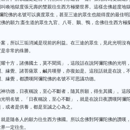
到叫喚地獄度張元壽的雙親往生西方極樂世界。這樣念佛超度地
阿彌陀佛的名號可以廣度眾生，甚至三途的眾生也能得度的最佳明
佛的願力;畜生道的眾生九官、八哥、鵝、鴨，念佛往生西方極
公案，所以三垢消滅是現前的利益。在三途的眾生，見此光明沒
實是非常的殊勝。
照耀十方，諸佛國土，莫不聞焉」，這段話在說阿彌陀佛的光明
聞、緣覺、諸菩薩眾，鹹共嘆譽，亦復如是。這段話就是在說，
聞、緣覺，都讚嘆阿彌陀佛的名號不可思議功德。
威神功德，日夜稱說，至心不斷者，隨其所願，得生其國」。這
的光明名號，「日夜稱說，至心不斷」，就是在說日夜讚嘆阿彌
嘆，或者是供養，都是至誠之心為之。
，就是隨各人的願力往生西方佛國。所以念佛對阿彌陀佛的讚嘆
世界一定往生。